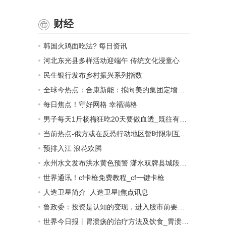
财经
韩国火鸡面吃法? 每日资讯
河北东光县多样活动迎端午 传统文化浸童心
民生银行发布乡村振兴系列指数
全球今热点：合康新能：拟向美的集团定增募资不超14.73亿元 用于电气设备、光伏等项目建设
每日焦点！守好网格 幸福满格
男子每天1斤杨梅狂吃20天要做血透_既往有糖尿病史 新动态
当前热点-俄方或在反恐行动地区暂时限制互联网
预排入江 浪花欢腾
永州水文发布洪水黄色预警 潇水双牌县城段将出现超警戒水位洪水_每日播报
世界通讯！cf卡枪免费教程_cf一键卡枪
人造卫星简介_人造卫星|焦点讯息
鲁政委：投资是认知的变现，进入股市前要做好“10、20、50、6”的心理建设
世界今日报丨胃溃疡的治疗方法及饮食_胃溃疡的治疗方法