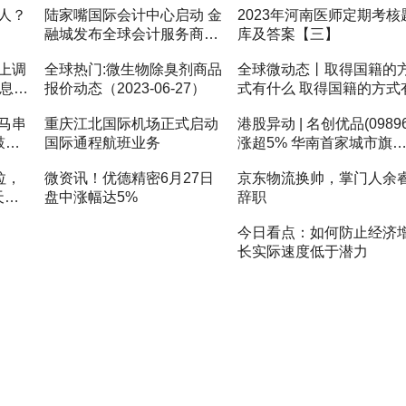
人？
陆家嘴国际会计中心启动 金
2023年河南医师定期考核
融城发布全球会计服务商支
库及答案【三】
持引领计划
上调
全球热门:微生物除臭剂商品
全球微动态丨取得国籍的
利息能
报价动态（2023-06-27）
式有什么 取得国籍的方式
马串
重庆江北国际机场正式启动
港股异动 | 名创优品(09896
鼓串
国际通程航班业务
涨超5% 华南首家城市旗
店正式落地广州 开业当天
拉，
微资讯！优德精密6月27日
京东物流换帅，掌门人余
售额超13万元
天要
盘中涨幅达5%
辞职
今日看点：如何防止经济
长实际速度低于潜力