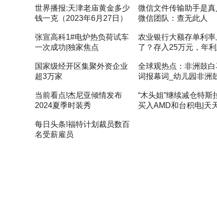
世界播报:天津老庙黄金多少
微信文件传输助手是真
钱一克（2023年6月27日）
微信团队：查无此人
张宣高科1#电炉热负荷试车
农业银行大额存单利率
一次成功|独家焦点
了？存入25万元，年
拿多少？
国家级经开区集聚外资企业
全球观热点：非洲鼓白
超3万家
词报幕词_幼儿园非洲
词报幕
当前看点!杰尼亚倾情发布
“木头姐”继续减仓特斯
2024夏季时装秀
买入AMD和台积电|天
闻
每日头条!福特计划裁员数百
名受薪雇员