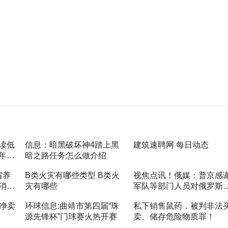
读低
信息：暗黑破坏神4踏上黑
建筑速聘网 每日动态
年轻
暗之路任务怎么做介绍
省养
B类火灾有哪些类型 B类火
视焦点讯！俄媒：普京感
消息
灾有哪些
军队等部门人员对俄罗斯
计算公
民展现的英勇和忠诚
构净卖
环球信息:曲靖市第四届“珠
私下销售鼠药，被判非法
源先锋杯”门球赛火热开赛
卖、储存危险物质罪！