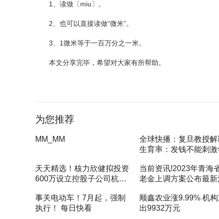
1、读做〔miu〕。
2、也可以直接读做“微米”。
3、1微米等于一百万分之一米。
本文分享完毕，希望对大家有所帮助。
标签：
为您推荐
MM_ΜM
全球快播：复旦教授解
生育率：发钱不能刺激
人去生孩子
天天精选！核力欣健拟投资
当前资讯!2023年青海
600万设立控股子公司杭州
老金上调方案公布最新
核力诚医药科技有限公司 持
青海省退休工资2023
事关电动车！7月起，强制
顺鑫农业涨9.99% 机
股85.71%
式
执行！ 每日快看
出9932万元