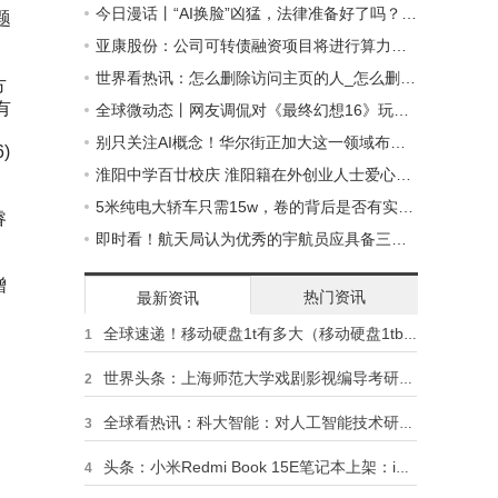
今日漫话丨“AI换脸”凶猛，法律准备好了吗？ 世界速看料
题
亚康股份：公司可转债融资项目将进行算力中心的建设 其中部分会涉及租售算力
世界看热讯：怎么删除访问主页的人_怎么删除访客记录
方
有
全球微动态丨网友调侃对《最终幻想16》玩家感到失望：才25%玩家摸狗
别只关注AI概念！华尔街正加大这一领域布局 新一轮爆发要来了？ 每日热点
)
舰
淮阳中学百廿校庆 淮阳籍在外创业人士爱心捐赠
销
5米纯电大轿车只需15w，卷的背后是否有实力支撑？
睿
即时看！航天局认为优秀的宇航员应具备三个条件_航天局
增
热门资讯
最新资讯
全球速递！移动硬盘1t有多大（移动硬盘1tb等于多少g）
1
世界头条：上海师范大学戏剧影视编导考研（648戏剧历史与理论/899短片剧本创作）经验分享
2
全球看热讯：科大智能：对人工智能技术研发主要侧重于相关技术在工业领域内的应用
3
头条：小米Redmi Book 15E笔记本上架：i5处理器、2899元起
4