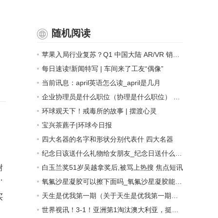
随机阅读
苹果入局行业复苏？Q1 中国大陆 AR/VR 销量同比增长 62%
每日速读!新闻特写 | 车间来了工友“偶像”
当前讯息：april英语怎么读_april是几月
企业协理员是什么职位（协理是什么职位） 环球视点
环球观天下！戒毒所的故事 | 摆渡心灵
宝兴茶藨子|环球今日报
四大名器的名字和形状分别代表什 四大名器
纪念日该送什么礼物给女朋友_纪念日送什么给女朋友 适合纪念日送的礼物推荐
谢
白玉兰奖51岁吴越拿奖后,被骂上热搜 焦点短讯
人
氧氟沙星凝胶可以擦下面吗_氧氟沙星凝胶能擦阴道吗-全球时讯
天生是优我第一期（关于天生是优我第一期的基本详情介绍）|精彩看点
买
世界视讯！3-1！亚洲第1淘汰澳大利亚，挺进U17世界杯，中国男足连续8届缺席