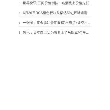
世界快讯:三问价格倒挂：名酒线上价格走低销量不振，酒企为何无动于衷
5
6月26日RCS概念板块跌幅达5%_环球速递
6
一张图：黄金原油外汇股指"枢纽点+多空占比"一览
7
热讯：日本自卫队为啥看上了马斯克的“星链”？｜京酿馆
8
今年5月 朝阳区社零额同比增长44.8%
9
海博思创冲刺科创板：储能系统收入复合年增长超219%，启明创投、IDG为股东 每日速讯
10