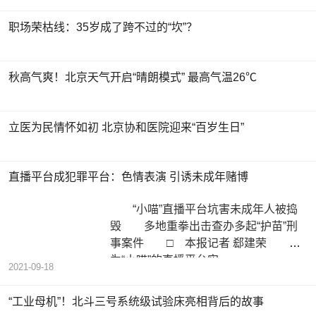
职场荣枯线：35岁成了跨不过的“坎”？
秋高气爽！北京天气开启“晴朗模式” 最高气温26℃
立医为民情怀如初 北京协和医院迎来“百岁生日”
直播平台成犯罪平台：色情表演 引诱未成年赌博
“小喵”直播平台坑害未成年人被捣
毁 多地重拳出击查办多起“护苗”刑
事案件 □ 本报记者 郄建荣 名
为“小喵”的直播平台实
2021-09-18
“工业母机”！北斗三号系统级试验床亮相背后的故事