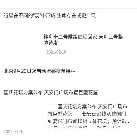
行星在不同的“汤”中形成 生命存在或更广泛
神舟十二号乘组启程回家 天舟三号整
装待发
2021-09-18
北京9月22日起启动流感疫苗接种
国庆花坛方案公布 天安门广场布置巨型花篮
国庆花坛方案公布 天安门广场布
置巨型花篮 长安街沿线从建国门
到复兴门布置10组立体花坛；预计9月
25日左右完工亮相 昨日，北京
2021-09-18