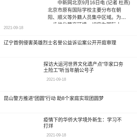
中新网北京9月16日电 (记者 杜燕)
北京市原有国际学校主要分布在朝
阳、顺义等外籍人员集中区域。为进
一步优化营商环境，切实为国际人
2021-09-18
辽宁首例侵害英雄烈士名誉公益诉讼案公开开庭审理
探访大运河世界文化遗产点“华家口夯
土险工”听当年艄公号子
2021-09-18
昆山警方推进“团圆”行动 助8个家庭实现团圆梦
疫情下的华侨大学境外新生：学习不
打烊
2021-09-18