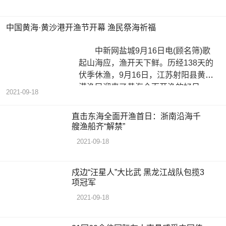
中国黄海·黄沙港开渔节开幕 渔民祭海祈福
中新网盐城9月16日电(顾名筛)歌
起山海应，渔开天下鲜。历经138天的
伏季休渔，9月16日，江苏射阳县黄沙
港渔民迎来了黄海全面开渔的好日
2021-09-18
子。
直击东海全面开渔首日：浙南沿海千
艘渔船齐“解禁”
2021-09-18
戍边“汪星人”大比武 黑龙江战队包揽3
项冠军
2021-09-18