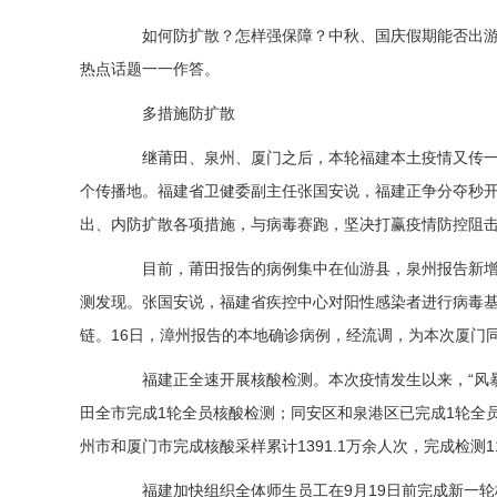
如何防扩散？怎样强保障？中秋、国庆假期能否出游？
热点话题一一作答。
多措施防扩散
继莆田、泉州、厦门之后，本轮福建本土疫情又传一地
个传播地。福建省卫健委副主任张国安说，福建正争分夺秒
出、内防扩散各项措施，与病毒赛跑，坚决打赢疫情防控阻
目前，莆田报告的病例集中在仙游县，泉州报告新增
测发现。张国安说，福建省疾控中心对阳性感染者进行病毒基因
链。16日，漳州报告的本地确诊病例，经流调，为本次厦门
福建正全速开展核酸检测。本次疫情发生以来，“风暴
田全市完成1轮全员核酸检测；同安区和泉港区已完成1轮全员
州市和厦门市完成核酸采样累计1391.1万余人次，完成检测11
福建加快组织全体师生员工在9月19日前完成新一轮核