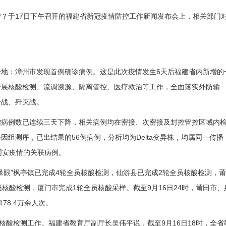
于17日下午召开的福建省新冠疫情防控工作新闻发布会上，相关部门
：漳州市发现首例确诊病例。这是此次疫情发生6天后福建省内新增的
开展核酸检测、流调溯源、隔离管控、医疗救治等工作，全面落实外防输
击战、歼灭战。
病例数已连续三天下降，相关病例均在密接、次密接及封控管控区域内
组测序，已出结果的56例病例，分析均为Delta变异株，均属同一传播
同安疫情的关联病例。
眼”枫亭镇已完成4轮全员核酸检测，仙游县已完成2轮全员核酸检测，莆
核酸检测，厦门市完成1轮全员核酸采样。截至9月16日24时，莆田市、
78.4万余人次。
酸检测工作。福建省教育厅副厅长吴伟平说，截至9月16日18时，全省