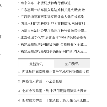
南京公布一名密切接触者行程轨迹
人
广东惠州一轿车撞入路边摊档并起火燃烧 致6死13伤
广西新增隔离医学观察境外输入无症状感染者6例
息
四川水利厅积极应对泸县震损情况 已排查315座病险水库
健
内蒙古自治区公安厅原副厅长张效敏接受审查调查
隔
北京长城文化节“居庸山月”中秋诗歌晚会举办
福建漳州新增2例确诊病例 台商投资区全域列为管控区
福建漳州通报新增2例确诊病例详情 均为漳州首例确诊病例家属
他
热门资讯
最新资讯
西北地区东南部华北黄淮等地有较强降雨过程
1
网瘾老人背后，不全是孤独
2
北京今夜阵雨上线 中秋假期降雨降温大风来袭
3
四省接力护送！千里急救，15天先心患儿恢复心跳
4
保