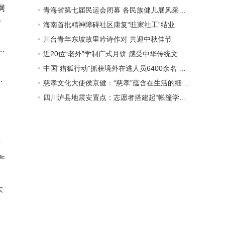
网
青海省第七届民运会闭幕 各民族健儿展风采、显英姿
千
海南首批精神障碍社区康复“驻家社工”结业
川台青年东坡故里吟诗作对 共迎中秋佳节
项
近20位“老外”学制广式月饼 感受中华传统文化魅力
中国“猎狐行动”抓获境外在逃人员6400余名 追缴赃款近300亿元
家
慈孝文化大使侯京健：“慈孝”蕴含在生活的细节之中
标
四川泸县地震安置点：志愿者搭建起“帐篷学校”开课啦
练
产
大