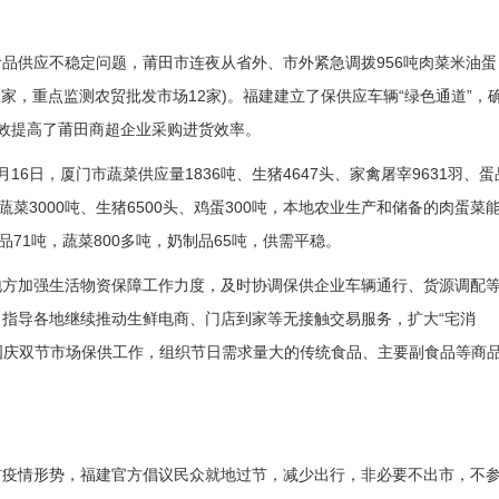
供应不稳定问题，莆田市连夜从省外、市外紧急调拨956吨肉菜米油蛋
家，重点监测农贸批发市场12家)。福建建立了保供应车辆“绿色通道”，
效提高了莆田商超企业采购进货效率。
日，厦门市蔬菜供应量1836吨、生猪4647头、家禽屠宰9631羽、蛋
蔬菜3000吨、生猪6500头、鸡蛋300吨，本地农业生产和储备的肉蛋菜
71吨，蔬菜800多吨，奶制品65吨，供需平稳。
方加强生活物资保障工作力度，及时协调保供企业车辆通行、货源调配
指导各地继续推动生鲜电商、门店到家等无接触交易服务，扩大“宅消
、国庆双节市场保供工作，组织节日需求量大的传统食品、主要副食品等商
疫情形势，福建官方倡议民众就地过节，减少出行，非必要不出市，不