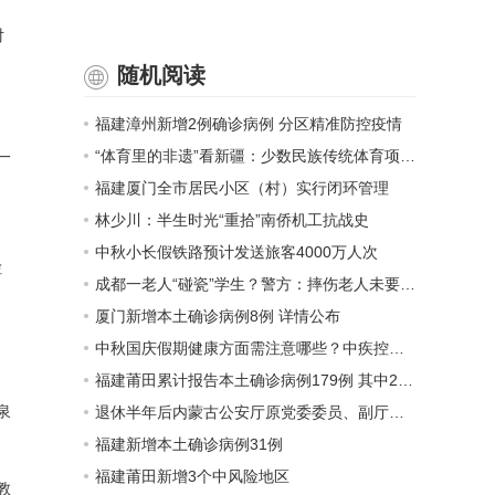
对
随机阅读
福建漳州新增2例确诊病例 分区精准防控疫情
“体育里的非遗”看新疆：少数民族传统体育项目蓬勃发展
一
福建厦门全市居民小区（村）实行闭环管理
林少川：半生时光“重拾”南侨机工抗战史
中秋小长假铁路预计发送旅客4000万人次
检
成都一老人“碰瓷”学生？警方：摔伤老人未要求赔偿
厦门新增本土确诊病例8例 详情公布
中秋国庆假期健康方面需注意哪些？中疾控发布提示
福建莆田累计报告本土确诊病例179例 其中2例为重症病例
泉
退休半年后内蒙古公安厅原党委委员、副厅长张效敏被查
福建新增本土确诊病例31例
福建莆田新增3个中风险地区
教