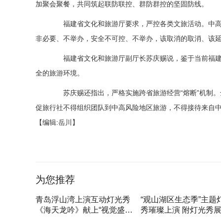
加聚会聚餐，共同筑起联防联控、群防群控的坚固防线。
福建省文化和旅游厅要求，严控各类文旅活动。中高
非必要、不举办，安全不可控、不举办，该取消的取消、该
福建省文化和旅游厅副厅长苏庆赐说，鉴于当前福建
全的旅游环境。
苏庆赐还指出，严格实施跨省旅游经营“熔断”机制。全
促旅行社不得组织团队到中高风险地区旅游，不得接待来自中
【编辑:岳川】
标签：
为您推荐
青岛浮山湾上演互动灯光秀
“观山湖区生态季”主题
《海天龙吟》献上“视觉盛
秀璀璨上演 附灯光秀
宴”
间