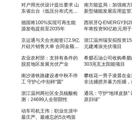
对户用光伏设计提出要求 山
南方能监局：加强南方
东省出台《低压分布式光伏
新型储能发展应用监管
计量采集典型设计方案》
德国将100%实现可再生能
西班牙Q-ENERGY到20
源发电提前至2035年
年将投资90亿欧元用
生能源
京运通与天合光能签订2.9亿
浙江温州瑞安拟投资15
片硅片销售大单 合同金额
元建滩涂光伏项目
24.5亿元
农业农村部：支持有条件的
希腊石油公司收购希腊
脱贫地区发展光伏产业
303兆瓦太阳能项目
南沙港铁路建设者中秋不停
攀枝花一男子凌晨在金
工 守护心中别样“圆”
非法捕捞并暴力拒捕，
刑拘
浙江温州两社区全员核酸检
通讯：守护“地球皮肤” 
测：24699人全部阴性
原归绿”
动车司机王伟：职业生涯中
最庄严、最难忘的5次鸣笛