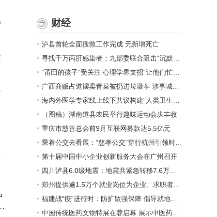
财经
持
泸县首轮全面搜救工作完成 无新增死亡
安
寻找千万丙肝感染者：九部委联合阻击“沉默的杀手”
“莆田的孩子”受关注 心理学界支招“让他们忙起来”
广西商贩占道摆卖青菜被扔进垃圾车 涉事城管已停职
督
海内外医学专家线上线下共议构建“人类卫生健康共同体”
（图稿）湖南道县农民举行趣味运动会庆丰收
重庆市慈善总会前9月互联网募款达5.5亿元
乘着公交去看展：“慈孝公交”穿行杭州引领时代新风
第十届中国中小企业创新服务大会在广州召开
四川泸县6.0级地震：地震共紧急转移7.6万余人 重伤员生命体征平稳
郑州提供逾1.5万个就业岗位为企业、求职者纾困
中
福建战“疫”进行时：防扩散强保障 倡导就地过节
一
中国传统医药文物特展在蓉启幕 展示中医药之美