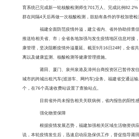
育系统已完成新一轮核酸检测师生701万人、完成比例82.
群在间隔4天后再做一次核酸检测，鼓励有条件的学校加密检
福建全面防范疫情外溢，建立省内、省外协助排查信
推送给相关省、市；全省各地加强与发生疫情地区信息对接
康管理，坚决阻断疫情外溢蔓延。截至9月16日24时，全省
离以及健康监测、核酸检测等健康管理措施。
莆田、厦门、泉州泉港及漳州台商投资区已暂停发往
城市的跨城出租汽车(巡游车、网约车)业务。福建省交通运输
个，在76个高速收费站设置了查验站点。
目前省外尚未报告相关关联病例，省内报告的阳性感
强化物资保障
根据疫情发展态势，福建加强相关区域生活物资供应
说，本轮疫情发生后，迅速启动应急保供工作，督促指导莆