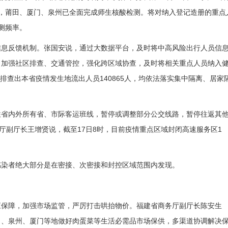
2%，莆田、厦门、泉州已全面完成师生核酸检测。将对纳入登记造册的重点
测频率。
息反馈机制。张国安说，通过大数据平台，及时将中高风险出行人员信
，加强社区排查、交通管控，强化跨区域协查，及时将相关重点人员纳入
共排查出本省疫情发生地流出人员140865人，均依法落实集中隔离、居家
省内外所有省、市际客运班线，暂停或调整部分公交线路，暂停往返其
厅副厅长王增贤说，截至17日8时，目前疫情重点区域封闭高速服务区1
染者绝大部分是在密接、次密接和封控区域范围内发现。
保障，加强市场监管，严厉打击哄抬物价。福建省商务厅副厅长陈安生
田、泉州、厦门等地做好肉蛋菜等生活必需品市场保供，多渠道协调解决