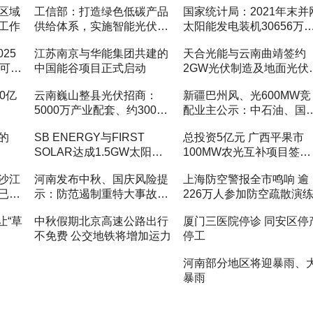
区域
工信部：打造绿色低碳产品
国家统计局：2021年末并
工作
供给体系，实施智能光伏产
太阳能发电装机30656万
业创新发展专项行动
瓦 增长20.9%
25
江苏南京与华能集团共建的
天合光能与云南曲靖签约
于可再
中国能谷项目正式启动
2GW光伏制造及地面光伏
目
0亿
云南巍山整县光伏招商：
新疆巴州风、光600MW竞
5000万产业配套、约3000
配业主公示：中石油、国
万租金一次性付清
电投、国家能源集团拟中
的
SB ENERGY与FIRST
总投资5亿元 广西平果市
SOLAR达成1.5GW太阳能
100MW农光互补项目签约
组件交易
落地
沙江
河南发布中秋、国庆风险提
上海防空警报全市鸣响 逾
已被
示：防范遏制重特大事故发
226万人参加防空疏散演
生
让“草
中秋假期北京高速公路出行
厦门三医院停诊 同安区停
不免费 公交地铁将增加运力
停工
河南部分地区将迎暴雨、
暴雨