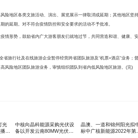
风险地区各类文旅活动、演出、展览展示一律取消或延期；其他地区坚
延期的延期。对不符合疫情防控和安全要求的活动不予批准。
疫情形势，鼓励省内广大游客朋友们就地过节，共同营造和谐、健康、
省旅行社及在线旅游企业暂停经营跨省团队旅游及“机票+酒店”业务；
高风险地区团队旅游业务，审慎组织团队到省内低风险地区旅游。(完)
灯光
中核向晶科能源采购光伏设
晶澳、一道和锦州阳光拟
展播时
备以开发云南80MW光伏电
标中广核新能源2022年第
站
批组件集采01标段