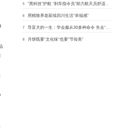
“黑科技”护航 “刹车指令员”助力航天员舒适着陆
5
用精致养老延续四川生活“幸福感”
6
确
导盲犬的一生：学会服从30多种命令 失去“爱情”
7
月饼既要“文化味”也要“节俭美”
8
品
神舟十二号载人飞船返回舱安全顺利返回东风着陆场
9
能
致敬！检察英模与父亲去世后双双捐献器官
10
等
品
参