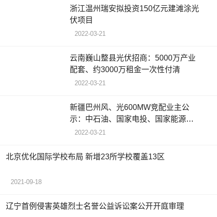
浙江温州瑞安拟投资150亿元建滩涂光
伏项目
2022-03-21
云南巍山整县光伏招商：5000万产业
配套、约3000万租金一次性付清
2022-03-21
新疆巴州风、光600MW竞配业主公
示：中石油、国家电投、国家能源集
团拟中标
2022-03-21
北京优化国际学校布局 新增23所学校覆盖13区
2021-09-18
辽宁首例侵害英雄烈士名誉公益诉讼案公开开庭审理