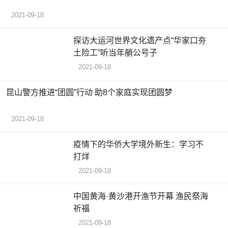
2021-09-18
探访大运河世界文化遗产点“华家口夯
土险工”听当年艄公号子
2021-09-18
昆山警方推进“团圆”行动 助8个家庭实现团圆梦
2021-09-18
疫情下的华侨大学境外新生：学习不
打烊
2021-09-18
中国黄海·黄沙港开渔节开幕 渔民祭海
祈福
2021-09-18