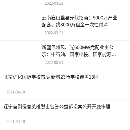
2022-03-21
云南巍山整县光伏招商：5000万产业
配套、约3000万租金一次性付清
2022-03-21
新疆巴州风、光600MW竞配业主公
示：中石油、国家电投、国家能源集
团拟中标
2022-03-21
北京优化国际学校布局 新增23所学校覆盖13区
2021-09-18
辽宁首例侵害英雄烈士名誉公益诉讼案公开开庭审理
2021-09-18