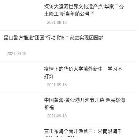
探访大运河世界文化遗产点“华家口夯
土险工”听当年艄公号子
2021-09-18
昆山警方推进“团圆”行动 助8个家庭实现团圆梦
2021-09-18
疫情下的华侨大学境外新生：学习不
打烊
2021-09-18
中国黄海·黄沙港开渔节开幕 渔民祭海
祈福
2021-09-18
直击东海全面开渔首日：浙南沿海千