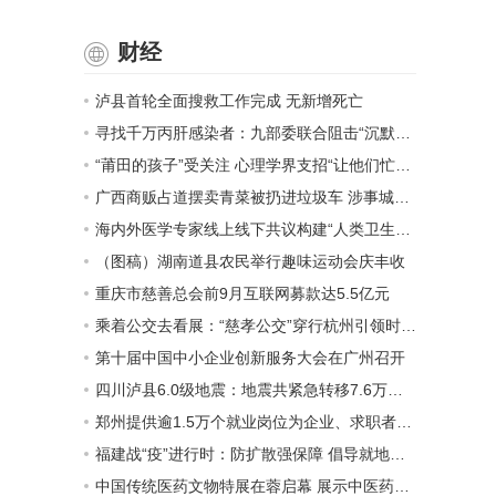
财经
泸县首轮全面搜救工作完成 无新增死亡
寻找千万丙肝感染者：九部委联合阻击“沉默的杀手”
“莆田的孩子”受关注 心理学界支招“让他们忙起来”
广西商贩占道摆卖青菜被扔进垃圾车 涉事城管已停职
海内外医学专家线上线下共议构建“人类卫生健康共同体”
（图稿）湖南道县农民举行趣味运动会庆丰收
重庆市慈善总会前9月互联网募款达5.5亿元
乘着公交去看展：“慈孝公交”穿行杭州引领时代新风
第十届中国中小企业创新服务大会在广州召开
四川泸县6.0级地震：地震共紧急转移7.6万余人 重伤员生命体征平稳
郑州提供逾1.5万个就业岗位为企业、求职者纾困
福建战“疫”进行时：防扩散强保障 倡导就地过节
中国传统医药文物特展在蓉启幕 展示中医药之美