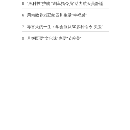
“黑科技”护航 “刹车指令员”助力航天员舒适着陆
5
用精致养老延续四川生活“幸福感”
6
导盲犬的一生：学会服从30多种命令 失去“爱情”
7
月饼既要“文化味”也要“节俭美”
8
神舟十二号载人飞船返回舱安全顺利返回东风着陆场
9
致敬！检察英模与父亲去世后双双捐献器官
10