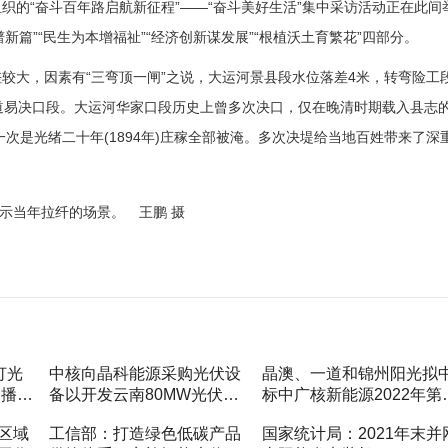
织的“奋斗百年路启航新征程”——“奋斗美好生活”集中采访活动正在此间
新篇”“民生为本增福祉”“经济创新谋发展”“根植沃土育繁花”四部分。
较大，因素有“三弯顶一闸”之说，大运河景县段水位落差4米，转弯险工
道易决口段。大运河华家口段历史上曾多次决口，仅在晚清时期载入县志
;一次是光绪二十年(1894年)庄稼全部被淹。多次决堤给当地百姓带来了深
灯光
中核向晶科能源采购光伏设
晶澳、一道和锦州阳光拟
展播时
备以开发云南80MW光伏电
标中广核新能源2022年第
站
批组件集采01标段
区域
工信部：打造绿色低碳产品
国家统计局：2021年末并