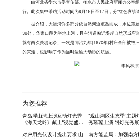
由河北省衡水市委宣传部、衡水市人民政府新闻办公室组
行。此次集中采访活动时间为9月15日至17日，分“红色赓续谱
据介绍，大运河许多部分依自然河道疏凿而成，水位落差
38处，华家口段为半地上河，且主河道贴近堤岸自然形成弯
就有两次决堤记录。一次是同治九年(1870年)村庄全部被毁
的灾难，也影响了作为当时运输大动脉的航运。
标签：
文化遗产
为您推荐
青岛浮山湾上演互动灯光秀
“观山湖区生态季”主题
《海天龙吟》献上“视觉盛
秀璀璨上演 附灯光秀
宴”
间
对户用光伏设计提出要求 山
南方能监局：加强南方