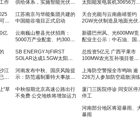
工作
供给体系，实施智能光伏产
太阳能发电装机30656万
业创新发展专项行动
瓦 增长20.9%
25
江苏南京与华能集团共建的
天合光能与云南曲靖签约
于可再
中国能谷项目正式启动
2GW光伏制造及地面光伏
目
0亿
云南巍山整县光伏招商：
新疆巴州风、光600MW竞
5000万产业配套、约3000
配业主公示：中石油、国
万租金一次性付清
电投、国家能源集团拟中
的
SB ENERGY与FIRST
总投资5亿元 广西平果市
SOLAR达成1.5GW太阳能
100MW农光互补项目签约
组件交易
落地
沙江
河南发布中秋、国庆风险提
上海防空警报全市鸣响 逾
已被
示：防范遏制重特大事故发
226万人参加防空疏散演
生
让“草
中秋假期北京高速公路出行
厦门三医院停诊 同安区停
不免费 公交地铁将增加运力
停工
河南部分地区将迎暴雨、
暴雨