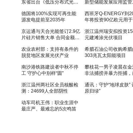
东省出台《低压分布式光伏
新型储能发展应用监管
计量采集典型设计方案》
德国将100%实现可再生能
西班牙Q-ENERGY到20
源发电提前至2035年
年将投资90亿欧元用
生能源
京运通与天合光能签订2.9亿
浙江温州瑞安拟投资15
片硅片销售大单 合同金额
元建滩涂光伏项目
24.5亿元
农业农村部：支持有条件的
希腊石油公司收购希腊
脱贫地区发展光伏产业
303兆瓦太阳能项目
南沙港铁路建设者中秋不停
攀枝花一男子凌晨在金
工 守护心中别样“圆”
非法捕捞并暴力拒捕，
刑拘
浙江温州两社区全员核酸检
通讯：守护“地球皮肤” 
测：24699人全部阴性
原归绿”
动车司机王伟：职业生涯中
最庄严、最难忘的5次鸣笛