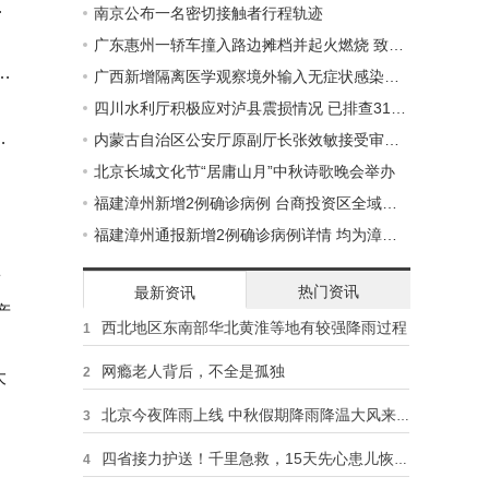
千
南京公布一名密切接触者行程轨迹
广东惠州一轿车撞入路边摊档并起火燃烧 致6死13伤
项
广西新增隔离医学观察境外输入无症状感染者6例
四川水利厅积极应对泸县震损情况 已排查315座病险水库
家
内蒙古自治区公安厅原副厅长张效敏接受审查调查
标
北京长城文化节“居庸山月”中秋诗歌晚会举办
福建漳州新增2例确诊病例 台商投资区全域列为管控区
福建漳州通报新增2例确诊病例详情 均为漳州首例确诊病例家属
练
热门资讯
最新资讯
产
西北地区东南部华北黄淮等地有较强降雨过程
1
网瘾老人背后，不全是孤独
2
大
北京今夜阵雨上线 中秋假期降雨降温大风来袭
3
四省接力护送！千里急救，15天先心患儿恢复心跳
4