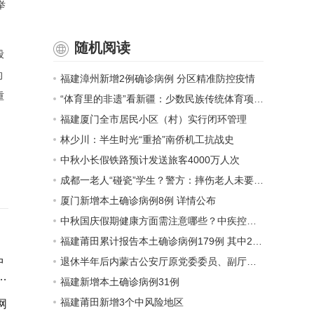
举
随机阅读
段
的
福建漳州新增2例确诊病例 分区精准防控疫情
重
“体育里的非遗”看新疆：少数民族传统体育项目蓬勃发展
福建厦门全市居民小区（村）实行闭环管理
林少川：半生时光“重拾”南侨机工抗战史
中秋小长假铁路预计发送旅客4000万人次
成都一老人“碰瓷”学生？警方：摔伤老人未要求赔偿
厦门新增本土确诊病例8例 详情公布
中秋国庆假期健康方面需注意哪些？中疾控发布提示
福建莆田累计报告本土确诊病例179例 其中2例为重症病例
中
退休半年后内蒙古公安厅原党委委员、副厅长张效敏被查
一
福建新增本土确诊病例31例
福建莆田新增3个中风险地区
网