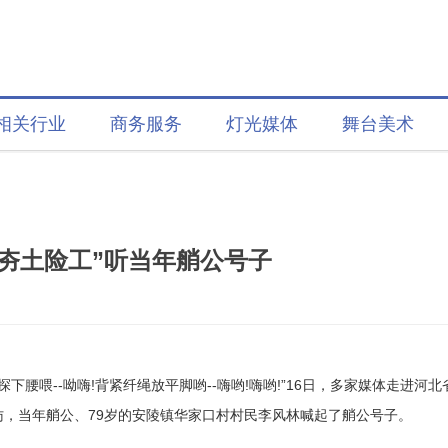
相关行业
商务服务
灯光媒体
舞台美术
夯土险工”听当年艄公号子
探下腰喂--呦嗨!背紧纤绳放平脚哟--嗨哟!嗨哟!”16日，多家媒体走进河北
访，当年艄公、79岁的安陵镇华家口村村民李风林喊起了艄公号子。