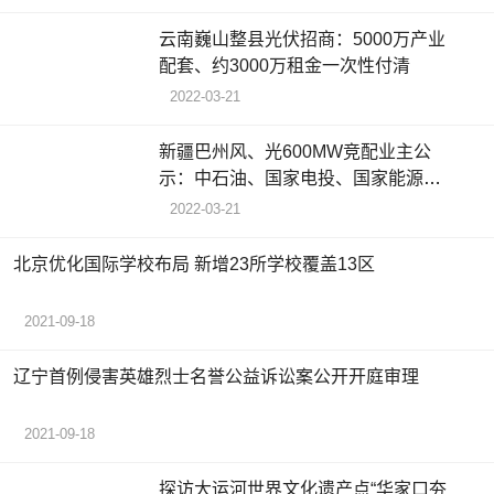
云南巍山整县光伏招商：5000万产业
配套、约3000万租金一次性付清
2022-03-21
新疆巴州风、光600MW竞配业主公
示：中石油、国家电投、国家能源集
团拟中标
2022-03-21
北京优化国际学校布局 新增23所学校覆盖13区
2021-09-18
辽宁首例侵害英雄烈士名誉公益诉讼案公开开庭审理
2021-09-18
探访大运河世界文化遗产点“华家口夯