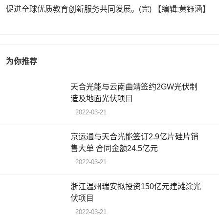
促进全球优质教育创新服务共同发展。(完)
【编辑:黄钰涵】
为你推荐
天合光能与云南曲靖签约2GW光伏制
造及地面光伏项目
2022-03-21
京运通与天合光能签订2.9亿片硅片销
售大单 合同金额24.5亿元
2022-03-21
浙江温州瑞安拟投资150亿元建滩涂光
伏项目
2022-03-21