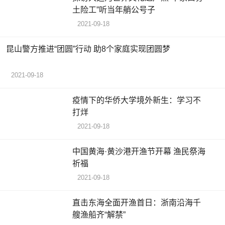
土险工”听当年艄公号子
2021-09-18
昆山警方推进“团圆”行动 助8个家庭实现团圆梦
2021-09-18
疫情下的华侨大学境外新生：学习不
打烊
2021-09-18
中国黄海·黄沙港开渔节开幕 渔民祭海
祈福
2021-09-18
直击东海全面开渔首日：浙南沿海千
艘渔船齐“解禁”