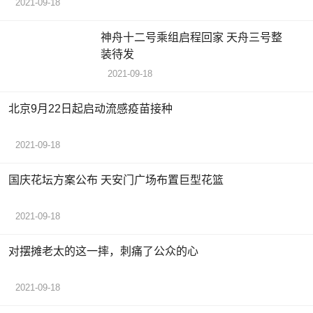
2021-09-18
神舟十二号乘组启程回家 天舟三号整
装待发
2021-09-18
北京9月22日起启动流感疫苗接种
2021-09-18
国庆花坛方案公布 天安门广场布置巨型花篮
2021-09-18
对摆摊老太的这一摔，刺痛了公众的心
2021-09-18