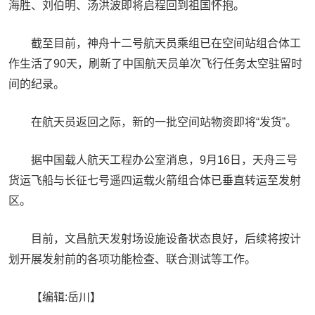
海胜、刘伯明、汤洪波即将启程回到祖国怀抱。
截至目前，神舟十二号航天员乘组已在空间站组合体工
作生活了90天，刷新了中国航天员单次飞行任务太空驻留时
间的纪录。
在航天员返回之际，新的一批空间站物资即将“发货”。
据中国载人航天工程办公室消息，9月16日，天舟三号
货运飞船与长征七号遥四运载火箭组合体已垂直转运至发射
区。
目前，文昌航天发射场设施设备状态良好，后续将按计
划开展发射前的各项功能检查、联合测试等工作。
【编辑:岳川】