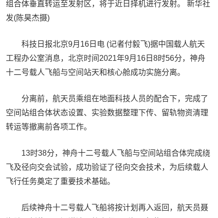
组合体垂直转运至发射区，将于近日择机进行发射。 新华社
发(陈昊杰摄)
科技日报北京9月16日电 (记者付毅飞)据中国载人航天
工程办公室消息，北京时间2021年9月16日8时56分，神舟
十二号载人飞船与空间站天和核心舱成功实施分离。
分离前，航天员乘组在地面科技人员的配合下，完成了
空间站组合体状态设置、实验数据整理下传、留轨物资清理
转运等撤离前各项工作。
13时38分，神舟十二号载人飞船与空间站组合体完成绕
飞及径向交会试验，成功验证了径向交会技术，为后续载人
飞行任务奠定了重要技术基础。
后续神舟十二号载人飞船将按计划再入返回，航天员聂