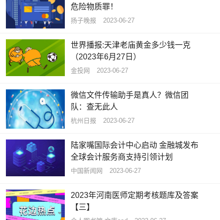
危险物质罪！
扬子晚报
2023-06-27
世界播报:天津老庙黄金多少钱一克
（2023年6月27日）
金投网
2023-06-27
微信文件传输助手是真人？微信团
队：查无此人
杭州日报
2023-06-27
陆家嘴国际会计中心启动 金融城发布
全球会计服务商支持引领计划
中国新闻网
2023-06-27
2023年河南医师定期考核题库及答案
【三】