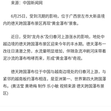
来源：中国新闻网
6月25日，受到汛期的影响，位于广西崇左市大新县境
内的德天跨国瀑布景区再现“黄金瀑布”景象。
近日，受到“龙舟水”及归春河上游涨水的影响，地处中
越边境的德天跨国瀑布景区迎来今年的丰水期。德天瀑布一
改往日清澈之势，水流量明显增加，伴随急流冲刷河床带着
泥沙流的瀑布咆哮而来，形成“黄金瀑布”奇观。
德天跨国瀑布位于中国与越南边境处的归春河上游，与
紧邻的越南板约瀑布相连，是亚洲第一、世界第四大跨国瀑
布。(黄洁莹 黄艳梅 制作 乐小敏 视频来源 德天跨国瀑布景
区)