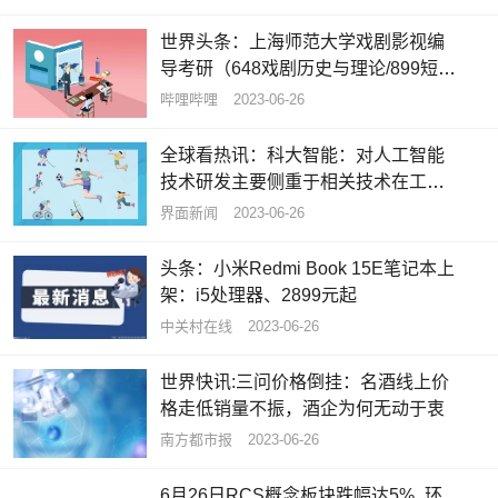
世界头条：上海师范大学戏剧影视编
导考研（648戏剧历史与理论/899短片
剧本创作）经验分享
哔哩哔哩
2023-06-26
全球看热讯：科大智能：对人工智能
技术研发主要侧重于相关技术在工业
领域内的应用
界面新闻
2023-06-26
头条：小米Redmi Book 15E笔记本上
架：i5处理器、2899元起
中关村在线
2023-06-26
世界快讯:三问价格倒挂：名酒线上价
格走低销量不振，酒企为何无动于衷
南方都市报
2023-06-26
6月26日RCS概念板块跌幅达5%_环