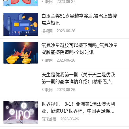
推荐
互联网
2023-06-27
白玉兰奖51岁吴越拿奖后,被骂上热搜
焦点短讯
搜视网
2023-06-26
氧氟沙星凝胶可以擦下面吗_氧氟沙星
凝胶能擦阴道吗-全球时讯
互联网
2023-06-26
天生是优我第一期（关于天生是优我
第一期的基本详情介绍）|精彩看点
互联网
2023-06-26
世界视讯！3-1！亚洲第1淘汰澳大利
亚，挺进U17世界杯，中国男足连续8
届缺席
侃球部落
2023-06-26