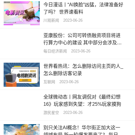
今日漫话丨“AI换脸”凶猛，法律准备好
了吗？ 世界速看料
川观新闻
2023-06-26
亚康股份：公司可转债融资项目将进
行算力中心的建设 其中部分会涉及租
售算力
每日经济新闻
2023-06-26
世界看热讯：怎么删除访问主页的人_
怎么删除访客记录
互联网
2023-06-26
全球微动态丨网友调侃对《最终幻想
16》玩家感到失望：才25%玩家摸狗
游民星空
2023-06-26
别只关注AI概念！华尔街正加大这一
领域布局 新一轮爆发要来了？ 每日热