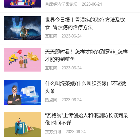
设
首席经济学家论坛
2023-06-24
世界今日报丨胃溃疡的治疗方法及饮
食_胃溃疡的治疗方法
互联网
2023-06-24
天天即时看！怎样才能钓到罗非_怎样
才能钓到鲢鱼
互联网
2023-06-24
什么叫绿茶婊(什么叫绿茶婊)_环球微
头条
热点网
2023-06-24
“瓦格纳”上传创始人和俄副防长谈判录
像 时间不详
东方资讯
2023-06-24