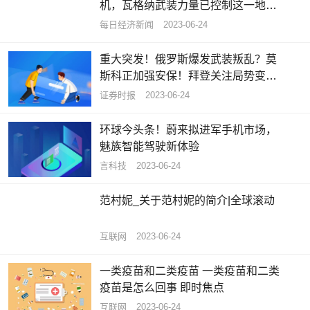
机，瓦格纳武装力量已控制这一地区
包括机场在内的军用设施|天天新资讯
每日经济新闻
2023-06-24
重大突发！俄罗斯爆发武装叛乱？莫
斯科正加强安保！拜登关注局势变
化！香港机场一客机中止起飞11人受
证券时报
2023-06-24
伤
环球今头条！蔚来拟进军手机市场，
魅族智能驾驶新体验
言科技
2023-06-24
范村妮_关于范村妮的简介|全球滚动
互联网
2023-06-24
一类疫苗和二类疫苗 一类疫苗和二类
疫苗是怎么回事 即时焦点
互联网
2023-06-24