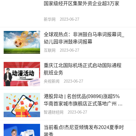
国家级经开区集聚外资企业超3万家
新华网
2023-06-27
全球观热点：非洲鼓白马串词报幕词_
幼儿园非洲鼓串词报幕
互联网
2023-06-27
重庆江北国际机场正式启动国际通程
航班业务
央视新闻
2023-06-27
港股异动 | 名创优品(09896)涨超5%
华南首家城市旗舰店正式落地广州 开
业当天销售额超13万元
智通财经网
2023-06-27
当前看点!杰尼亚倾情发布2024夏季时
装秀