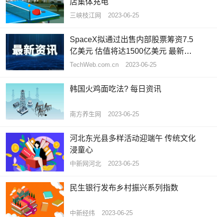
店集体充电
三峡枝江网
2023-06-25
SpaceX拟通过出售内部股票筹资7.5
亿美元 估值将达1500亿美元 最新快
讯
TechWeb.com.cn
2023-06-25
韩国火鸡面吃法? 每日资讯
南方养生网
2023-06-25
河北东光县多样活动迎端午 传统文化
浸童心
中新网河北
2023-06-25
民生银行发布乡村振兴系列指数
中新经纬
2023-06-25