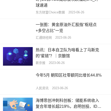
球速递
东方财富Choice数据
2023-06-26
一张图：黄金原油外汇股指"枢纽点
+多空占比"一览
汇通财经网
2023-06-26
热讯：日本自卫队为啥看上了马斯克
的“星链”？｜京酿馆
新京报
2023-06-26
今年5月 朝阳区社零额同比增长44.8%
人民资讯
2023-06-26
海博思创冲刺科创板：储能系统收入
复合年增长超219%，启明创投、IDG