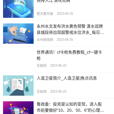
预排入江 浪花欢腾
楚天都市报
2023-06-25
永州水文发布洪水黄色预警 潇水双牌
县城段将出现超警戒水位洪水_每日播
报
永州新闻网
2023-06-25
世界通讯！cf卡枪免费教程_cf一键卡
枪
互联网
2023-06-25
人造卫星简介_人造卫星|焦点讯息
互联网
2023-06-25
鲁政委：投资是认知的变现，进入股
市前要做好“10、20、50、6”的心理建