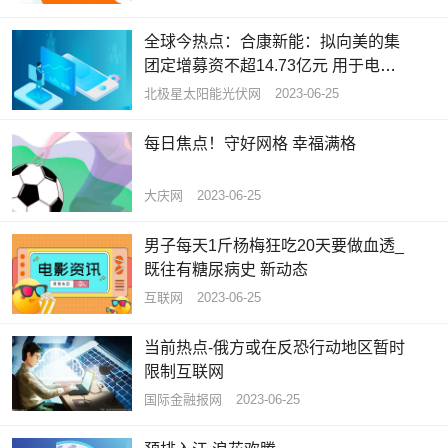
全球今热点：合康新能：拟向美的集
团定增募资不超14.73亿元 用于电气
设备、光伏等项目建设
北极星太阳能光伏网
2023-06-25
每日焦点！守好网格 幸福满格
大庆网
2023-06-25
男子每天1斤杨梅狂吃20天要做血透_
既往有糖尿病史 新动态
互联网
2023-06-25
当前热点-俄方或在反恐行动地区暂时
限制互联网
国际金融报网
2023-06-25