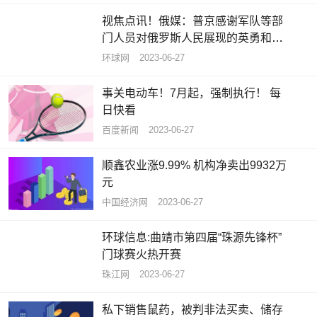
视焦点讯！俄媒：普京感谢军队等部
门人员对俄罗斯人民展现的英勇和忠
诚
环球网
2023-06-27
事关电动车！7月起，强制执行！ 每
日快看
百度新闻
2023-06-27
顺鑫农业涨9.99% 机构净卖出9932万
元
中国经济网
2023-06-27
环球信息:曲靖市第四届“珠源先锋杯”
门球赛火热开赛
珠江网
2023-06-27
私下销售鼠药，被判非法买卖、储存