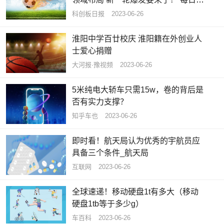
点
科创板日报
2023-06-26
淮阳中学百廿校庆 淮阳籍在外创业人
士爱心捐赠
大河报·豫视频
2023-06-26
5米纯电大轿车只需15w，卷的背后是
否有实力支撑？
知乎车也
2023-06-26
即时看！航天局认为优秀的宇航员应
具备三个条件_航天局
互联网
2023-06-26
全球速递！移动硬盘1t有多大（移动
硬盘1tb等于多少g）
车百科
2023-06-26