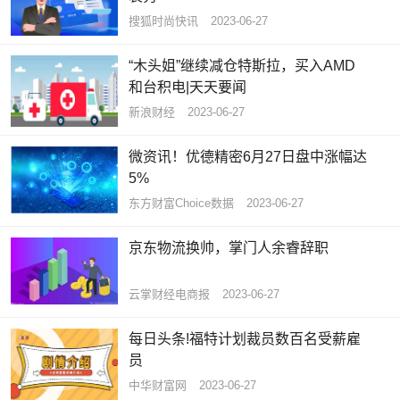
搜狐时尚快讯
2023-06-27
“木头姐”继续减仓特斯拉，买入AMD
和台积电|天天要闻
新浪财经
2023-06-27
微资讯！优德精密6月27日盘中涨幅达
5%
东方财富Choice数据
2023-06-27
京东物流换帅，掌门人余睿辞职
云掌财经电商报
2023-06-27
每日头条!福特计划裁员数百名受薪雇
员
中华财富网
2023-06-27