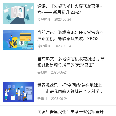
速读：【火翼飞龙】火翼飞龙官漫 -
六- —— 新月初升 21-27
哔哩哔哩
2023-06-24
当前时讯：游戏资讯：任天堂官方回
应新主机、微软承认失败、XBOX独
占老滚6
哔哩哔哩
2023-06-24
当前热文：多地深挖机收减损潜力 节
粮减损是粮食增产的“无形良田”
央视网
2023-06-24
世界观速讯丨把“空间站”建在地球上
——走进我国航天领域首个大科学装
置
新华社
2023-06-24
突发！普里戈任：击落一架俄军直升