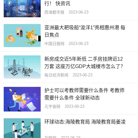
行！ 快资讯
西海都市报
2023-06-23
亚洲最大耙吸船“浚洋1”亮相惠州港 每
日焦点
中国日报网
2023-06-23
新房成交近5年新低 二手房挂牌近12
万套 这座万亿GDP大城楼市怎么了？
每日经济新闻
2023-06-23
护士可以考教师需要什么条件 考教师
需要什么条件 全球新动态
元宇宙网
2023-06-23
环球动态:海陵教育局 海陵教育局姜凌
互联网
2023-06-23