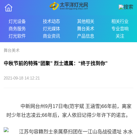
灯光设备
技术动态
其他相关
相关行业
商务服务
灯光媒体
舞台美术
专业音响
灯光软件
商业资讯
产品信息
关注
舞台美术
中秋节前的特殊“团聚” 烈士遗属：“终于找到你”
2021-09-18 14:12:21
中新网台州9月17日电(范宇斌 王涵雪)66年前，离家
时少年壮志凌云;66年后，家人依旧记得少年许下的诺言。