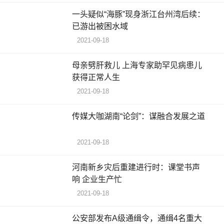
一头疑似“海豚”现身浙江台州湾后续：
已游出被困水域
2021-09-18
母亲劈肝救儿 上海专家助罕见病患儿
获得正常人生
2021-09-18
传媒大咖湖南“论剑”：谋融合发展之道
2021-09-18
河南新乡灾后重建进行时：课堂书声
响 企业生产忙
2021-09-18
公安部发布A级通缉令，通缉4名重大