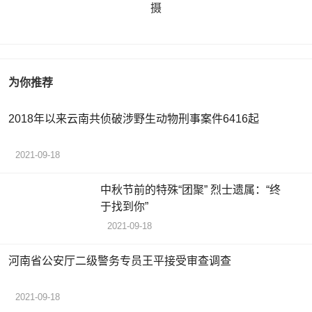
为你推荐
2018年以来云南共侦破涉野生动物刑事案件6416起
2021-09-18
中秋节前的特殊“团聚” 烈士遗属：“终
于找到你”
2021-09-18
河南省公安厅二级警务专员王平接受审查调查
2021-09-18