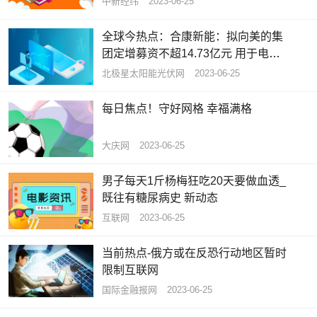
中新经纬
2023-06-25
全球今热点：合康新能：拟向美的集
团定增募资不超14.73亿元 用于电气
设备、光伏等项目建设
北极星太阳能光伏网
2023-06-25
每日焦点！守好网格 幸福满格
大庆网
2023-06-25
男子每天1斤杨梅狂吃20天要做血透_
既往有糖尿病史 新动态
互联网
2023-06-25
当前热点-俄方或在反恐行动地区暂时
限制互联网
国际金融报网
2023-06-25