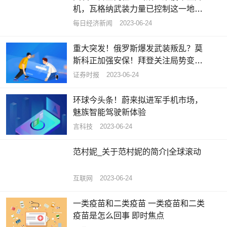
机，瓦格纳武装力量已控制这一地区
包括机场在内的军用设施|天天新资讯
每日经济新闻
2023-06-24
重大突发！俄罗斯爆发武装叛乱？莫
斯科正加强安保！拜登关注局势变
化！香港机场一客机中止起飞11人受
证券时报
2023-06-24
伤
环球今头条！蔚来拟进军手机市场，
魅族智能驾驶新体验
言科技
2023-06-24
范村妮_关于范村妮的简介|全球滚动
互联网
2023-06-24
一类疫苗和二类疫苗 一类疫苗和二类
疫苗是怎么回事 即时焦点