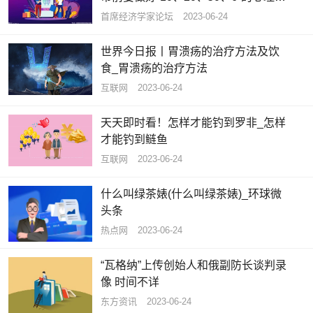
设
首席经济学家论坛
2023-06-24
世界今日报丨胃溃疡的治疗方法及饮
食_胃溃疡的治疗方法
互联网
2023-06-24
天天即时看！怎样才能钓到罗非_怎样
才能钓到鲢鱼
互联网
2023-06-24
什么叫绿茶婊(什么叫绿茶婊)_环球微
头条
热点网
2023-06-24
“瓦格纳”上传创始人和俄副防长谈判录
像 时间不详
东方资讯
2023-06-24