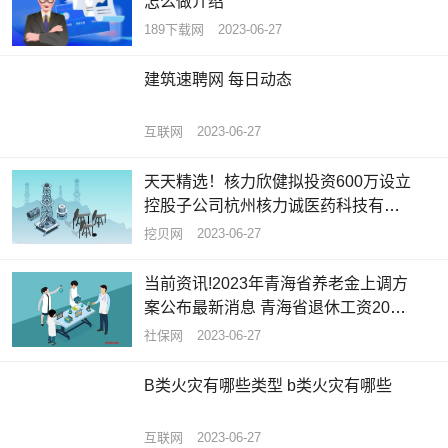
怎么做介绍
189下载网
2023-06-27
建筑速聘网 每日动态
互联网
2023-06-27
天天精选！核力欣健拟投资600万设立
控股子公司杭州核力诚医药科技有限
公司 持股85.71%
挖贝网
2023-06-27
当前资讯!2023年青海省养老金上调方
案公布最新消息 青海省退休工资2023
计算公式
社保网
2023-06-27
B类火灾有哪些类型 b类火灾有哪些
互联网
2023-06-27