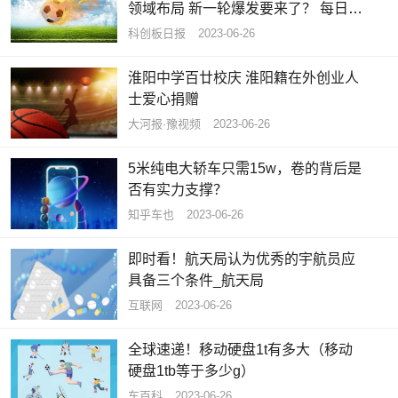
领域布局 新一轮爆发要来了？ 每日热
点
科创板日报
2023-06-26
淮阳中学百廿校庆 淮阳籍在外创业人
士爱心捐赠
大河报·豫视频
2023-06-26
5米纯电大轿车只需15w，卷的背后是
否有实力支撑？
知乎车也
2023-06-26
即时看！航天局认为优秀的宇航员应
具备三个条件_航天局
互联网
2023-06-26
全球速递！移动硬盘1t有多大（移动
硬盘1tb等于多少g）
车百科
2023-06-26