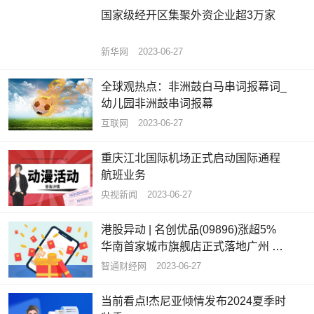
国家级经开区集聚外资企业超3万家
新华网
2023-06-27
全球观热点：非洲鼓白马串词报幕词_
幼儿园非洲鼓串词报幕
互联网
2023-06-27
重庆江北国际机场正式启动国际通程
航班业务
央视新闻
2023-06-27
港股异动 | 名创优品(09896)涨超5%
华南首家城市旗舰店正式落地广州 开
业当天销售额超13万元
智通财经网
2023-06-27
当前看点!杰尼亚倾情发布2024夏季时