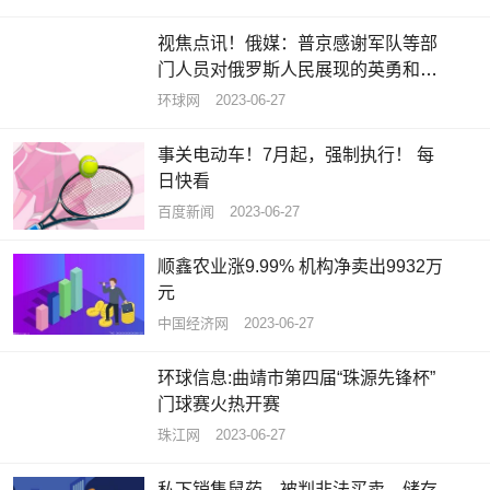
视焦点讯！俄媒：普京感谢军队等部
门人员对俄罗斯人民展现的英勇和忠
诚
环球网
2023-06-27
事关电动车！7月起，强制执行！ 每
日快看
百度新闻
2023-06-27
顺鑫农业涨9.99% 机构净卖出9932万
元
中国经济网
2023-06-27
环球信息:曲靖市第四届“珠源先锋杯”
门球赛火热开赛
珠江网
2023-06-27
私下销售鼠药，被判非法买卖、储存