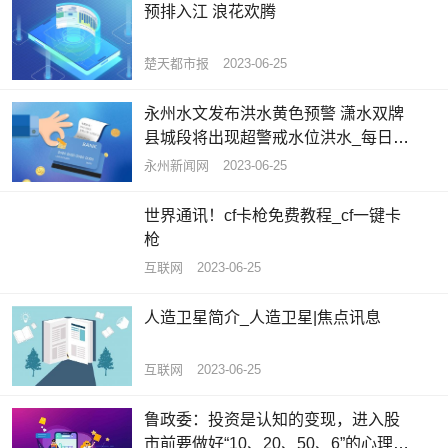
预排入江 浪花欢腾
楚天都市报
2023-06-25
永州水文发布洪水黄色预警 潇水双牌
县城段将出现超警戒水位洪水_每日播
报
永州新闻网
2023-06-25
世界通讯！cf卡枪免费教程_cf一键卡
枪
互联网
2023-06-25
人造卫星简介_人造卫星|焦点讯息
互联网
2023-06-25
鲁政委：投资是认知的变现，进入股
市前要做好“10、20、50、6”的心理建