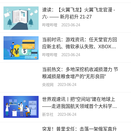
速读：【火翼飞龙】火翼飞龙官漫 -
六- —— 新月初升 21-27
哔哩哔哩
2023-06-24
当前时讯：游戏资讯：任天堂官方回
应新主机、微软承认失败、XBOX独
占老滚6
哔哩哔哩
2023-06-24
当前热文：多地深挖机收减损潜力 节
粮减损是粮食增产的“无形良田”
央视网
2023-06-24
世界观速讯丨把“空间站”建在地球上
——走进我国航天领域首个大科学装
置
新华社
2023-06-24
突发！普里戈任：击落一架俄军直升