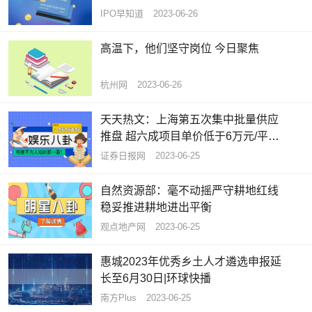
为股东 每日速讯
IPO早知道
2023-06-26
高温下，他们坚守岗位 今日聚焦
杭州网
2023-06-26
天天热文：上海第五次集中批量供应
推盘 超六成项目单价低于6万元/平方
米
证券日报网
2023-06-25
自然资源部：毫不动摇严守耕地红线
稳妥推进耕地进出平衡
观点地产网
2023-06-25
惠城2023年优秀乡土人才遴选申报延
长至6月30日|环球快播
南方Plus
2023-06-25