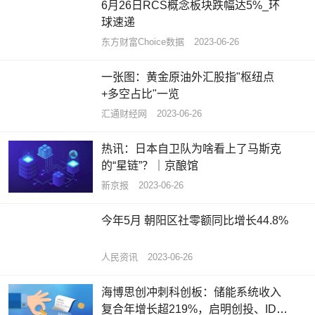
6月26日RCS概念板块跌幅达5%_环
球速递
东方财富Choice数据
2023-06-26
一张图：黄金原油外汇股指"枢纽点
+多空占比"一览
汇通财经网
2023-06-26
热讯：日本自卫队为啥看上了马斯克
的“星链”？｜京酿馆
新京报
2023-06-26
今年5月 朝阳区社零额同比增长44.8%
人民资讯
2023-06-26
海博思创冲刺科创板：储能系统收入
复合年增长超219%，启明创投、IDG