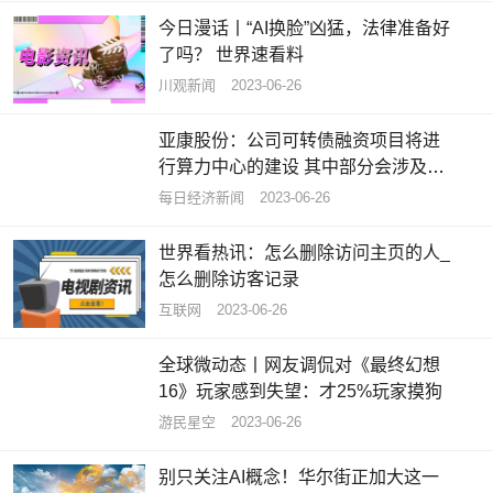
今日漫话丨“AI换脸”凶猛，法律准备好
了吗？ 世界速看料
川观新闻
2023-06-26
亚康股份：公司可转债融资项目将进
行算力中心的建设 其中部分会涉及租
售算力
每日经济新闻
2023-06-26
世界看热讯：怎么删除访问主页的人_
怎么删除访客记录
互联网
2023-06-26
全球微动态丨网友调侃对《最终幻想
16》玩家感到失望：才25%玩家摸狗
游民星空
2023-06-26
别只关注AI概念！华尔街正加大这一