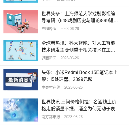
世界头条：上海师范大学戏剧影视编
导考研（648戏剧历史与理论/899短片
剧本创作）经验分享
哔哩哔哩
2023-06-26
全球看热讯：科大智能：对人工智能
技术研发主要侧重于相关技术在工业
领域内的应用
界面新闻
2023-06-26
头条：小米Redmi Book 15E笔记本上
架：i5处理器、2899元起
中关村在线
2023-06-26
世界快讯:三问价格倒挂：名酒线上价
格走低销量不振，酒企为何无动于衷
南方都市报
2023-06-26