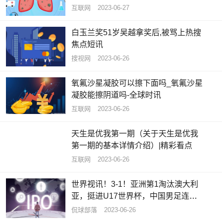
推荐
互联网
2023-06-27
白玉兰奖51岁吴越拿奖后,被骂上热搜
焦点短讯
搜视网
2023-06-26
氧氟沙星凝胶可以擦下面吗_氧氟沙星
凝胶能擦阴道吗-全球时讯
互联网
2023-06-26
天生是优我第一期（关于天生是优我
第一期的基本详情介绍）|精彩看点
互联网
2023-06-26
世界视讯！3-1！亚洲第1淘汰澳大利
亚，挺进U17世界杯，中国男足连续8
届缺席
侃球部落
2023-06-26