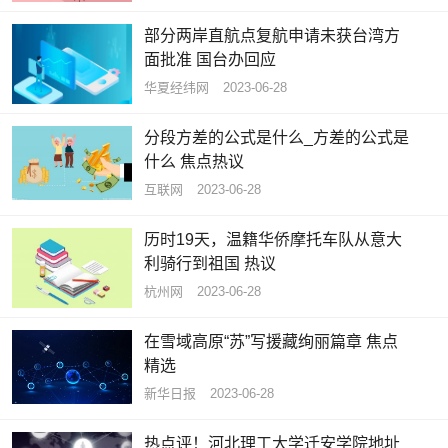
部分两岸直航点复航申请未获台湾方
面批准 国台办回应
华夏经纬网
2023-06-28
分段方差的公式是什么_方差的公式是
什么 焦点热议
互联网
2023-06-28
历时19天，温籍华侨摩托车队从意大
利骑行到祖国 热议
杭州网
2023-06-28
在雪域高原“苏”写援藏绚丽篇章 焦点
精选
新华日报
2023-06-28
热点评！河北理工大学迁安学院地址_