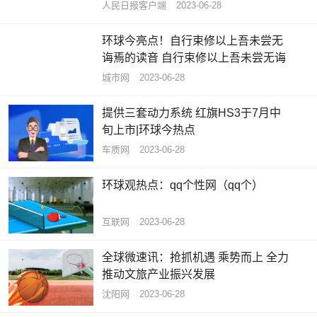
​人民日报客户端
2023-06-28
环球今亮点！自行束修以上吾未尝无
诲焉的读音 自行束修以上吾未尝无诲
城市网
2023-06-28
提供三套动力系统 红旗HS3于7月中
旬上市|环球今热点
车质网
2023-06-28
环球观热点：qq个性网（qq个）
互联网
2023-06-28
全球微速讯：抢抓机遇 乘势而上 全力
推动文旅产业振兴发展
沈阳网
2023-06-28