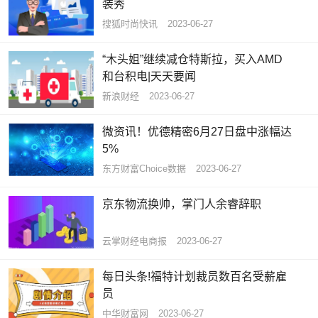
装秀
搜狐时尚快讯
2023-06-27
“木头姐”继续减仓特斯拉，买入AMD
和台积电|天天要闻
新浪财经
2023-06-27
微资讯！优德精密6月27日盘中涨幅达
5%
东方财富Choice数据
2023-06-27
京东物流换帅，掌门人余睿辞职
云掌财经电商报
2023-06-27
每日头条!福特计划裁员数百名受薪雇
员
中华财富网
2023-06-27