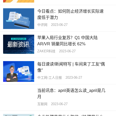
今日看点：如何防止经济增长实际速
度低于潜力
中评网
2023-06-27
苹果入局行业复苏？Q1 中国大陆
AR/VR 销量同比增长 62%
ZAKER科技
2023-06-27
每日速读!新闻特写 | 车间来了工友“偶
像”
中工网-工人日报
2023-06-27
当前讯息：april英语怎么读_april是几
月
互联网
2023-06-27