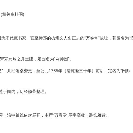
(相关资料图)
，旧为宋代藏书家、官至侍郎的扬州文人史正志的“万卷堂”故址，花园名为“
卿宋宗元购之并重建，定园名为“网师园”。
隐”，几经沧桑变更，至公元1765年（清乾隆三十年）前后，定名为“网师
遗于园内，历经修葺整理。
屋，沿中轴线依次展开，主厅“万卷堂”屋宇高敞，装饰雅致。