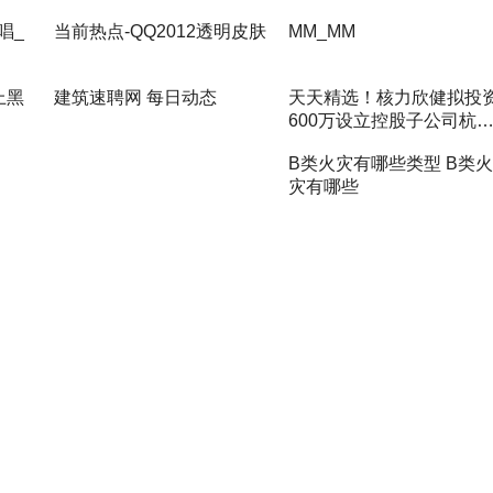
唱_
当前热点-QQ2012透明皮肤
MM_ΜM
上黑
建筑速聘网 每日动态
天天精选！核力欣健拟投
600万设立控股子公司杭
核力诚医药科技有限公司 
B类火灾有哪些类型 B类火
股85.71%
灾有哪些