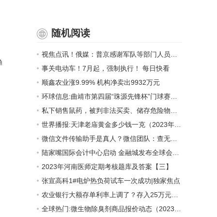
随机阅读
视焦点讯！俄媒：普京感谢军队等部门人员对俄罗斯人民展现的英勇和忠诚
渔
事关电动车！7月起，强制执行！ 每日快看
顺鑫农业涨9.99% 机构净卖出9932万元
环球信息:曲靖市第四届“珠源先锋杯”门球赛火热开赛
私下销售鼠药，被判非法买卖、储存危险物质罪！
世界播报:天津老庙黄金多少钱一克（2023年6月27日）
微信文件传输助手是真人？微信团队：查无此人
陆家嘴国际会计中心启动 金融城发布全球会计服务商支持引领计划
2023年河南医师定期考核题库及答案【三】
张宣高科1#电炉热负荷试车一次成功|独家焦点
农业银行大额存单利率上调了？存入25万元，年利息能拿多少？
全球热门:微生物除臭剂商品报价动态（2023-06-27）