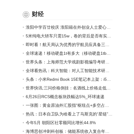
财经
淮阳中学百廿校庆 淮阳籍在外创业人士爱心捐赠
5米纯电大轿车只需15w，卷的背后是否有实力支撑？
即时看！航天局认为优秀的宇航员应具备三个条件_航天局
全球速递！移动硬盘1t有多大（移动硬盘1tb等于多少g）
世界头条：上海师范大学戏剧影视编导考研（648戏剧历史与理论/899短片剧本创作）经验分享
全球看热讯：科大智能：对人工智能技术研发主要侧重于相关技术在工业领域内的应用
头条：小米Redmi Book 15E笔记本上架：i5处理器、2899元起
世界快讯:三问价格倒挂：名酒线上价格走低销量不振，酒企为何无动于衷
6月26日RCS概念板块跌幅达5%_环球速递
一张图：黄金原油外汇股指"枢纽点+多空占比"一览
热讯：日本自卫队为啥看上了马斯克的“星链”？｜京酿馆
今年5月 朝阳区社零额同比增长44.8%
海博思创冲刺科创板：储能系统收入复合年增长超219%，启明创投、IDG为股东 每日速讯