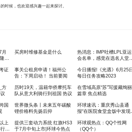
享的时候，也欢迎感兴趣一起来探讨。
7月
买房时维修基金是什么
热消息：IMP吐槽LPL亚运
吉隆坡
会名单，感觉在选名人堂
垫底选手也能入榜
考证
事关公租房申请！福州公
今日播报!《光遇》6月25
告：下周启动！ 当前要闻
每日任务攻略2023
_方
历时19天，温籍华侨摩托车
在雪域高原“苏”写援藏绚丽
热议
队从意大利骑行到祖国 热议
篇章 焦点精选
跨国
世界微头条丨未来五年碳酸
环球速讯：重庆秀山县通
观
锂价格料先扬后抑
报“在医院食堂盒饭中发现
似老鼠头”
以上
提供三套动力系统 红旗HS3
环球观热点：QQ个性网
自行束
于7月中旬上市|环球今热点
（QQ个）