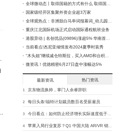
全球微动态丨取得国籍的方式有什么 取得国籍的方式有
国家级经开区集聚外资企业超3万家
全球观热点：非洲鼓白马串词报幕词_幼儿园非洲鼓串词报幕
重庆江北国际机场正式启动国际通程航班业务
港股异动 | 名创优品(09896)涨超5% 华南首家城市旗舰店正式落地广州 开业当天销售额超13万元
当前看点!杰尼亚倾情发布2024夏季时装秀
“木头姐”继续减仓特斯拉，买入AMD和台积电|天天要闻
，
微资讯！优德精密6月27日盘中涨幅达5%
日
热门资讯
最新资讯
京东物流换帅，掌门人余睿辞职
1
每日头条!福特计划裁员数百名受薪雇员
2
疑
今日看点：如何防止经济增长实际速度低于潜力
3
苹果入局行业复苏？Q1 中国大陆 AR/VR 销量同比增长 62%
4