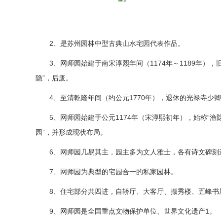
2、是苏州园林中型古典山水宅园代表作品。
3、网师园始建于南宋淳熙年间（1174年～1189年）
隐”，后废。
4、至清乾隆年间（约公元1770年），退休的光禄寺少
5、网师园始建于公元1174年（宋淳熙初年），始称“渔
园”，并形成现状布局。
6、网师园几易其主，园主多为文人雅士，各有诗文碑刻
7、网师园为典型的宅园合一的私家园林。
8、住宅部分共四进，自轿厅、大客厅、撷秀楼、五峰书
9、网师园是全国重点文物保护单位、世界文化遗产1。