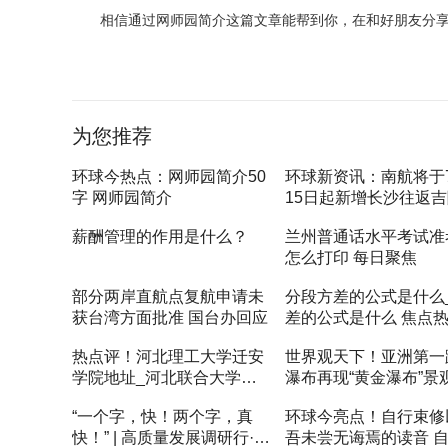
相信通过网师园简介这篇文章能帮到你，在和好朋友分
标签：
为您推荐
环球今热点：网师园简介50
环球新资讯：南航将于
字 网师园简介
15日起新增长沙往返
航班
薪酬管理的作用是什么？
兰州普通话水平考试准
怎么打印 每日聚焦
部分两岸直航点复航申请未
分段方差的公式是什么
获台湾方面批准 国台办回应
差的公式是什么 焦点
热点评！河北理工大学迁安
世界观天下！亚洲第一
学院地址_河北联合大学迁
瀑布再现“黄金瀑布”景
安学院招办电话
“一个字，快！两个字，真
环球今亮点！自行束修
快！” | 高质量发展调研行·海
吾未尝无诲焉的读音 