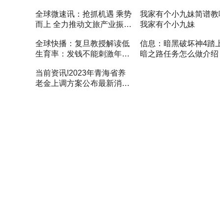
南站|当前滚动
修以上吾未尝无诲
全球微速讯：抢抓机遇 乘势
我家有个小九妹简谱教
而上 全力推动文旅产业振兴
我家有个小九妹
发展
全球快播：复旦教授解读低
信息：暗黑破坏神4踏
生育率：发钱不能刺激年轻
暗之路任务怎么做介绍
人去生孩子
当前资讯!2023年青海省养
老金上调方案公布最新消息
青海省退休工资2023计算公
式