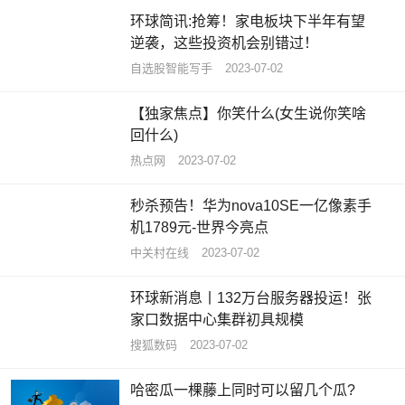
环球简讯:抢筹！家电板块下半年有望
逆袭，这些投资机会别错过！
自选股智能写手
2023-07-02
【独家焦点】你笑什么(女生说你笑啥
回什么)
热点网
2023-07-02
秒杀预告！华为nova10SE一亿像素手
机1789元-世界今亮点
中关村在线
2023-07-02
环球新消息丨132万台服务器投运！张
家口数据中心集群初具规模
搜狐数码
2023-07-02
哈密瓜一棵藤上同时可以留几个瓜?