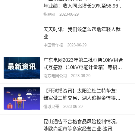
年业绩：收入同比增长10%至58.96亿
港元
指股网
2023-06-29
天天时讯：我们该怎么帮助年轻人就
业
中国青年报
2023-06-29
广东电网2023年第二批框架10kV组合
式互感器（10kV电能计量箱）等招标
公告
南方电网公司
2023-06-29
【环球播资讯】太阳追杜兰特挚友！
绿军做三笔交易，湖人追掘金悍将，6
队追西卡
懂球贝哥
2023-06-29
昆山通告不合格食品风险控制情况，
涉欧尚超市等多家经营企业-速讯