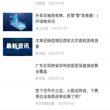
互联网
2023-07-02
外卖员被困电梯，民警“警”急救援！|
环球微资讯
浙江公安
2023-07-02
文莱迎接疫情后首批北京直航团体游
客
新华网
2023-07-02
广东实现跨省异地就医医保直接结算
全覆盖
新华网
2023-07-02
签下范乔丹之后，火箭这阵容，下赛
季应该是稳进季后赛了吧？
岁岁的甜点屋
2023-07-02