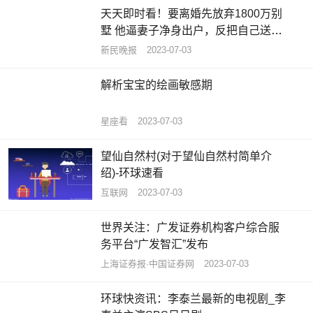
天天即时看！要离婚先放弃1800万别
墅 他逼妻子净身出户，反把自己送进
班房
新民晚报
2023-07-03
解析宝宝的绘画敏感期
星座看
2023-07-03
望仙自然村(对于望仙自然村简单介
绍)-环球速看
互联网
2023-07-03
世界关注：广发证券机构客户综合服
务平台“广发智汇”发布
上海证券报·中国证券网
2023-07-03
环球快资讯：李泰兰最新的电视剧_李