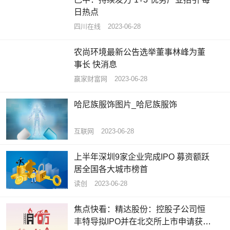
日热点
四川在线
2023-06-28
农尚环境最新公告选举董事林峰为董
事长 快消息
赢家财富网
2023-06-28
哈尼族服饰图片_哈尼族服饰
互联网
2023-06-28
上半年深圳9家企业完成IPO 募资额跃
居全国各大城市榜首
读创
2023-06-28
焦点快看：精达股份：控股子公司恒
丰特导拟IPO并在北交所上市申请获得