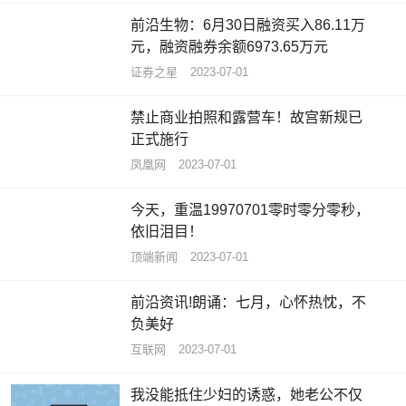
前沿生物：6月30日融资买入86.11万
元，融资融券余额6973.65万元
证券之星
2023-07-01
禁止商业拍照和露营车！故宫新规已
正式施行
凤凰网
2023-07-01
今天，重温19970701零时零分零秒，
依旧泪目！
顶端新闻
2023-07-01
前沿资讯!朗诵：七月，心怀热忱，不
负美好
互联网
2023-07-01
我没能抵住少妇的诱惑，她老公不仅