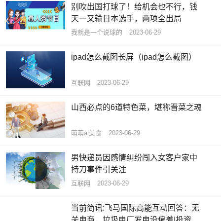
别吹出国打球了！给机会也不行，钱
天一又输日本选手，两项全出局
我就是一个说球的
2023-06-29
ipad怎么截图长屏（ipad怎么截图）
互联网
2023-06-29
山西必点的6道特色菜，堪称晋菜之魂
萌萌ai美食
2023-06-29
男快递员因感情纠纷闯入女客户家中
持刀事件引关注
互联网
2023-06-29
当前简讯:飞马国际高能互动回答：无
关电商，垃圾电厂发电没偏差|投资者