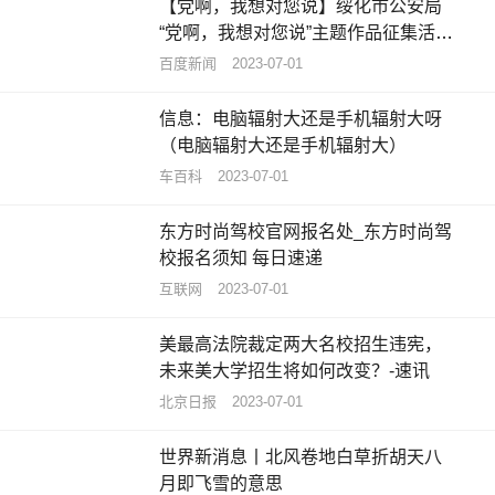
【党啊，我想对您说】绥化市公安局
“党啊，我想对您说”主题作品征集活动
获奖名单揭晓-今日视点
百度新闻
2023-07-01
信息：电脑辐射大还是手机辐射大呀
（电脑辐射大还是手机辐射大）
车百科
2023-07-01
东方时尚驾校官网报名处_东方时尚驾
校报名须知 每日速递
互联网
2023-07-01
美最高法院裁定两大名校招生违宪，
未来美大学招生将如何改变？-速讯
北京日报
2023-07-01
世界新消息丨北风卷地白草折胡天八
月即飞雪的意思