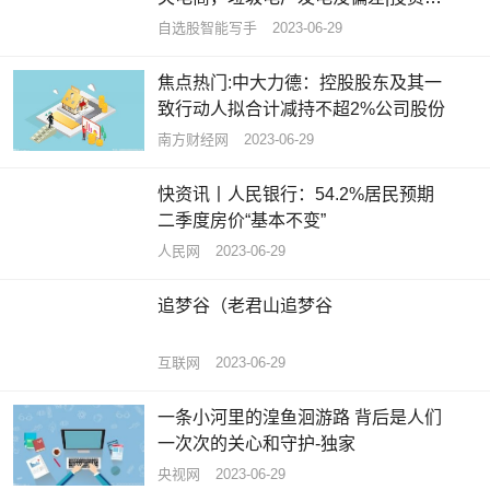
问答精选
自选股智能写手
2023-06-29
焦点热门:中大力德：控股股东及其一
致行动人拟合计减持不超2%公司股份
南方财经网
2023-06-29
快资讯丨人民银行：54.2%居民预期
二季度房价“基本不变”
人民网
2023-06-29
追梦谷（老君山追梦谷
互联网
2023-06-29
一条小河里的湟鱼洄游路 背后是人们
一次次的关心和守护-独家
央视网
2023-06-29