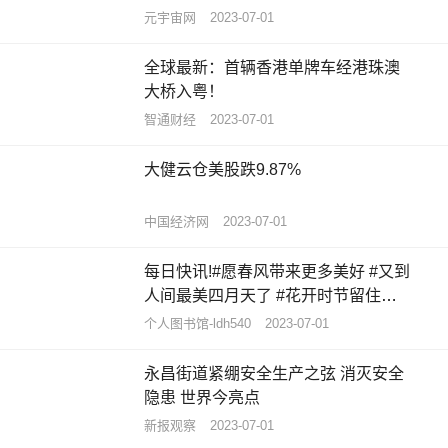
元宇宙网
2023-07-01
全球最新：首辆香港单牌车经港珠澳
大桥入粤！
智通财经
2023-07-01
大健云仓美股跌9.87%
中国经济网
2023-07-01
每日快讯!#愿春风带来更多美好 #又到
人间最美四月天了 #花开时节留住美
好 #春暖花...
个人图书馆-ldh540
2023-07-01
永昌街道紧绷安全生产之弦 消灭安全
隐患 世界今亮点
新报观察
2023-07-01