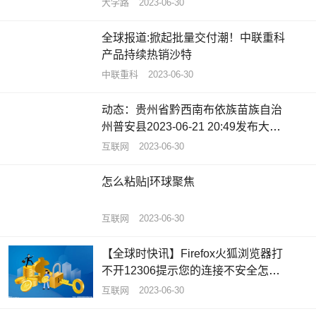
大学路
2023-06-30
全球报道:掀起批量交付潮！中联重科
产品持续热销沙特
中联重科
2023-06-30
动态：贵州省黔西南布依族苗族自治
州普安县2023-06-21 20:49发布大雾
黄色预警
互联网
2023-06-30
怎么粘贴|环球聚焦
互联网
2023-06-30
【全球时快讯】Firefox火狐浏览器打
不开12306提示您的连接不安全怎么
办
互联网
2023-06-30