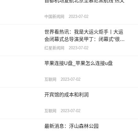
首都机场复航北京至慕尼黑航线 热文
中国新闻网
2023-07-02
世界看热讯：我是大运火炬手丨大运
会闭幕式总导演吴甲丁：闭幕式“很成
都”，定位就是让世界记住成都人
红星新闻网
2023-07-02
苹果连接U盘_苹果怎么连接u盘
互联网
2023-07-02
开宾馆的成本和利润
互联网
2023-07-02
最新消息：浮山森林公园