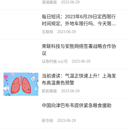
潇湘晨报
2023-06-29
每日短讯：2023年6月29日定西限行
时间规定、外地车限行吗、今天限行
尾号限行限号最新规定时间查询
互联网
2023-06-29
荣联科技与安胜网络签署战略合作协
议
证券时报·e公司
2023-06-29
当前速读：气温正快速上升！上海发
布高温黄色预警
新民晚报
2023-06-29
中国向津巴布韦提供紧急粮食援助
新华网
2023-06-29