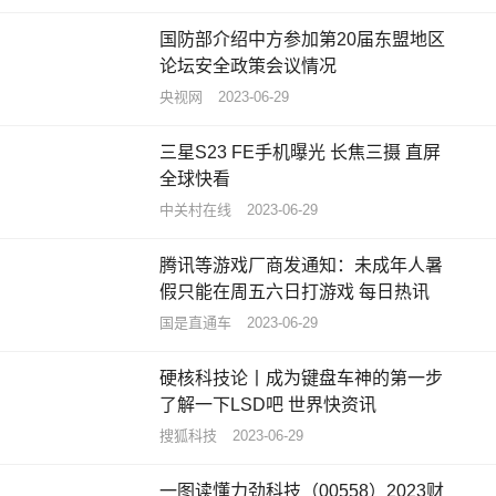
国防部介绍中方参加第20届东盟地区
论坛安全政策会议情况
央视网
2023-06-29
三星S23 FE手机曝光 长焦三摄 直屏
全球快看
中关村在线
2023-06-29
腾讯等游戏厂商发通知：未成年人暑
假只能在周五六日打游戏 每日热讯
国是直通车
2023-06-29
硬核科技论丨成为键盘车神的第一步
了解一下LSD吧 世界快资讯
搜狐科技
2023-06-29
一图读懂力劲科技（00558）2023财