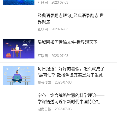
互联网
2023-07-03
经典语录励志短句_经典语录励志|世
界聚焦
互联网
2023-07-03
局域网如何传输文件-世界观天下
互联网
2023-07-03
每日报道：好好的暑假，怎么就成了
“最可怕”？散播焦虑其实是为了生意！
校长传媒
2023-07-03
宁心丨饱含战略智慧的科学理论——
学深悟透习近平新时代中国特色社会
主义思想之六 热头条
湖南日报
2023-07-03