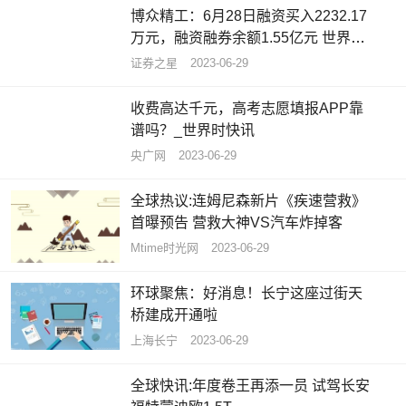
博众精工：6月28日融资买入2232.17
万元，融资融券余额1.55亿元 世界播
报
证券之星
2023-06-29
收费高达千元，高考志愿填报APP靠
谱吗？_世界时快讯
央广网
2023-06-29
全球热议:连姆尼森新片《疾速营救》
首曝预告 营救大神VS汽车炸掉客
Mtime时光网
2023-06-29
环球聚焦：好消息！长宁这座过街天
桥建成开通啦
上海长宁
2023-06-29
全球快讯:年度卷王再添一员 试驾长安