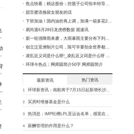
焦点快看：精达股份：控股子公司恒丰特导拟IPO并在北交所上市申请获得受理
甜言蜜语挽留女朋友的话
下班加油！国内油价再上调，加满一箱多花2.5元
易尚退6月28日龙虎榜数据 观速讯
也
新一轮强降雨来袭，大雨暴雨主要分布下列地区，6月29号天气预报_环球聚焦
创立泛亚洲制片公司，陈可辛要拍全世界都爱看的华语剧
动
厂
凌乱近义词是什么呀!_凌乱近义词是什么呀 环球热头条
选
环球今热点：网师园简介50字 网师园简介
背
守
热门资讯
最新资讯
神
环球新资讯：南航将于7月15日起新增长沙往返吉隆坡航班
1
买房时维修基金是什么
兰
2
，
热消息：IMP吐槽LPL亚运会名单，感觉在选名人堂，垫底选手也能入榜
3
薪酬管理的作用是什么？
警
4