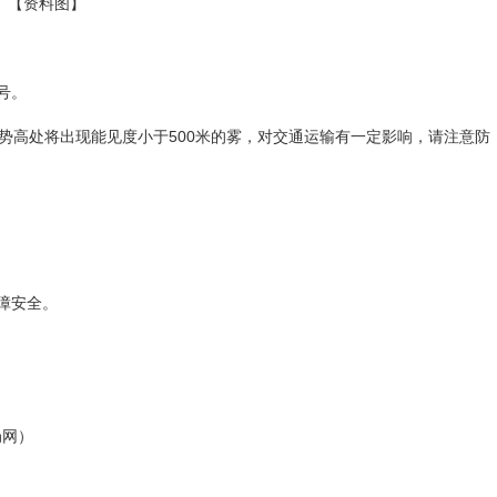
【资料图】
号。
地势高处将出现能见度小于500米的雾，对交通运输有一定影响，请注意防
障安全。
局网）