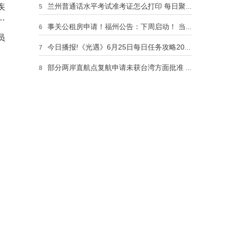
兰州普通话水平考试准考证怎么打印 每日聚焦
疾
5
神
事关公租房申请！福州公告：下周启动！ 当前要闻
6
员
今日播报!《光遇》6月25日每日任务攻略2023
7
部分两岸直航点复航申请未获台湾方面批准 国台办回应
8
分段方差的公式是什么_方差的公式是什么 焦点热议
9
历时19天，温籍华侨摩托车队从意大利骑行到祖国 热议
10