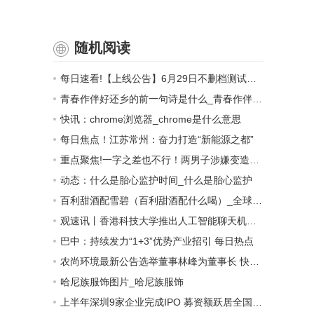
随机阅读
每日速看!【上线公告】6月29日不删档测试开启
青春作伴好还乡的前一句诗是什么_青春作伴好还乡的意思 世界讯息
快讯：chrome浏览器_chrome是什么意思
每日焦点！江苏常州：奋力打造“新能源之都”
重点聚焦!一字之差也不行！两男子涉嫌变造机动车号牌被行政拘留
动态：什么是胎心监护时间_什么是胎心监护
百利甜酒配雪碧（百利甜酒配什么喝）_全球观焦点
观速讯丨香港科技大学推出人工智能聊天机器人HKUST ChatGPT
巴中：持续发力“1+3”优势产业招引 每日热点
农尚环境最新公告选举董事林峰为董事长 快消息
哈尼族服饰图片_哈尼族服饰
上半年深圳9家企业完成IPO 募资额跃居全国各大城市榜首