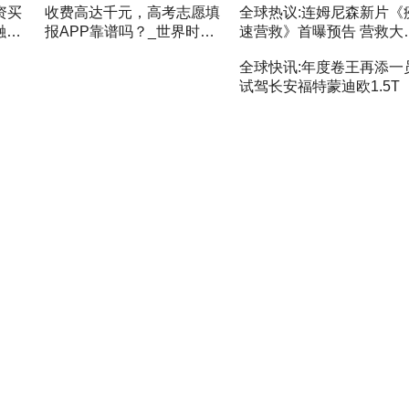
资买
收费高达千元，高考志愿填
全球热议:连姆尼森新片《
融券
报APP靠谱吗？_世界时快
速营救》首曝预告 营救大
讯
VS汽车炸掉客
全球快讯:年度卷王再添一
试驾长安福特蒙迪欧1.5T