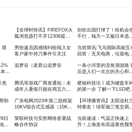
【全球时快讯】FIREFOX火
别吹出国打球了！给机会
狐浏览器打不开12306提示
不行，钱天一又输日本选
您的连接不安全怎么办
手，两项全出局
，堪
男快递员因感情纠纷闯入女
当前简讯:飞马国际高能互
客户家中持刀事件引关注
回答：无关电商，垃圾电
发电没偏差|投资者问答精
2%
追梦谷（老君山追梦谷
一条小河里的湟鱼洄游路 
基本不
后是人们一次次的关心和
护-独家
长焦
腾讯等游戏厂商发通知：未
硬核科技论丨成为键盘车
成年人暑假只能在周五六日
的第一步 了解一下LSD吧
打游戏 每日热讯
世界快资讯
帮助
广东电网2023年第二批框架
【环球播资讯】太阳追杜
10KV组合式互感器（10KV
特挚友！绿军做三笔交易
电能计量箱）等招标公告
湖人追掘金悍将，6队追西
29日
荣联科技与安胜网络签署战
当前速读：气温正快速上
卡
地车
略合作协议
升！上海发布高温黄色预
限行