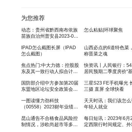
为您推荐
动态：贵州省黔西南布依族
怎么粘贴|环球聚焦
苗族自治州普安县2023-06-
21 20:49发布大雾黄色预警
IPAD怎么截图长屏（IPAD
山西必点的6道特色菜
怎么截图）
称晋菜之魂
焦点热门:中大力德：控股股
快资讯丨人民银行：54.
东及其一致行动人拟合计减
居民预期二季度房价“
持不超2%公司股份
变”
国防部介绍中方参加第20届
三星S23 FE手机曝光 
东盟地区论坛安全政策会议
三摄 直屏 全球快看
情况
一图读懂力劲科技
天天时讯：我们该怎么
（00558）2023财年业绩：
年轻人就业
收入同比增长10%至58.96
昆山通告不合格食品风险控
每日短讯：2023年6月
亿港元
制情况，涉欧尚超市等多家
定西限行时间规定、外
经营企业-速讯
限行吗、今天限行尾号