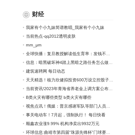
财经
我家有个小九妹简谱教唱_我家有个小九妹
当前热点-qq2012透明皮肤
mm_μm
全球快播：复旦教授解读低生育率：发钱不能刺激年轻人去生孩子
信息：暗黑破坏神4踏上黑暗之路任务怎么做介绍
建筑速聘网 每日动态
天天精选！核力欣健拟投资600万设立控股子公司杭州核力诚医药科技有限公司 持股85.71%
当前资讯!2023年青海省养老金上调方案公布最新消息 青海省退休工资2023计算公式
B类火灾有哪些类型 b类火灾有哪些
视焦点讯！俄媒：普京感谢军队等部门人员对俄罗斯人民展现的英勇和忠诚
事关电动车！7月起，强制执行！ 每日快看
顺鑫农业涨9.99% 机构净卖出9932万元
环球信息:曲靖市第四届“珠源先锋杯”门球赛火热开赛