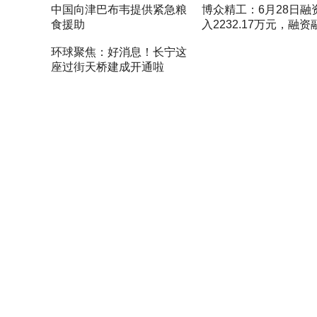
中国向津巴布韦提供紧急粮
博众精工：6月28日融
限号最新规定时间查询
食援助
入2232.17万元，融资
余额1.55亿元 世界播报
环球聚焦：好消息！长宁这
座过街天桥建成开通啦