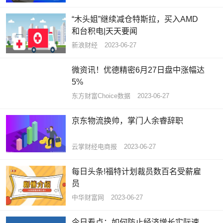
“木头姐”继续减仓特斯拉，买入AMD
和台积电|天天要闻
新浪财经
2023-06-27
微资讯！优德精密6月27日盘中涨幅达
5%
东方财富Choice数据
2023-06-27
京东物流换帅，掌门人余睿辞职
云掌财经电商报
2023-06-27
每日头条!福特计划裁员数百名受薪雇
员
中华财富网
2023-06-27
今日看点：如何防止经济增长实际速