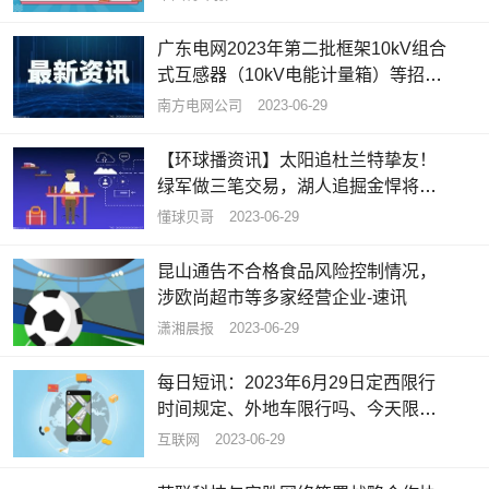
广东电网2023年第二批框架10kV组合
式互感器（10kV电能计量箱）等招标
公告
南方电网公司
2023-06-29
【环球播资讯】太阳追杜兰特挚友！
绿军做三笔交易，湖人追掘金悍将，6
队追西卡
懂球贝哥
2023-06-29
昆山通告不合格食品风险控制情况，
涉欧尚超市等多家经营企业-速讯
潇湘晨报
2023-06-29
每日短讯：2023年6月29日定西限行
时间规定、外地车限行吗、今天限行
尾号限行限号最新规定时间查询
互联网
2023-06-29