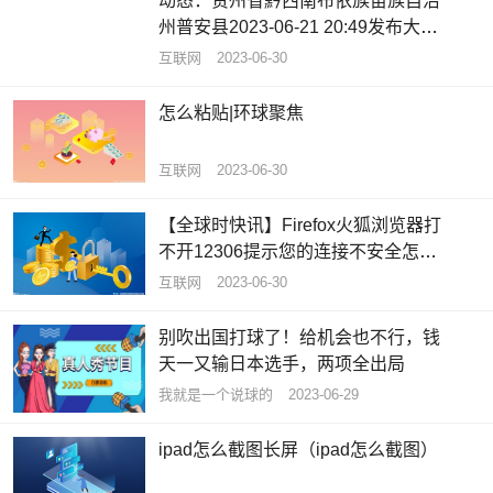
动态：贵州省黔西南布依族苗族自治
州普安县2023-06-21 20:49发布大雾
黄色预警
互联网
2023-06-30
怎么粘贴|环球聚焦
互联网
2023-06-30
【全球时快讯】Firefox火狐浏览器打
不开12306提示您的连接不安全怎么
办
互联网
2023-06-30
别吹出国打球了！给机会也不行，钱
天一又输日本选手，两项全出局
我就是一个说球的
2023-06-29
ipad怎么截图长屏（ipad怎么截图）