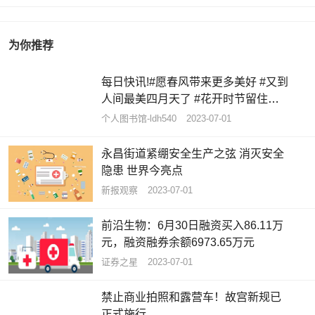
为你推荐
每日快讯!#愿春风带来更多美好 #又到
人间最美四月天了 #花开时节留住美
好 #春暖花...
个人图书馆-ldh540
2023-07-01
永昌街道紧绷安全生产之弦 消灭安全
隐患 世界今亮点
新报观察
2023-07-01
前沿生物：6月30日融资买入86.11万
元，融资融券余额6973.65万元
证券之星
2023-07-01
禁止商业拍照和露营车！故宫新规已
正式施行