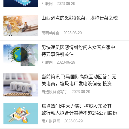
互联网
2023-06-29
山西必点的6道特色菜，堪称晋菜之魂
萌萌ai美食
2023-06-29
男快递员因感情纠纷闯入女客户家中
持刀事件引关注
互联网
2023-06-29
当前简讯:飞马国际高能互动回答：无
关电商，垃圾电厂发电没偏差|投资者
问答精选
自选股智能写手
2023-06-29
焦点热门:中大力德：控股股东及其一
致行动人拟合计减持不超2%公司股份
南方财经网
2023-06-29