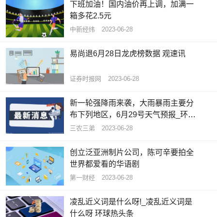
下班加油！国内油价再上调，加满一
箱多花2.5元
中新经纬
2023-06-28
易尚退6月28日龙虎榜数据 观速讯
证券时报网
2023-06-28
新一轮强降雨来袭，大雨暴雨主要分
布下列地区，6月29号天气预报_环球
聚焦
三农三弟
2023-06-28
创立泛亚洲制片公司，陈可辛要拍全
世界都爱看的华语剧
第一财经
2023-06-28
凌乱近义词是什么呀!_凌乱近义词是
什么呀 环球热头条