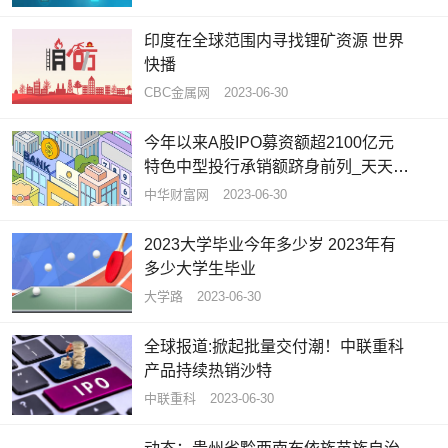
印度在全球范围内寻找锂矿资源 世界
快播
CBC金属网
2023-06-30
今年以来A股IPO募资额超2100亿元
特色中型投行承销额跻身前列_天天观
速讯
中华财富网
2023-06-30
2023大学毕业今年多少岁 2023年有
多少大学生毕业
大学路
2023-06-30
全球报道:掀起批量交付潮！中联重科
产品持续热销沙特
中联重科
2023-06-30