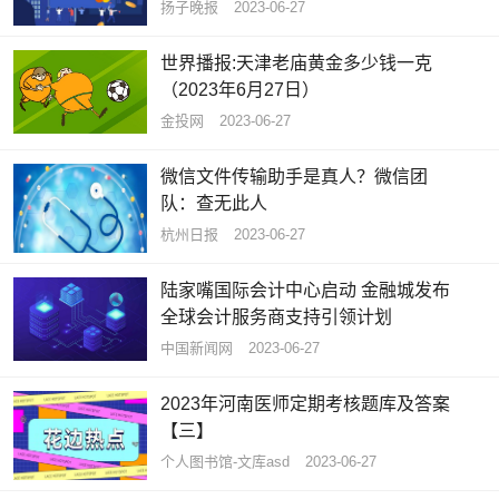
扬子晚报
2023-06-27
世界播报:天津老庙黄金多少钱一克
（2023年6月27日）
金投网
2023-06-27
微信文件传输助手是真人？微信团
队：查无此人
杭州日报
2023-06-27
陆家嘴国际会计中心启动 金融城发布
全球会计服务商支持引领计划
中国新闻网
2023-06-27
2023年河南医师定期考核题库及答案
【三】
个人图书馆-文库asd
2023-06-27