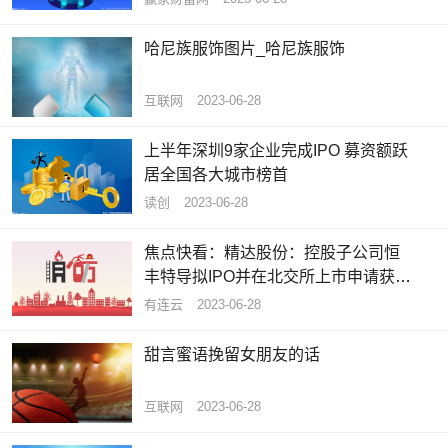
哈尼族服饰图片_哈尼族服饰
互联网
2023-06-28
上半年深圳9家企业完成IPO 募资额跃
居全国各大城市榜首
读创
2023-06-28
焦点快看：精达股份：控股子公司恒
丰特导拟IPO并在北交所上市申请获得
受理
有连云
2023-06-28
甜言蜜语挽留女朋友的话
互联网
2023-06-28