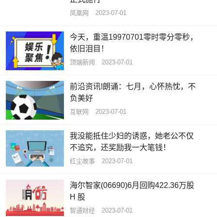
凤凰网
2023-07-01
今天，重温19970701零时零分零秒，
依旧泪目！
顶端新闻
2023-07-01
前沿资讯!朗诵：七月，心怀热忱，不
负美好
互联网
2023-07-01
我没能抵住少妇的诱惑，她老公不仅
不追究，还奖励我一大笔钱！
红尘故事
2023-07-01
海尔智家(06690)6月回购422.36万股
H 股
智通财经
2023-07-01