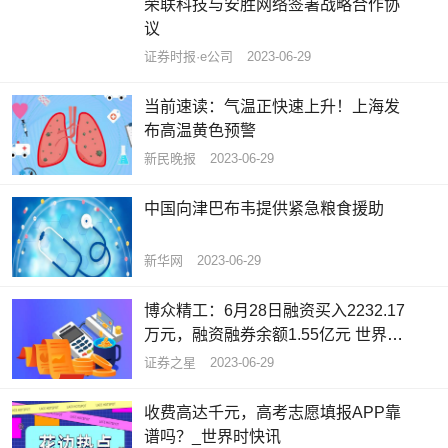
荣联科技与安胜网络签署战略合作协
议
证券时报·e公司
2023-06-29
当前速读：气温正快速上升！上海发
布高温黄色预警
新民晚报
2023-06-29
中国向津巴布韦提供紧急粮食援助
新华网
2023-06-29
博众精工：6月28日融资买入2232.17
万元，融资融券余额1.55亿元 世界播
报
证券之星
2023-06-29
收费高达千元，高考志愿填报APP靠
谱吗？_世界时快讯