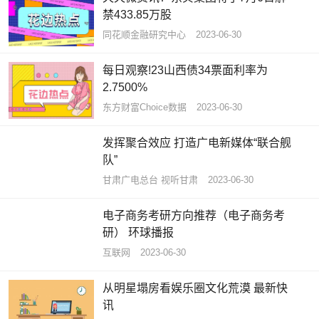
禁433.85万股
同花顺金融研究中心
2023-06-30
每日观察!23山西债34票面利率为
2.7500%
东方财富Choice数据
2023-06-30
发挥聚合效应 打造广电新媒体“联合舰
队”
甘肃广电总台 视听甘肃
2023-06-30
电子商务考研方向推荐（电子商务考
研） 环球播报
互联网
2023-06-30
从明星塌房看娱乐圈文化荒漠 最新快
讯