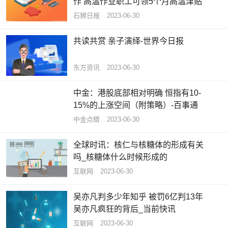
作 高温作业职工可领5个月高温津贴
石狮日报
2023-06-30
共读共赏 亲子演绎-世界今日报
东方资讯
2023-06-30
中金：港股底部相对明确 恒指有10-
15%的上涨空间（附策略）-百事通
中金点睛
2023-06-30
全球时讯：核仁与核糖体的形成有关
吗_核糖体什么时候形成的
互联网
2023-06-30
吴亦凡判多少年知乎 被罚6亿判13年
吴亦凡疯狂的背后_当前快讯
互联网
2023-06-30