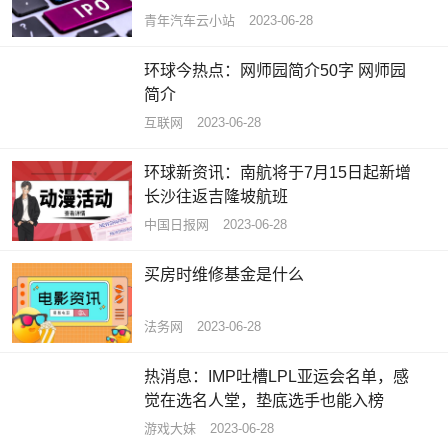
青年汽车云小站
2023-06-28
环球今热点：网师园简介50字 网师园
简介
互联网
2023-06-28
环球新资讯：南航将于7月15日起新增
长沙往返吉隆坡航班
中国日报网
2023-06-28
买房时维修基金是什么
法务网
2023-06-28
热消息：IMP吐槽LPL亚运会名单，感
觉在选名人堂，垫底选手也能入榜
游戏大妹
2023-06-28