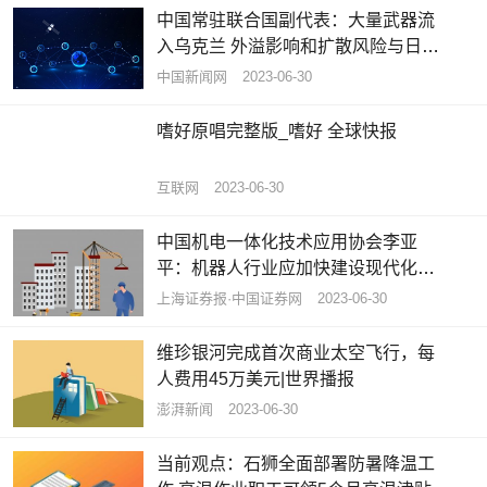
中国常驻联合国副代表：大量武器流
入乌克兰 外溢影响和扩散风险与日俱
增 世界热议
中国新闻网
2023-06-30
嗜好原唱完整版_嗜好 全球快报
互联网
2023-06-30
中国机电一体化技术应用协会李亚
平：机器人行业应加快建设现代化产
业体系
上海证券报·中国证券网
2023-06-30
维珍银河完成首次商业太空飞行，每
人费用45万美元|世界播报
澎湃新闻
2023-06-30
当前观点：石狮全面部署防暑降温工