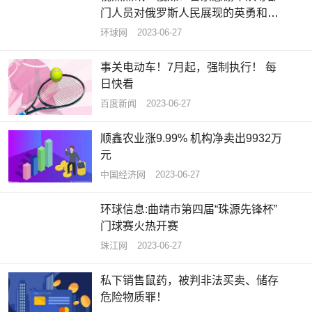
门人员对俄罗斯人民展现的英勇和忠
诚
环球网
2023-06-27
事关电动车！7月起，强制执行！ 每
日快看
百度新闻
2023-06-27
顺鑫农业涨9.99% 机构净卖出9932万
元
中国经济网
2023-06-27
环球信息:曲靖市第四届“珠源先锋杯”
门球赛火热开赛
珠江网
2023-06-27
私下销售鼠药，被判非法买卖、储存
危险物质罪！