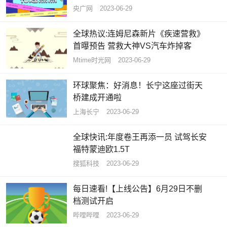
央广网
2023-06-29
全球热议:连姆尼森新片《疾速营救》
首曝预告 营救大神VS汽车炸掉客
Mtime时光网
2023-06-29
环球聚焦：好消息！长宁这座过街天
桥建成开通啦
上海长宁
2023-06-29
全球快讯:年度卷王再添一员 试驾长安
福特蒙迪欧1.5T
搜狐科技
2023-06-29
每日速看!【上线公告】6月29日不删
档测试开启
哔哩哔哩
2023-06-29