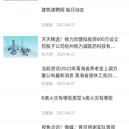
建筑速聘网 每日动态
互联网
2023-06-27
天天精选！核力欣健拟投资600万设立
控股子公司杭州核力诚医药科技有限
公司 持股85.71%
挖贝网
2023-06-27
当前资讯!2023年青海省养老金上调方
案公布最新消息 青海省退休工资2023
计算公式
社保网
2023-06-27
B类火灾有哪些类型 b类火灾有哪些
互联网
2023-06-27
视焦点讯！俄媒：普京感谢军队等部