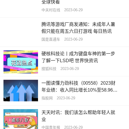
全球快看
中关村在线
2023-06-29
腾讯等游戏厂商发通知：未成年人暑
假只能在周五六日打游戏 每日热讯
国是直通车
2023-06-29
硬核科技论丨成为键盘车神的第一步
了解一下LSD吧 世界快资讯
搜狐科技
2023-06-29
一图读懂力劲科技（00558）2023财
年业绩：收入同比增长10%至58.96亿
港元
指股网
2023-06-29
天天时讯：我们该怎么帮助年轻人就
业
中国青年报
2023-06-29