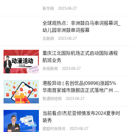
新华网
2023-06-27
全球观热点：非洲鼓白马串词报幕词_
幼儿园非洲鼓串词报幕
互联网
2023-06-27
重庆江北国际机场正式启动国际通程
航班业务
央视新闻
2023-06-27
港股异动 | 名创优品(09896)涨超5%
华南首家城市旗舰店正式落地广州 开
业当天销售额超13万元
智通财经网
2023-06-27
当前看点!杰尼亚倾情发布2024夏季时
装秀
搜狐时尚快讯
2023-06-27