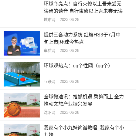
环球今亮点！自行束修以上吾未尝无
诲焉的读音 自行束修以上吾未尝无诲
城市网
2023-06-28
提供三套动力系统 红旗HS3于7月中
旬上市|环球今热点
车质网
2023-06-28
环球观热点：qq个性网（qq个）
互联网
2023-06-28
全球微速讯：抢抓机遇 乘势而上 全力
推动文旅产业振兴发展
沈阳网
2023-06-28
我家有个小九妹简谱教唱_我家有个小
九妹