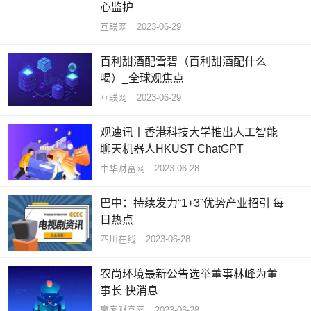
心监护
互联网
2023-06-29
百利甜酒配雪碧（百利甜酒配什么
喝）_全球观焦点
互联网
2023-06-29
观速讯丨香港科技大学推出人工智能
聊天机器人HKUST ChatGPT
中华财富网
2023-06-28
巴中：持续发力“1+3”优势产业招引 每
日热点
四川在线
2023-06-28
农尚环境最新公告选举董事林峰为董
事长 快消息
赢家财富网
2023-06-28