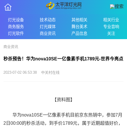
灯光设备
技术动态
其他相关
相关行业
商务服务
灯光媒体
舞台美术
专业音响
灯光软件
商业资讯
产品信息
关注
商业资讯
秒杀预告！华为nova10SE一亿像素手机1789元-世界今亮点
2023-07-02 06:53:38
中关村在线
【资料图】
华为nova10SE一亿像素手机目前京东热销中，参加7月
2日00:00的秒杀活动，到手价1789元，属于近期超值好价，