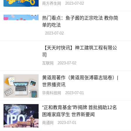
南方养生网
2023-07-02
热门看点：鱼子酱的正宗吃法 教你简
单的吃法
2023-07-02
【天天时快讯】神工建筑工程有限公
司
互联网
2023-07-02
黄道周著作（黄道周张溥墓志铭卷）|
世界播资讯
华南科技网
2023-07-01
“正和教育基金”昨揭牌 首批捐助12名
困难家庭学生 世界新要闻
南通网
2023-07-01