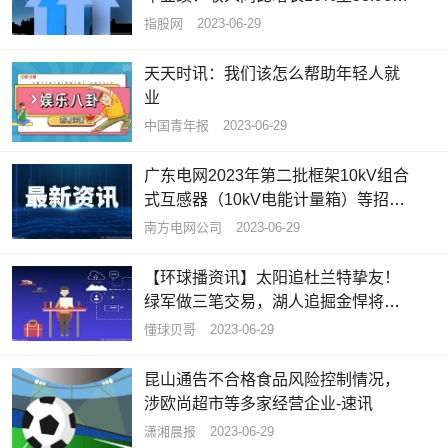
港元
指股网
2023-06-29
天天时讯：我们该怎么帮助年轻人就
业
中国青年报
2023-06-29
广东电网2023年第二批框架10kV组合
式互感器（10kV电能计量箱）等招标
公告
南方电网公司
2023-06-29
【环球播资讯】太阳追杜兰特挚友！
绿军做三笔交易，湖人追掘金悍将，6
队追西卡
懂球贝哥
2023-06-29
昆山通告不合格食品风险控制情况，
涉欧尚超市等多家经营企业-速讯
潇湘晨报
2023-06-29