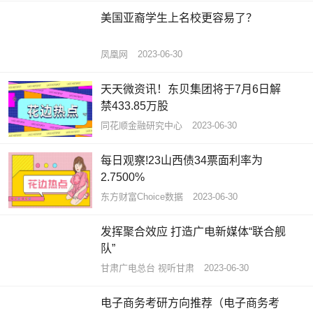
美国亚裔学生上名校更容易了？
凤凰网
2023-06-30
天天微资讯！东贝集团将于7月6日解
禁433.85万股
同花顺金融研究中心
2023-06-30
每日观察!23山西债34票面利率为
2.7500%
东方财富Choice数据
2023-06-30
发挥聚合效应 打造广电新媒体“联合舰
队”
甘肃广电总台 视听甘肃
2023-06-30
电子商务考研方向推荐（电子商务考