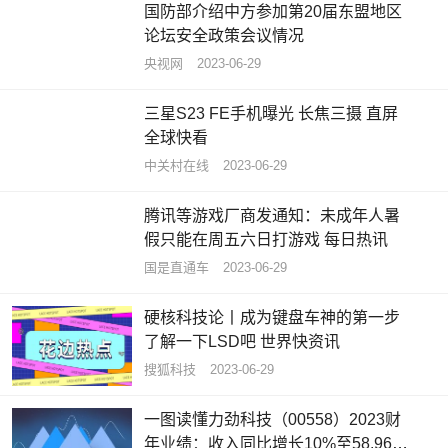
国防部介绍中方参加第20届东盟地区
论坛安全政策会议情况
央视网
2023-06-29
三星S23 FE手机曝光 长焦三摄 直屏
全球快看
中关村在线
2023-06-29
腾讯等游戏厂商发通知：未成年人暑
假只能在周五六日打游戏 每日热讯
国是直通车
2023-06-29
硬核科技论丨成为键盘车神的第一步
了解一下LSD吧 世界快资讯
搜狐科技
2023-06-29
一图读懂力劲科技（00558）2023财
年业绩：收入同比增长10%至58.96亿