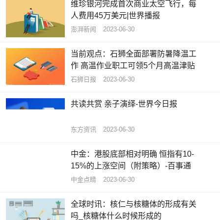
维珍银河完成首次商业太空飞行，每
人费用45万美元|世界播报
澎湃新闻
2023-06-30
当前观点：石狮全面部署防暑降温工
作 高温作业职工可领5个月高温津贴
石狮日报
2023-06-30
共读共赏 亲子演绎-世界今日报
东方资讯
2023-06-30
中金：港股底部相对明确 恒指有10-
15%的上涨空间（附策略）-百事通
中金点睛
2023-06-30
全球时讯：核仁与核糖体的形成有关
吗_核糖体什么时候形成的