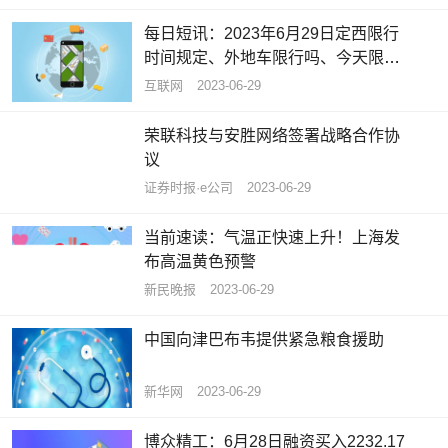
每日短讯：2023年6月29日定西限行
时间规定、外地车限行吗、今天限行
尾号限行限号最新规定时间查询
互联网
2023-06-29
荣联科技与安胜网络签署战略合作协
议
证券时报·e公司
2023-06-29
当前速读：气温正快速上升！上海发
布高温黄色预警
新民晚报
2023-06-29
中国向津巴布韦提供紧急粮食援助
新华网
2023-06-29
博众精工：6月28日融资买入2232.17