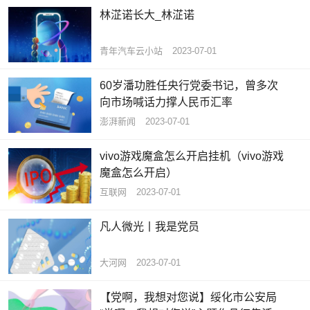
林淽诺长大_林淽诺
青年汽车云小站
2023-07-01
60岁潘功胜任央行党委书记，曾多次
向市场喊话力撑人民币汇率
澎湃新闻
2023-07-01
vivo游戏魔盒怎么开启挂机（vivo游戏
魔盒怎么开启）
互联网
2023-07-01
凡人微光丨我是党员
大河网
2023-07-01
【党啊，我想对您说】绥化市公安局