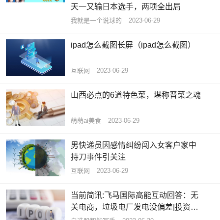
天一又输日本选手，两项全出局
我就是一个说球的
2023-06-29
ipad怎么截图长屏（ipad怎么截图）
互联网
2023-06-29
山西必点的6道特色菜，堪称晋菜之魂
萌萌ai美食
2023-06-29
男快递员因感情纠纷闯入女客户家中
持刀事件引关注
互联网
2023-06-29
当前简讯:飞马国际高能互动回答：无
关电商，垃圾电厂发电没偏差|投资者
问答精选