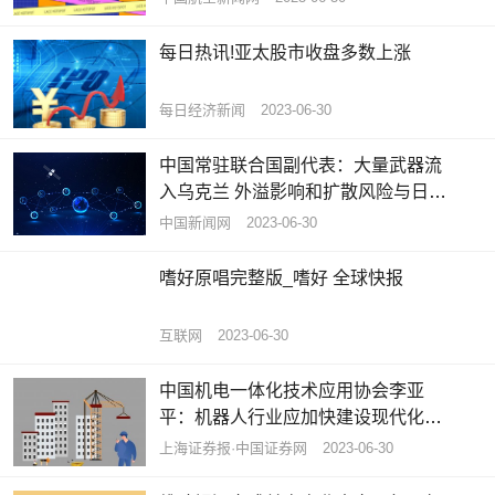
每日热讯!亚太股市收盘多数上涨
每日经济新闻
2023-06-30
中国常驻联合国副代表：大量武器流
入乌克兰 外溢影响和扩散风险与日俱
增 世界热议
中国新闻网
2023-06-30
嗜好原唱完整版_嗜好 全球快报
互联网
2023-06-30
中国机电一体化技术应用协会李亚
平：机器人行业应加快建设现代化产
业体系
上海证券报·中国证券网
2023-06-30