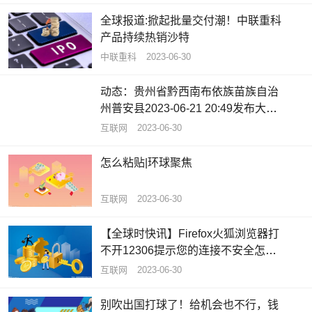
全球报道:掀起批量交付潮！中联重科
产品持续热销沙特
中联重科
2023-06-30
动态：贵州省黔西南布依族苗族自治
州普安县2023-06-21 20:49发布大雾
黄色预警
互联网
2023-06-30
怎么粘贴|环球聚焦
互联网
2023-06-30
【全球时快讯】Firefox火狐浏览器打
不开12306提示您的连接不安全怎么
办
互联网
2023-06-30
别吹出国打球了！给机会也不行，钱