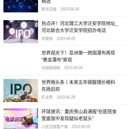
精选
新华日报
2023-06-28
热点评！河北理工大学迁安学院地址_
河北联合大学迁安学院招办电话
互联网
2023-06-28
世界观天下！亚洲第一跨国瀑布再现
“黄金瀑布”景观
中国新闻网
2023-06-28
世界微头条丨未来五年碳酸锂价格料
先扬后抑
矿业界
2023-06-28
环球速讯：重庆秀山县通报“在医院食
堂盒饭中发现疑似老鼠头”
人民日报客户端
2023-06-28