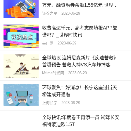
万元，融资融券余额1.55亿元 世界播
报
证券之星
2023-06-29
收费高达千元，高考志愿填报APP靠
谱吗？_世界时快讯
央广网
2023-06-29
全球热议:连姆尼森新片《疾速营救》
首曝预告 营救大神VS汽车炸掉客
Mtime时光网
2023-06-29
环球聚焦：好消息！长宁这座过街天
桥建成开通啦
上海长宁
2023-06-29
全球快讯:年度卷王再添一员 试驾长安
福特蒙迪欧1.5T