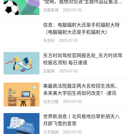
“党啊，我想对您说”主题作品征集活动
获奖名单揭晓-今日视点
百度新闻
2023-07-01
信息：电脑辐射大还是手机辐射大呀
（电脑辐射大还是手机辐射大）
车百科
2023-07-01
东方时尚驾校官网报名处_东方时尚驾
校报名须知 每日速递
互联网
2023-07-01
美最高法院裁定两大名校招生违宪，
未来美大学招生将如何改变？-速讯
北京日报
2023-07-01
世界新消息丨北风卷地白草折胡天八
月即飞雪的意思
元宇宙网
2023-07-01