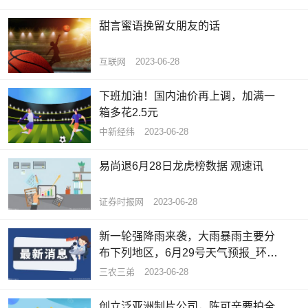
甜言蜜语挽留女朋友的话
互联网
2023-06-28
下班加油！国内油价再上调，加满一
箱多花2.5元
中新经纬
2023-06-28
易尚退6月28日龙虎榜数据 观速讯
证券时报网
2023-06-28
新一轮强降雨来袭，大雨暴雨主要分
布下列地区，6月29号天气预报_环球
聚焦
三农三弟
2023-06-28
创立泛亚洲制片公司，陈可辛要拍全