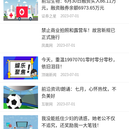
前沿生物：6月30日融资买入86.11万
元，融资融券余额6973.65万元
证券之星
2023-07-01
禁止商业拍照和露营车！故宫新规已
正式施行
凤凰网
2023-07-01
今天，重温19970701零时零分零秒，
依旧泪目！
顶端新闻
2023-07-01
前沿资讯!朗诵：七月，心怀热忱，不
负美好
互联网
2023-07-01
我没能抵住少妇的诱惑，她老公不仅
不追究，还奖励我一大笔钱！