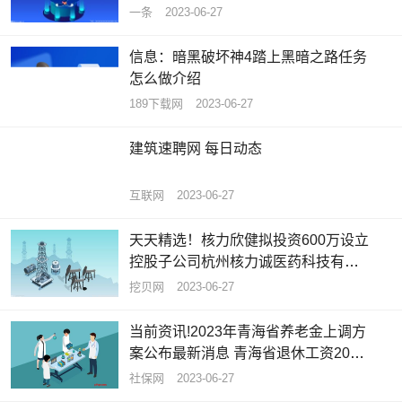
一条
2023-06-27
信息：暗黑破坏神4踏上黑暗之路任务
怎么做介绍
189下载网
2023-06-27
建筑速聘网 每日动态
互联网
2023-06-27
天天精选！核力欣健拟投资600万设立
控股子公司杭州核力诚医药科技有限
公司 持股85.71%
挖贝网
2023-06-27
当前资讯!2023年青海省养老金上调方
案公布最新消息 青海省退休工资2023
计算公式
社保网
2023-06-27