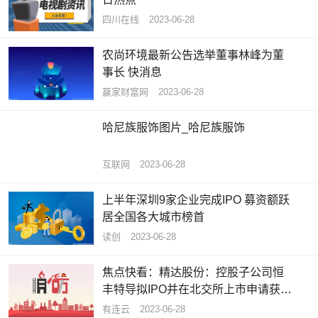
四川在线
2023-06-28
农尚环境最新公告选举董事林峰为董
事长 快消息
赢家财富网
2023-06-28
哈尼族服饰图片_哈尼族服饰
互联网
2023-06-28
上半年深圳9家企业完成IPO 募资额跃
居全国各大城市榜首
读创
2023-06-28
焦点快看：精达股份：控股子公司恒
丰特导拟IPO并在北交所上市申请获得
受理
有连云
2023-06-28