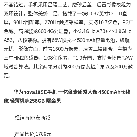
不容错过。手机采用星曜工艺，磨砂后盖，后置影像模组为
双环设计，整体美感十足。搭载了一块6.687英寸OLED直
屏，90Hz刷新率，270Hz触控采样率。支持10.7亿色，P3广
色域。高通骁龙660 4G处理器，4×2.4GHz A73+ 4×1.9GHz
A53，八核架构。拥有66W快充+4500mAh容量电池，续航
无忧。影像方面，前置1600万像素，后置三摄组合，主摄为
三星HM2传感器，1.08亿像素，F1.9光圈，支持全场景RAW
域融合算法。其余两颗分别为800万像素超广角以及200万微
距。
华为nova10SE手机 一亿像素质感人像 4500mAh长续
航 轻薄机身256GB 曜金黑
[经销商]
京东商城
[产品售价]
1789元