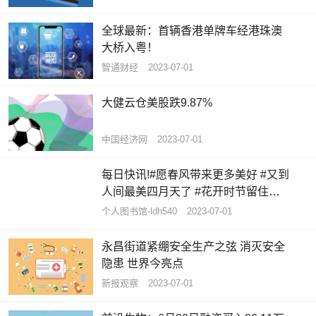
全球最新：首辆香港单牌车经港珠澳
大桥入粤！
智通财经
2023-07-01
大健云仓美股跌9.87%
中国经济网
2023-07-01
每日快讯!#愿春风带来更多美好 #又到
人间最美四月天了 #花开时节留住美
好 #春暖花...
个人图书馆-ldh540
2023-07-01
永昌街道紧绷安全生产之弦 消灭安全
隐患 世界今亮点
新报观察
2023-07-01