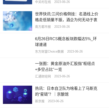
中关村在线
2023-06-26
世界快讯:三问价格倒挂：名酒线上价
格走低销量不振，酒企为何无动于衷
南方都市报
2023-06-26
6月26日RCS概念板块跌幅达5%_环
球速递
东方财富Choice数据
2023-06-26
一张图：黄金原油外汇股指"枢纽点
+多空占比"一览
汇通财经网
2023-06-26
热讯：日本自卫队为啥看上了马斯克
的“星链”？｜京酿馆
新京报
2023-06-26