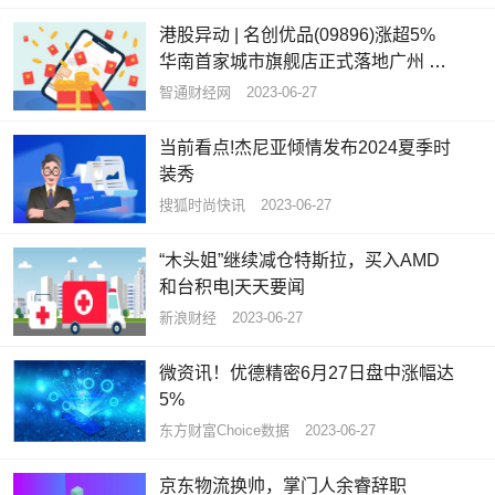
港股异动 | 名创优品(09896)涨超5%
华南首家城市旗舰店正式落地广州 开
业当天销售额超13万元
智通财经网
2023-06-27
当前看点!杰尼亚倾情发布2024夏季时
装秀
搜狐时尚快讯
2023-06-27
“木头姐”继续减仓特斯拉，买入AMD
和台积电|天天要闻
新浪财经
2023-06-27
微资讯！优德精密6月27日盘中涨幅达
5%
东方财富Choice数据
2023-06-27
京东物流换帅，掌门人余睿辞职