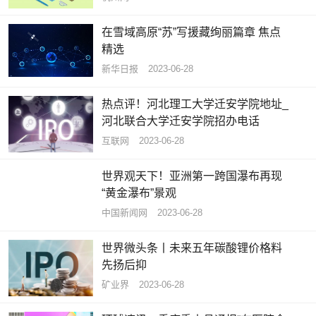
在雪域高原“苏”写援藏绚丽篇章 焦点
精选
新华日报
2023-06-28
热点评！河北理工大学迁安学院地址_
河北联合大学迁安学院招办电话
互联网
2023-06-28
世界观天下！亚洲第一跨国瀑布再现
“黄金瀑布”景观
中国新闻网
2023-06-28
世界微头条丨未来五年碳酸锂价格料
先扬后抑
矿业界
2023-06-28