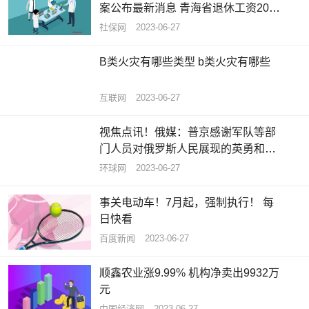
案公布最新消息 青海省退休工资2023
计算公式
社保网
2023-06-27
B类火灾有哪些类型 b类火灾有哪些
互联网
2023-06-27
视焦点讯！俄媒：普京感谢军队等部
门人员对俄罗斯人民展现的英勇和忠
诚
环球网
2023-06-27
事关电动车！7月起，强制执行！ 每
日快看
百度新闻
2023-06-27
顺鑫农业涨9.99% 机构净卖出9932万
元
中国经济网
2023-06-27