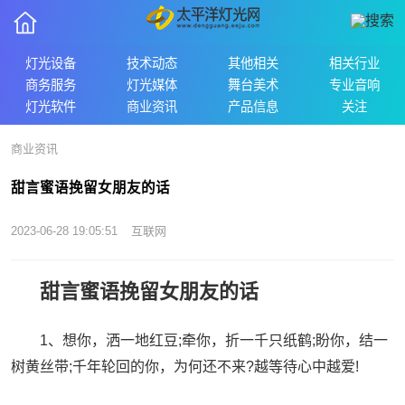
灯光设备
技术动态
其他相关
相关行业
商务服务
灯光媒体
舞台美术
专业音响
灯光软件
商业资讯
产品信息
关注
商业资讯
甜言蜜语挽留女朋友的话
2023-06-28 19:05:51
互联网
甜言蜜语挽留女朋友的话
1、想你，洒一地红豆;牵你，折一千只纸鹤;盼你，结一
树黄丝带;千年轮回的你，为何还不来?越等待心中越爱!