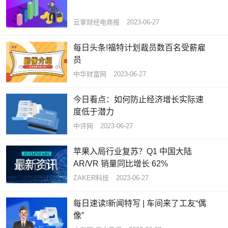
云掌财经电商报
2023-06-27
每日头条!福特计划裁员数百名受薪雇
员
中华财富网
2023-06-27
今日看点：如何防止经济增长实际速
度低于潜力
中评网
2023-06-27
苹果入局行业复苏？Q1 中国大陆
AR/VR 销量同比增长 62%
ZAKER科技
2023-06-27
每日速读!新闻特写 | 车间来了工友“偶
像”