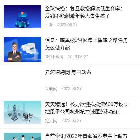
全球快播：复旦教授解读低生育率：
发钱不能刺激年轻人去生孩子
一条
2023-06-27
信息：暗黑破坏神4踏上黑暗之路任务
怎么做介绍
189下载网
2023-06-27
建筑速聘网 每日动态
互联网
2023-06-27
天天精选！核力欣健拟投资600万设立
控股子公司杭州核力诚医药科技有限
公司 持股85.71%
挖贝网
2023-06-27
当前资讯!2023年青海省养老金上调方