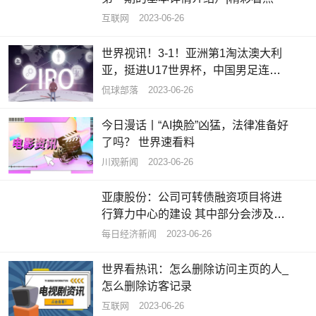
互联网
2023-06-26
世界视讯！3-1！亚洲第1淘汰澳大利
亚，挺进U17世界杯，中国男足连续8
届缺席
侃球部落
2023-06-26
今日漫话丨“AI换脸”凶猛，法律准备好
了吗？ 世界速看料
川观新闻
2023-06-26
亚康股份：公司可转债融资项目将进
行算力中心的建设 其中部分会涉及租
售算力
每日经济新闻
2023-06-26
世界看热讯：怎么删除访问主页的人_
怎么删除访客记录
互联网
2023-06-26