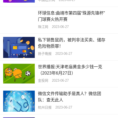
环球信息:曲靖市第四届“珠源先锋杯”
门球赛火热开赛
珠江网
2023-06-27
私下销售鼠药，被判非法买卖、储存
危险物质罪！
扬子晚报
2023-06-27
世界播报:天津老庙黄金多少钱一克
（2023年6月27日）
金投网
2023-06-27
微信文件传输助手是真人？微信团
队：查无此人
杭州日报
2023-06-27