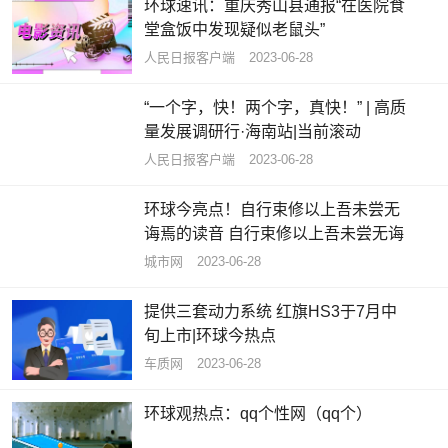
环球速讯：重庆秀山县通报“在医院食
堂盒饭中发现疑似老鼠头”
人民日报客户端
2023-06-28
“一个字，快！两个字，真快！” | 高质
量发展调研行·海南站|当前滚动
​人民日报客户端
2023-06-28
环球今亮点！自行束修以上吾未尝无
诲焉的读音 自行束修以上吾未尝无诲
城市网
2023-06-28
提供三套动力系统 红旗HS3于7月中
旬上市|环球今热点
车质网
2023-06-28
环球观热点：qq个性网（qq个）