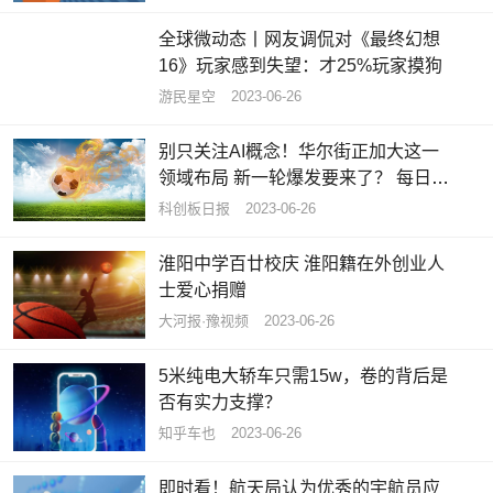
全球微动态丨网友调侃对《最终幻想
16》玩家感到失望：才25%玩家摸狗
游民星空
2023-06-26
别只关注AI概念！华尔街正加大这一
领域布局 新一轮爆发要来了？ 每日热
点
科创板日报
2023-06-26
淮阳中学百廿校庆 淮阳籍在外创业人
士爱心捐赠
大河报·豫视频
2023-06-26
5米纯电大轿车只需15w，卷的背后是
否有实力支撑？
知乎车也
2023-06-26
即时看！航天局认为优秀的宇航员应