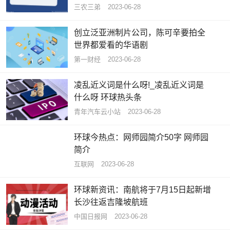
聚焦
三农三弟
2023-06-28
创立泛亚洲制片公司，陈可辛要拍全
世界都爱看的华语剧
第一财经
2023-06-28
凌乱近义词是什么呀!_凌乱近义词是
什么呀 环球热头条
青年汽车云小站
2023-06-28
环球今热点：网师园简介50字 网师园
简介
互联网
2023-06-28
环球新资讯：南航将于7月15日起新增
长沙往返吉隆坡航班
中国日报网
2023-06-28