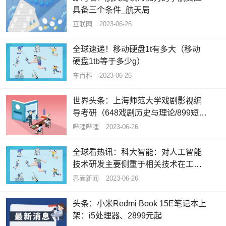
具备三个条件_航天局
互联网
2023-06-26
全球速递！移动硬盘1t有多大（移动
硬盘1tb等于多少g）
车百科
2023-06-26
世界头条：上海师范大学戏剧影视编
导考研（648戏剧历史与理论/899短片
剧本创作）经验分享
哔哩哔哩
2023-06-26
全球看热讯：科大智能：对人工智能
技术研发主要侧重于相关技术在工业
领域内的应用
界面新闻
2023-06-26
头条：小米Redmi Book 15E笔记本上
架：i5处理器、2899元起