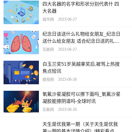
四大名器的名字和形状分别代表什 四
大名器
城市网
2023-06-27
纪念日该送什么礼物给女朋友_纪念日
送什么给女朋友 适合纪念日送的礼物
推荐
互联网
2023-06-27
白玉兰奖51岁吴越拿奖后,被骂上热搜
焦点短讯
搜视网
2023-06-26
氧氟沙星凝胶可以擦下面吗_氧氟沙星
凝胶能擦阴道吗-全球时讯
互联网
2023-06-26
天生是优我第一期（关于天生是优我
第一期的基本详情介绍）|精彩看点