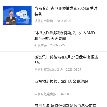
当前看点!杰尼亚倾情发布2024夏季时
装秀
搜狐时尚快讯
2023-06-27
“木头姐”继续减仓特斯拉，买入AMD
和台积电|天天要闻
新浪财经
2023-06-27
微资讯！优德精密6月27日盘中涨幅达
5%
东方财富Choice数据
2023-06-27
京东物流换帅，掌门人余睿辞职
云掌财经电商报
2023-06-27
每日头条!福特计划裁员数百名受薪雇