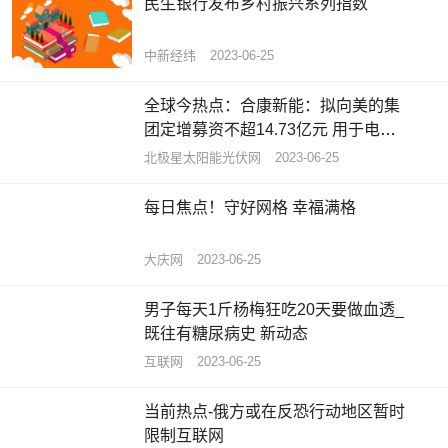
民生银行发布乡村振兴系列指数
中新经纬
2023-06-25
全球今热点：合康新能：拟向美的集
团定增募资不超14.73亿元 用于电气
设备、光伏等项目建设
北极星太阳能光伏网
2023-06-25
每日焦点！守好网格 幸福满格
大庆网
2023-06-25
男子每天1斤杨梅狂吃20天要做血透_
既往有糖尿病史 新动态
互联网
2023-06-25
当前热点-俄方或在反恐行动地区暂时
限制互联网