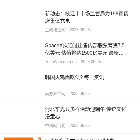
新动态：枝江市市场监管局为198家药
店集体充电
三峡枝江网
2023-06-25
SpaceX拟通过出售内部股票筹资7.5
亿美元 估值将达1500亿美元 最新快
讯
TechWeb.com.cn
2023-06-25
韩国火鸡面吃法? 每日资讯
南方养生网
2023-06-25
河北东光县多样活动迎端午 传统文化
浸童心
中新网河北
2023-06-25