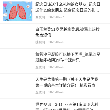
纪念日该送什么礼物给女朋友_纪念日
送什么给女朋友 适合纪念日送的礼物
推荐
互联网
2023-06-27
白玉兰奖51岁吴越拿奖后,被骂上热搜
焦点短讯
搜视网
2023-06-26
氧氟沙星凝胶可以擦下面吗_氧氟沙星
凝胶能擦阴道吗-全球时讯
互联网
2023-06-26
天生是优我第一期（关于天生是优我
第一期的基本详情介绍）|精彩看点
互联网
2023-06-26
世界视讯！3-1！亚洲第1淘汰澳大利