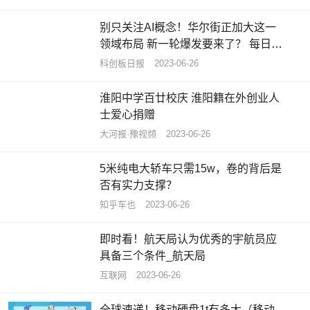
别只关注AI概念！华尔街正加大这一
领域布局 新一轮爆发要来了？ 每日热
点
科创板日报
2023-06-26
淮阳中学百廿校庆 淮阳籍在外创业人
士爱心捐赠
大河报·豫视频
2023-06-26
5米纯电大轿车只需15w，卷的背后是
否有实力支撑？
知乎车也
2023-06-26
即时看！航天局认为优秀的宇航员应
具备三个条件_航天局
互联网
2023-06-26
全球速递！移动硬盘1t有多大（移动