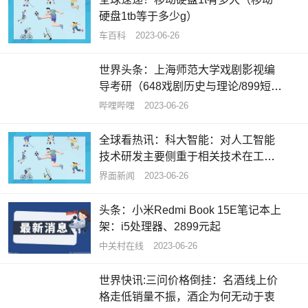
硬盘1tb等于多少g）
车百科
2023-06-26
世界头条：上海师范大学戏剧影视编
导考研（648戏剧历史与理论/899短片
剧本创作）经验分享
哔哩哔哩
2023-06-26
全球看热讯：科大智能：对人工智能
技术研发主要侧重于相关技术在工业
领域内的应用
界面新闻
2023-06-26
头条：小米Redmi Book 15E笔记本上
架：i5处理器、2899元起
中关村在线
2023-06-26
世界快讯:三问价格倒挂：名酒线上价
格走低销量不振，酒企为何无动于衷