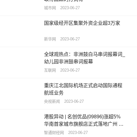
城市网
2023-06-27
国家级经开区集聚外资企业超3万家
新华网
2023-06-27
全球观热点：非洲鼓白马串词报幕词_
幼儿园非洲鼓串词报幕
互联网
2023-06-27
重庆江北国际机场正式启动国际通程
航班业务
央视新闻
2023-06-27
港股异动 | 名创优品(09896)涨超5%
华南首家城市旗舰店正式落地广州 开
业当天销售额超13万元
智通财经网
2023-06-27