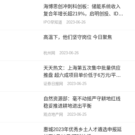
海博思创冲刺科创板：储能系统收入
复合年增长超219%，启明创投、IDG
为股东 每日速讯
IPO早知道
2023-06-26
高温下，他们坚守岗位 今日聚焦
杭州网
2023-06-26
天天热文：上海第五次集中批量供应
推盘 超六成项目单价低于6万元/平方
米
证券日报网
2023-06-25
自然资源部：毫不动摇严守耕地红线
稳妥推进耕地进出平衡
观点地产网
2023-06-25
惠城2023年优秀乡土人才遴选申报延