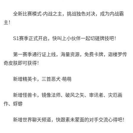
全新比赛模式-内战之主，挑战独色对决，成为内战霸
主！
S1赛季正式开启，快叫上小伙伴一起切磋牌技吧！
第一赛季通行证上线，海量资源，免费卡牌，迦楼罗传
奇皮肤即可获得！
新增精英卡，三首恶犬·萌萌
新增怪兽卡，镜像法师、破风之矢、审讯者、灾厄画
作、蜉蝣
新增世界聊天频道，快跟素未蒙面的对手交流心得吧！