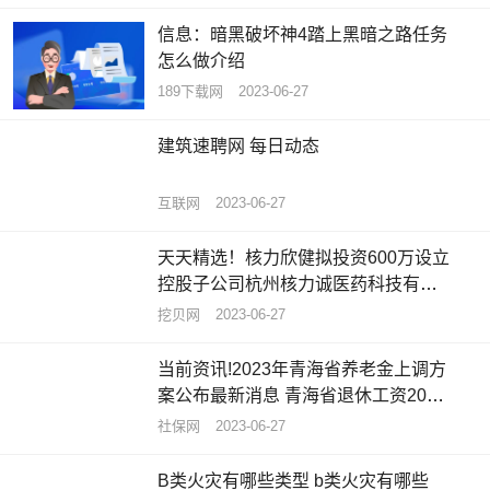
信息：暗黑破坏神4踏上黑暗之路任务
怎么做介绍
189下载网
2023-06-27
建筑速聘网 每日动态
互联网
2023-06-27
天天精选！核力欣健拟投资600万设立
控股子公司杭州核力诚医药科技有限
公司 持股85.71%
挖贝网
2023-06-27
当前资讯!2023年青海省养老金上调方
案公布最新消息 青海省退休工资2023
计算公式
社保网
2023-06-27
B类火灾有哪些类型 b类火灾有哪些