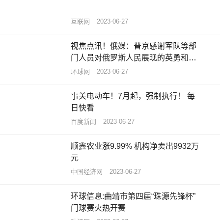
互联网
2023-06-27
视焦点讯！俄媒：普京感谢军队等部
门人员对俄罗斯人民展现的英勇和忠
诚
环球网
2023-06-27
事关电动车！7月起，强制执行！ 每
日快看
百度新闻
2023-06-27
顺鑫农业涨9.99% 机构净卖出9932万
元
中国经济网
2023-06-27
环球信息:曲靖市第四届“珠源先锋杯”
门球赛火热开赛