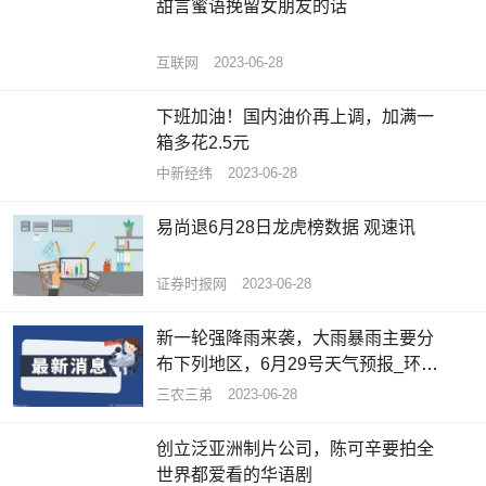
甜言蜜语挽留女朋友的话
互联网
2023-06-28
下班加油！国内油价再上调，加满一
箱多花2.5元
中新经纬
2023-06-28
易尚退6月28日龙虎榜数据 观速讯
证券时报网
2023-06-28
新一轮强降雨来袭，大雨暴雨主要分
布下列地区，6月29号天气预报_环球
聚焦
三农三弟
2023-06-28
创立泛亚洲制片公司，陈可辛要拍全
世界都爱看的华语剧