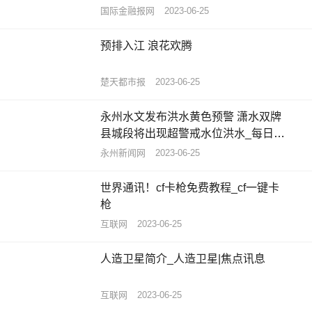
国际金融报网
2023-06-25
预排入江 浪花欢腾
楚天都市报
2023-06-25
永州水文发布洪水黄色预警 潇水双牌
县城段将出现超警戒水位洪水_每日播
报
永州新闻网
2023-06-25
世界通讯！cf卡枪免费教程_cf一键卡
枪
互联网
2023-06-25
人造卫星简介_人造卫星|焦点讯息
互联网
2023-06-25