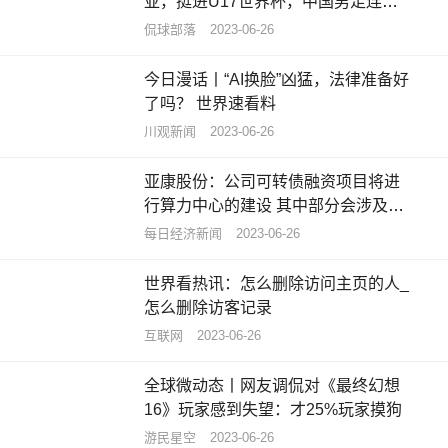
亚，挺进U17世界杯，中国男足连续8
届缺席
侃球部落
2023-06-26
今日漫话丨“AI换脸”凶猛，法律准备好
了吗？ 世界速看料
川观新闻
2023-06-26
亚康股份：公司可转债融资项目将进
行算力中心的建设 其中部分会涉及租
售算力
每日经济新闻
2023-06-26
世界看热讯：怎么删除访问主页的人_
怎么删除访客记录
互联网
2023-06-26
全球微动态丨网友调侃对《最终幻想
16》玩家感到失望：才25%玩家摸狗
游民星空
2023-06-26