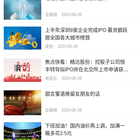
互联网
2023-06-28
上半年深圳9家企业完成IPO 募资额跃
居全国各大城市榜首
读创
2023-06-28
焦点快看：精达股份：控股子公司恒
丰特导拟IPO并在北交所上市申请获得
受理
有连云
2023-06-28
甜言蜜语挽留女朋友的话
互联网
2023-06-28
下班加油！国内油价再上调，加满一
箱多花2.5元