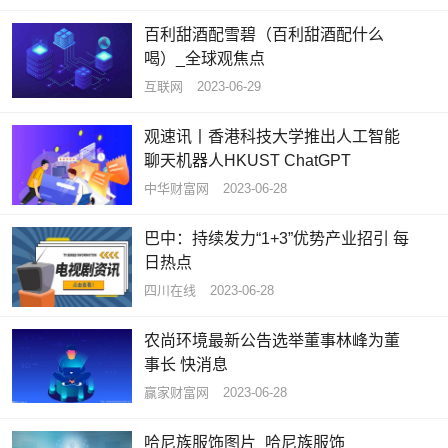
百利甜酒配雪碧（百利甜酒配什么
喝）_全球观焦点
互联网
2023-06-29
观速讯丨香港科技大学推出人工智能
聊天机器人HKUST ChatGPT
中华财富网
2023-06-28
巴中：持续发力“1+3”优势产业招引 每
日热点
四川在线
2023-06-28
农尚环境最新公告选举董事林峰为董
事长 快消息
赢家财富网
2023-06-28
哈尼族服饰图片_哈尼族服饰