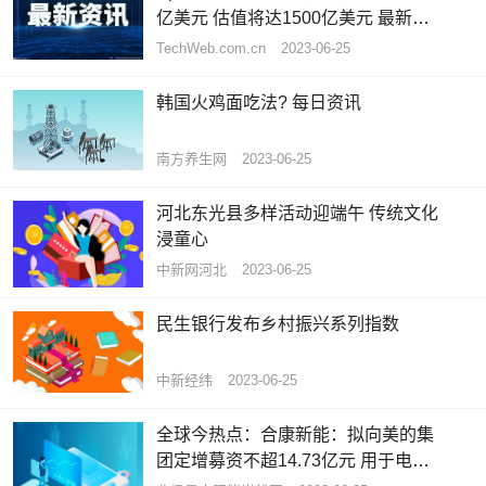
亿美元 估值将达1500亿美元 最新快
讯
TechWeb.com.cn
2023-06-25
韩国火鸡面吃法? 每日资讯
南方养生网
2023-06-25
河北东光县多样活动迎端午 传统文化
浸童心
中新网河北
2023-06-25
民生银行发布乡村振兴系列指数
中新经纬
2023-06-25
全球今热点：合康新能：拟向美的集
团定增募资不超14.73亿元 用于电气