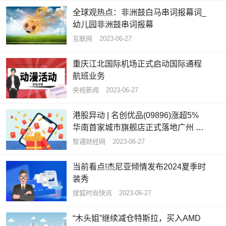
全球观热点：非洲鼓白马串词报幕词_
幼儿园非洲鼓串词报幕
互联网
2023-06-27
重庆江北国际机场正式启动国际通程
航班业务
央视新闻
2023-06-27
港股异动 | 名创优品(09896)涨超5%
华南首家城市旗舰店正式落地广州 开
业当天销售额超13万元
智通财经网
2023-06-27
当前看点!杰尼亚倾情发布2024夏季时
装秀
搜狐时尚快讯
2023-06-27
“木头姐”继续减仓特斯拉，买入AMD