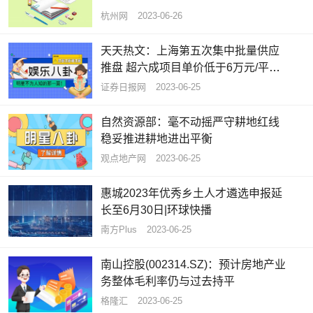
杭州网
2023-06-26
天天热文：上海第五次集中批量供应
推盘 超六成项目单价低于6万元/平方
米
证券日报网
2023-06-25
自然资源部：毫不动摇严守耕地红线
稳妥推进耕地进出平衡
观点地产网
2023-06-25
惠城2023年优秀乡土人才遴选申报延
长至6月30日|环球快播
南方Plus
2023-06-25
南山控股(002314.SZ)：预计房地产业
务整体毛利率仍与过去持平
格隆汇
2023-06-25