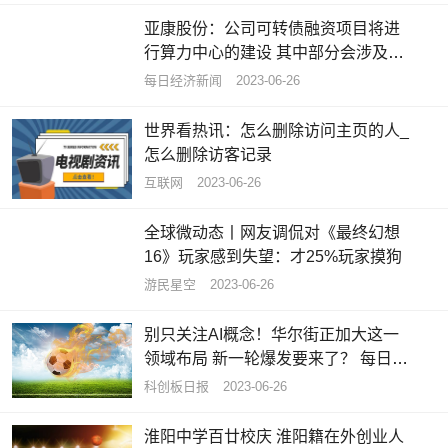
亚康股份：公司可转债融资项目将进
行算力中心的建设 其中部分会涉及租
售算力
每日经济新闻
2023-06-26
世界看热讯：怎么删除访问主页的人_
怎么删除访客记录
互联网
2023-06-26
全球微动态丨网友调侃对《最终幻想
16》玩家感到失望：才25%玩家摸狗
游民星空
2023-06-26
别只关注AI概念！华尔街正加大这一
领域布局 新一轮爆发要来了？ 每日热
点
科创板日报
2023-06-26
淮阳中学百廿校庆 淮阳籍在外创业人