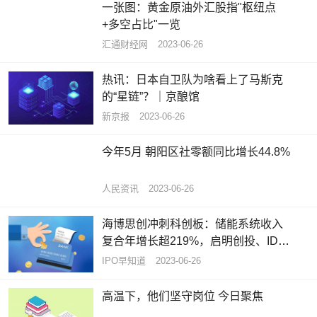
一张图：黄金原油外汇股指"枢纽点
+多空占比"一览
汇通财经网
2023-06-26
热讯：日本自卫队为啥看上了马斯克
的“星链”？｜京酿馆
新京报
2023-06-26
今年5月 朝阳区社零额同比增长44.8%
人民资讯
2023-06-26
海博思创冲刺科创板：储能系统收入
复合年增长超219%，启明创投、IDG
为股东 每日速讯
IPO早知道
2023-06-26
高温下，他们坚守岗位 今日聚焦