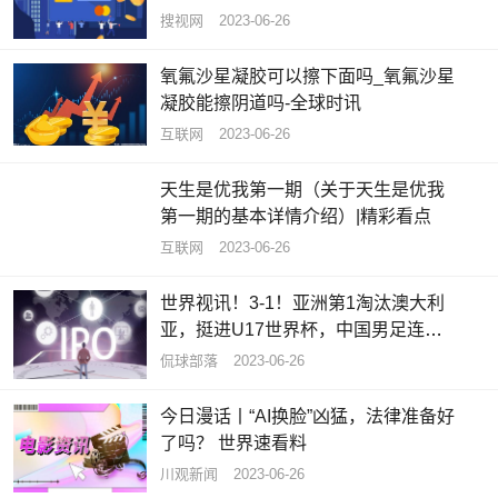
搜视网
2023-06-26
氧氟沙星凝胶可以擦下面吗_氧氟沙星
凝胶能擦阴道吗-全球时讯
互联网
2023-06-26
天生是优我第一期（关于天生是优我
第一期的基本详情介绍）|精彩看点
互联网
2023-06-26
世界视讯！3-1！亚洲第1淘汰澳大利
亚，挺进U17世界杯，中国男足连续8
届缺席
侃球部落
2023-06-26
今日漫话丨“AI换脸”凶猛，法律准备好
了吗？ 世界速看料
川观新闻
2023-06-26