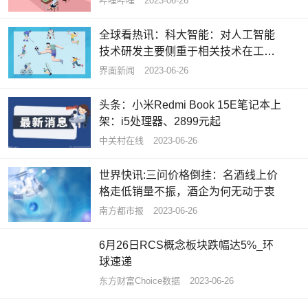
哔哩哔哩
2023-06-26
全球看热讯：科大智能：对人工智能
技术研发主要侧重于相关技术在工业
领域内的应用
界面新闻
2023-06-26
头条：小米Redmi Book 15E笔记本上
架：i5处理器、2899元起
中关村在线
2023-06-26
世界快讯:三问价格倒挂：名酒线上价
格走低销量不振，酒企为何无动于衷
南方都市报
2023-06-26
6月26日RCS概念板块跌幅达5%_环
球速递
东方财富Choice数据
2023-06-26