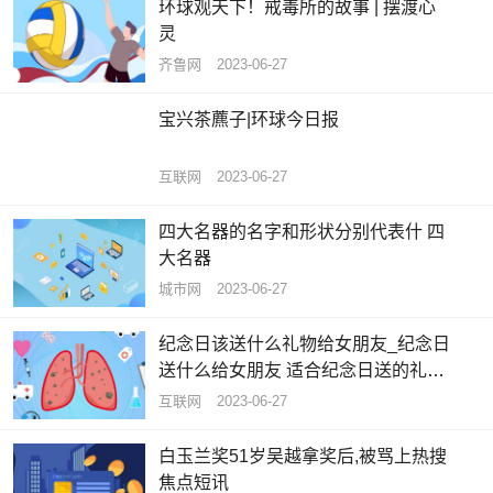
环球观天下！戒毒所的故事 | 摆渡心
灵
齐鲁网
2023-06-27
宝兴茶藨子|环球今日报
互联网
2023-06-27
四大名器的名字和形状分别代表什 四
大名器
城市网
2023-06-27
纪念日该送什么礼物给女朋友_纪念日
送什么给女朋友 适合纪念日送的礼物
推荐
互联网
2023-06-27
白玉兰奖51岁吴越拿奖后,被骂上热搜
焦点短讯