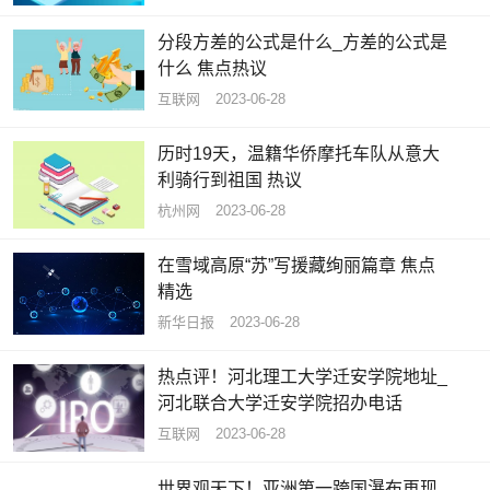
分段方差的公式是什么_方差的公式是
什么 焦点热议
互联网
2023-06-28
历时19天，温籍华侨摩托车队从意大
利骑行到祖国 热议
杭州网
2023-06-28
在雪域高原“苏”写援藏绚丽篇章 焦点
精选
新华日报
2023-06-28
热点评！河北理工大学迁安学院地址_
河北联合大学迁安学院招办电话
互联网
2023-06-28
世界观天下！亚洲第一跨国瀑布再现