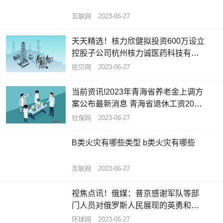
互联网
2023-06-27
天天精选！核力欣健拟投资600万设立
控股子公司杭州核力诚医药科技有限
公司 持股85.71%
挖贝网
2023-06-27
当前资讯!2023年青海省养老金上调方
案公布最新消息 青海省退休工资2023
计算公式
社保网
2023-06-27
B类火灾有哪些类型 b类火灾有哪些
互联网
2023-06-27
视焦点讯！俄媒：普京感谢军队等部
门人员对俄罗斯人民展现的英勇和忠
诚
环球网
2023-06-27