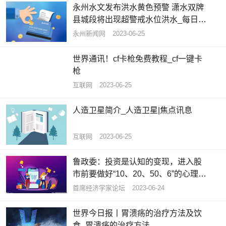
永州水文发布洪水黄色预警 潇水双牌
县城段将出现超警戒水位洪水_每日播
报
永州新闻网
2023-06-25
世界通讯！cf卡枪免费教程_cf一键卡
枪
互联网
2023-06-25
人造卫星简介_人造卫星|焦点讯息
互联网
2023-06-25
鲁政委：投资是认知的变现，进入股
市前要做好“10、20、50、6”的心理建
设
首席经济学家论坛
2023-06-24
世界今日报丨胃溃疡的治疗方法及饮
食_胃溃疡的治疗方法