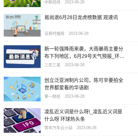
中新经纬
2023-06-28
易尚退6月28日龙虎榜数据 观速讯
证券时报网
2023-06-28
新一轮强降雨来袭，大雨暴雨主要分
布下列地区，6月29号天气预报_环球
聚焦
三农三弟
2023-06-28
创立泛亚洲制片公司，陈可辛要拍全
世界都爱看的华语剧
第一财经
2023-06-28
凌乱近义词是什么呀!_凌乱近义词是
什么呀 环球热头条
青年汽车云小站
2023-06-28