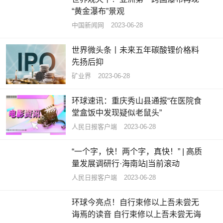
“黄金瀑布”景观
中国新闻网
2023-06-28
世界微头条丨未来五年碳酸锂价格料
先扬后抑
矿业界
2023-06-28
环球速讯：重庆秀山县通报“在医院食
堂盒饭中发现疑似老鼠头”
人民日报客户端
2023-06-28
“一个字，快！两个字，真快！” | 高质
量发展调研行·海南站|当前滚动
​人民日报客户端
2023-06-28
环球今亮点！自行束修以上吾未尝无
诲焉的读音 自行束修以上吾未尝无诲