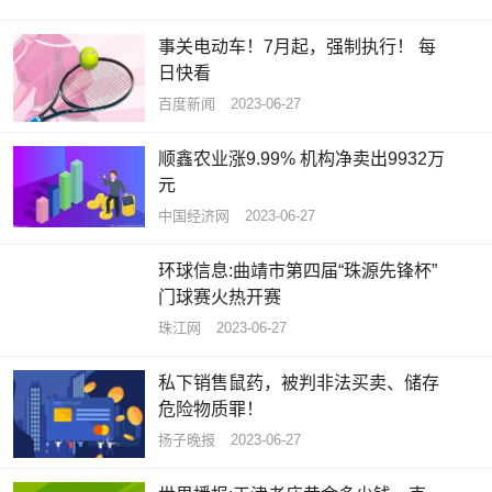
事关电动车！7月起，强制执行！ 每
日快看
百度新闻
2023-06-27
顺鑫农业涨9.99% 机构净卖出9932万
元
中国经济网
2023-06-27
环球信息:曲靖市第四届“珠源先锋杯”
门球赛火热开赛
珠江网
2023-06-27
私下销售鼠药，被判非法买卖、储存
危险物质罪！
扬子晚报
2023-06-27