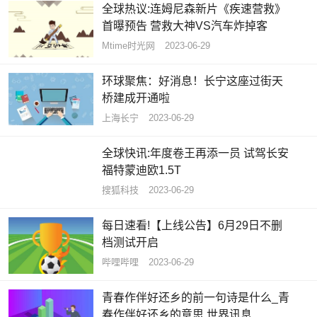
全球热议:连姆尼森新片《疾速营救》
首曝预告 营救大神VS汽车炸掉客
Mtime时光网
2023-06-29
环球聚焦：好消息！长宁这座过街天
桥建成开通啦
上海长宁
2023-06-29
全球快讯:年度卷王再添一员 试驾长安
福特蒙迪欧1.5T
搜狐科技
2023-06-29
每日速看!【上线公告】6月29日不删
档测试开启
哔哩哔哩
2023-06-29
青春作伴好还乡的前一句诗是什么_青
春作伴好还乡的意思 世界讯息