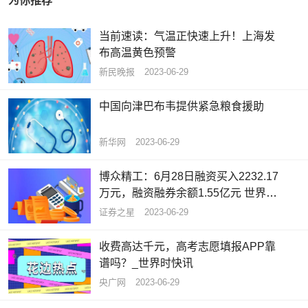
为你推荐
当前速读：气温正快速上升！上海发
布高温黄色预警
新民晚报
2023-06-29
中国向津巴布韦提供紧急粮食援助
新华网
2023-06-29
博众精工：6月28日融资买入2232.17
万元，融资融券余额1.55亿元 世界播
报
证券之星
2023-06-29
收费高达千元，高考志愿填报APP靠
谱吗？_世界时快讯
央广网
2023-06-29