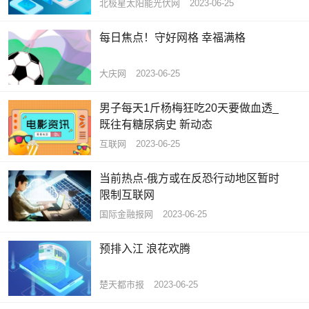
设备、光伏等项目建设
北极星太阳能光伏网
2023-06-25
每日焦点！守好网格 幸福满格
大庆网
2023-06-25
男子每天1斤杨梅狂吃20天要做血透_
既往有糖尿病史 新动态
互联网
2023-06-25
当前热点-俄方或在反恐行动地区暂时
限制互联网
国际金融报网
2023-06-25
预排入江 浪花欢腾
楚天都市报
2023-06-25