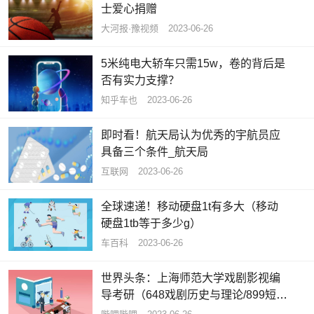
士爱心捐赠
大河报·豫视频
2023-06-26
5米纯电大轿车只需15w，卷的背后是
否有实力支撑？
知乎车也
2023-06-26
即时看！航天局认为优秀的宇航员应
具备三个条件_航天局
互联网
2023-06-26
全球速递！移动硬盘1t有多大（移动
硬盘1tb等于多少g）
车百科
2023-06-26
世界头条：上海师范大学戏剧影视编
导考研（648戏剧历史与理论/899短片
剧本创作）经验分享