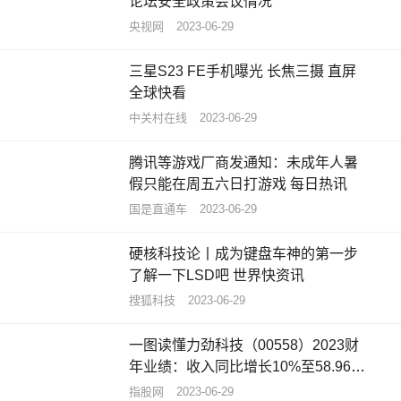
论坛安全政策会议情况
央视网
2023-06-29
三星S23 FE手机曝光 长焦三摄 直屏
全球快看
中关村在线
2023-06-29
腾讯等游戏厂商发通知：未成年人暑
假只能在周五六日打游戏 每日热讯
国是直通车
2023-06-29
硬核科技论丨成为键盘车神的第一步
了解一下LSD吧 世界快资讯
搜狐科技
2023-06-29
一图读懂力劲科技（00558）2023财
年业绩：收入同比增长10%至58.96亿
港元
指股网
2023-06-29