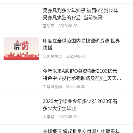
吴亦凡判多少年知乎 被罚6亿判13年
吴亦凡疯狂的背后_当前快讯
互联网
2023-06-30
印度在全球范围内寻找锂矿资源 世界
快播
CBC金属网
2023-06-30
今年以来A股IPO募资额超2100亿元
特色中型投行承销额跻身前列_天天观
速讯
中华财富网
2023-06-30
2023大学毕业今年多少岁 2023年有
多少大学生毕业
大学路
2023-06-30
全球报道:掀起批量交付潮！中联重科