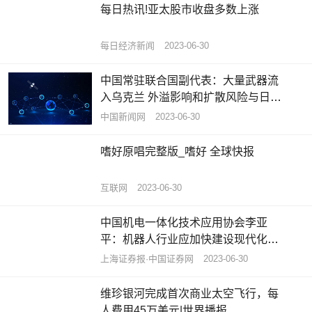
每日热讯!亚太股市收盘多数上涨
每日经济新闻
2023-06-30
中国常驻联合国副代表：大量武器流
入乌克兰 外溢影响和扩散风险与日俱
增 世界热议
中国新闻网
2023-06-30
嗜好原唱完整版_嗜好 全球快报
互联网
2023-06-30
中国机电一体化技术应用协会李亚
平：机器人行业应加快建设现代化产
业体系
上海证券报·中国证券网
2023-06-30
维珍银河完成首次商业太空飞行，每
人费用45万美元|世界播报