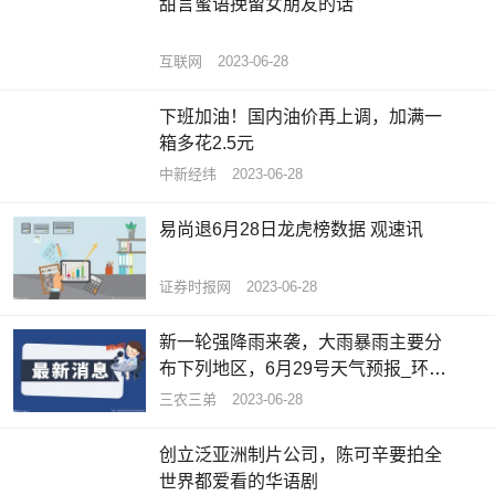
甜言蜜语挽留女朋友的话
互联网
2023-06-28
下班加油！国内油价再上调，加满一
箱多花2.5元
中新经纬
2023-06-28
易尚退6月28日龙虎榜数据 观速讯
证券时报网
2023-06-28
新一轮强降雨来袭，大雨暴雨主要分
布下列地区，6月29号天气预报_环球
聚焦
三农三弟
2023-06-28
创立泛亚洲制片公司，陈可辛要拍全
世界都爱看的华语剧