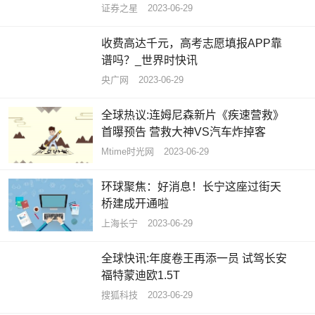
报
证券之星
2023-06-29
收费高达千元，高考志愿填报APP靠
谱吗？_世界时快讯
央广网
2023-06-29
全球热议:连姆尼森新片《疾速营救》
首曝预告 营救大神VS汽车炸掉客
Mtime时光网
2023-06-29
环球聚焦：好消息！长宁这座过街天
桥建成开通啦
上海长宁
2023-06-29
全球快讯:年度卷王再添一员 试驾长安
福特蒙迪欧1.5T
搜狐科技
2023-06-29