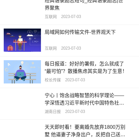
经典语录励志短句_经典语录励志|世
界聚焦
互联网
2023-07-03
局域网如何传输文件-世界观天下
互联网
2023-07-03
每日报道：好好的暑假，怎么就成了
“最可怕”？散播焦虑其实是为了生意！
校长传媒
2023-07-03
宁心丨饱含战略智慧的科学理论——
学深悟透习近平新时代中国特色社会
主义思想之六 热头条
湖南日报
2023-07-03
天天即时看！要离婚先放弃1800万别
墅 他逼妻子净身出户，反把自己送进