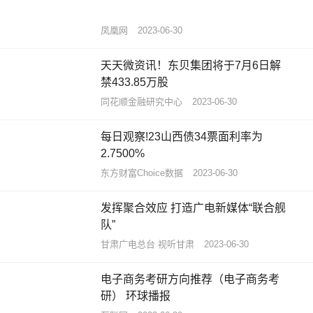
凤凰网
2023-06-30
天天微资讯！东贝集团将于7月6日解
禁433.85万股
同花顺金融研究中心
2023-06-30
每日观察!23山西债34票面利率为
2.7500%
东方财富Choice数据
2023-06-30
发挥聚合效应 打造广电新媒体“联合舰
队”
甘肃广电总台 视听甘肃
2023-06-30
电子商务考研方向推荐（电子商务考
研） 环球播报