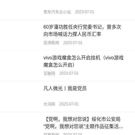
青年汽车云小站
2023-07-01
60岁潘功胜任央行党委书记，曾多次
向市场喊话力撑人民币汇率
澎湃新闻
2023-07-01
vivo游戏魔盒怎么开启挂机（vivo游戏
魔盒怎么开启）
互联网
2023-07-01
凡人微光丨我是党员
大河网
2023-07-01
【党啊，我想对您说】绥化市公安局
“党啊，我想对您说”主题作品征集活动
获奖名单揭晓-今日视点
百度新闻
2023-07-01