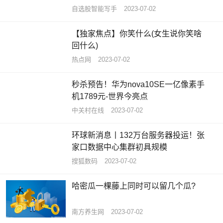
自选股智能写手
2023-07-02
【独家焦点】你笑什么(女生说你笑啥
回什么)
热点网
2023-07-02
秒杀预告！华为nova10SE一亿像素手
机1789元-世界今亮点
中关村在线
2023-07-02
环球新消息丨132万台服务器投运！张
家口数据中心集群初具规模
搜狐数码
2023-07-02
哈密瓜一棵藤上同时可以留几个瓜?
南方养生网
2023-07-02