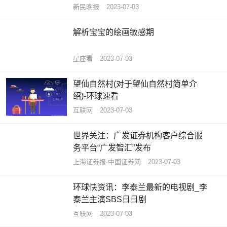
班房
新民晚报
2023-07-03
解析宝宝的绘画敏感期
星座看
2023-07-03
望仙自然村(对于望仙自然村简单介
绍)-环球速看
互联网
2023-07-03
世界关注：广发证券机构客户综合服
务平台“广发智汇”发布
上海证券报·中国证券网
2023-07-03
环球快资讯：李泰兰最新的电视剧_李
泰兰主演SBS日日剧
互联网
2023-07-03