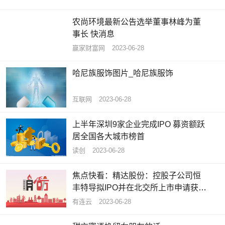
农尚环境最新公告选举董事林峰为董
事长 快消息
赢家财富网
2023-06-28
哈尼族服饰图片_哈尼族服饰
互联网
2023-06-28
上半年深圳9家企业完成IPO 募资额跃
居全国各大城市榜首
读创
2023-06-28
焦点快看：精达股份：控股子公司恒
丰特导拟IPO并在北交所上市申请获得
受理
有连云
2023-06-28