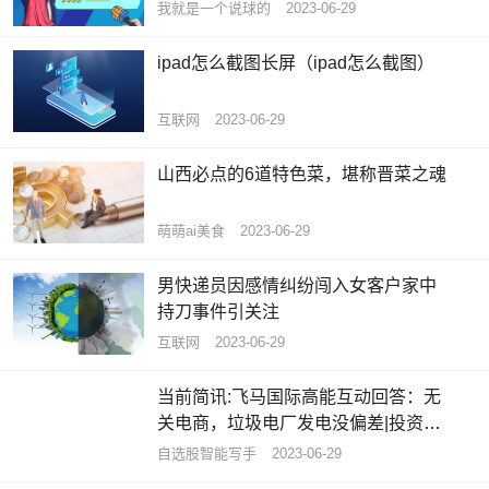
我就是一个说球的
2023-06-29
ipad怎么截图长屏（ipad怎么截图）
互联网
2023-06-29
山西必点的6道特色菜，堪称晋菜之魂
萌萌ai美食
2023-06-29
男快递员因感情纠纷闯入女客户家中
持刀事件引关注
互联网
2023-06-29
当前简讯:飞马国际高能互动回答：无
关电商，垃圾电厂发电没偏差|投资者
问答精选
自选股智能写手
2023-06-29