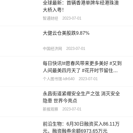
全球最新：首辆香港单牌车经港珠澳
大桥入粤！
智通财经
2023-07-01
大健云仓美股跌9.87%
中国经济网
2023-07-01
每日快讯!#愿春风带来更多美好 #又到
人间最美四月天了 #花开时节留住美
好 #春暖花...
个人图书馆-ldh540
2023-07-01
永昌街道紧绷安全生产之弦 消灭安全
隐患 世界今亮点
新报观察
2023-07-01
前沿生物：6月30日融资买入86.11万
元，融资融券余额6973.65万元