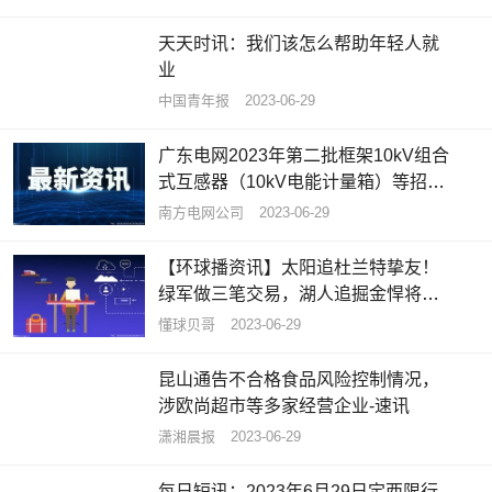
天天时讯：我们该怎么帮助年轻人就
业
中国青年报
2023-06-29
广东电网2023年第二批框架10kV组合
式互感器（10kV电能计量箱）等招标
公告
南方电网公司
2023-06-29
【环球播资讯】太阳追杜兰特挚友！
绿军做三笔交易，湖人追掘金悍将，6
队追西卡
懂球贝哥
2023-06-29
昆山通告不合格食品风险控制情况，
涉欧尚超市等多家经营企业-速讯
潇湘晨报
2023-06-29
每日短讯：2023年6月29日定西限行