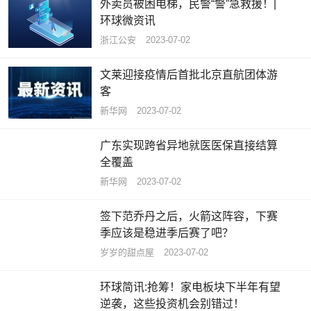
外卖员被困电梯，民警“警”急救援！|
环球微资讯
浙江公安
2023-07-02
文莱迎接疫情后首批北京直航团体游
客
新华网
2023-07-02
广东实现跨省异地就医医保直接结算
全覆盖
新华网
2023-07-02
签下范乔丹之后，火箭这阵容，下赛
季应该是稳进季后赛了吧？
岁岁的甜点屋
2023-07-02
环球简讯:抢筹！家电板块下半年有望
逆袭，这些投资机会别错过！