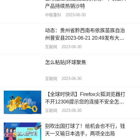
产品持续热销沙特
中联重科
2023-06-30
动态：贵州省黔西南布依族苗族自治
州普安县2023-06-21 20:49发布大雾
黄色预警
互联网
2023-06-30
怎么粘贴|环球聚焦
互联网
2023-06-30
【全球时快讯】Firefox火狐浏览器打
不开12306提示您的连接不安全怎么
办
互联网
2023-06-30
别吹出国打球了！给机会也不行，钱
天一又输日本选手，两项全出局