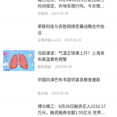
时间规定、外地车限行吗、今天限行
尾号限行限号最新规定时间查询
互联网
2023-06-29
荣联科技与安胜网络签署战略合作协
议
证券时报·e公司
2023-06-29
当前速读：气温正快速上升！上海发
布高温黄色预警
新民晚报
2023-06-29
中国向津巴布韦提供紧急粮食援助
新华网
2023-06-29
博众精工：6月28日融资买入2232.17
万元，融资融券余额1.55亿元 世界播