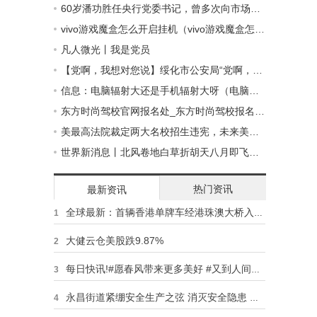
60岁潘功胜任央行党委书记，曾多次向市场喊话力撑人民币汇率
vivo游戏魔盒怎么开启挂机（vivo游戏魔盒怎么开启）
凡人微光丨我是党员
【党啊，我想对您说】绥化市公安局“党啊，我想对您说”主题作品征集活动获奖名单揭晓-今日视点
信息：电脑辐射大还是手机辐射大呀（电脑辐射大还是手机辐射大）
东方时尚驾校官网报名处_东方时尚驾校报名须知 每日速递
美最高法院裁定两大名校招生违宪，未来美大学招生将如何改变？-速讯
世界新消息丨北风卷地白草折胡天八月即飞雪的意思
热门资讯
最新资讯
全球最新：首辆香港单牌车经港珠澳大桥入粤！
1
大健云仓美股跌9.87%
2
每日快讯!#愿春风带来更多美好 #又到人间最美四月天了 #花开时节留住美好 #春暖花...
3
永昌街道紧绷安全生产之弦 消灭安全隐患 世界今亮点
4