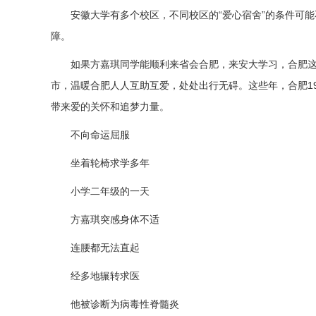
安徽大学有多个校区，不同校区的“爱心宿舍”的条件可
障。
如果方嘉琪同学能顺利来省会合肥，来安大学习，合肥
市，温暖合肥人人互助互爱，处处出行无碍。这些年，合肥19
带来爱的关怀和追梦力量。
不向命运屈服
坐着轮椅求学多年
小学二年级的一天
方嘉琪突感身体不适
连腰都无法直起
经多地辗转求医
他被诊断为病毒性脊髓炎