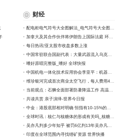
财经
城
配电柜电气符号大全图解法_电气符号大全图解法
加拿大及其合作伙伴将伊朗告上国际法庭 环球实时
子
每日热讯!亚太股市收盘多数上涨
中国常驻联合国副代表：大量武器流入乌克兰 外溢影响和扩散风险与日俱增 世界热议
嗜好原唱完整版_嗜好 全球快报
中国机电一体化技术应用协会李亚平：机器人行业应加快建设现代化产业体系
维珍银河完成首次商业太空飞行，每人费用45万美元|世界播报
当前观点：石狮全面部署防暑降温工作 高温作业职工可领5个月高温津贴
共读共赏 亲子演绎-世界今日报
中金：港股底部相对明确 恒指有10-15%的上涨空间（附策略）-百事通
全球时讯：核仁与核糖体的形成有关吗_核糖体什么时候形成的
吴亦凡判多少年知乎 被罚6亿判13年吴亦凡疯狂的背后_当前快讯
印度在全球范围内寻找锂矿资源 世界快播