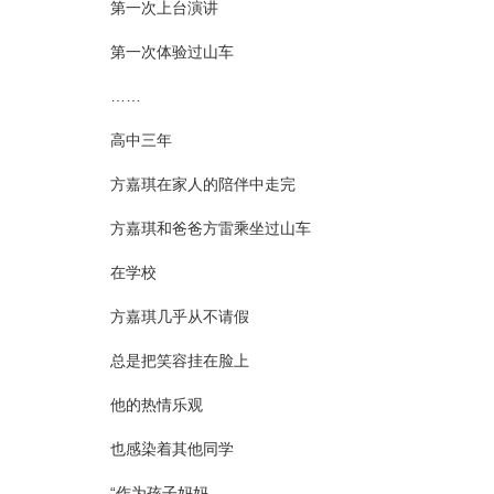
第一次上台演讲
第一次体验过山车
……
高中三年
方嘉琪在家人的陪伴中走完
方嘉琪和爸爸方雷乘坐过山车
在学校
方嘉琪几乎从不请假
总是把笑容挂在脸上
他的热情乐观
也感染着其他同学
“作为孩子妈妈