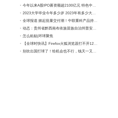
今年以来A股IPO募资额超2100亿元 特色中型投行承销额跻身前列_天天观速讯
2023大学毕业今年多少岁 2023年有多少大学生毕业
全球报道:掀起批量交付潮！中联重科产品持续热销沙特
动态：贵州省黔西南布依族苗族自治州普安县2023-06-21 20:49发布大雾黄色预警
怎么粘贴|环球聚焦
【全球时快讯】Firefox火狐浏览器打不开12306提示您的连接不安全怎么办
别吹出国打球了！给机会也不行，钱天一又输日本选手，两项全出局