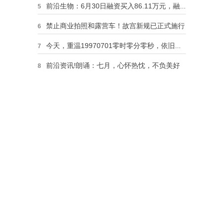
前沿生物：6月30日融资买入86.11万元，融资融券余额6973.65万元
5
禁止商业拍照和露营车！故宫新规已正式施行
6
今天，重温19970701零时零分零秒，依旧泪目！
7
前沿资讯!朗诵：七月，心怀热忱，不负美好
8
我没能抵住少妇的诱惑，她老公不仅不追究，还奖励我一大笔钱！
9
海尔智家(06690)6月回购422.36万股 H 股
10
，