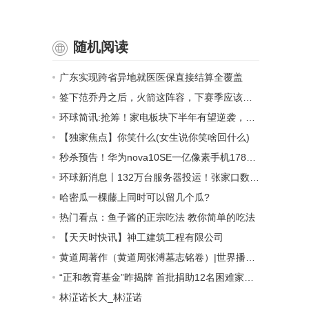
随机阅读
广东实现跨省异地就医医保直接结算全覆盖
签下范乔丹之后，火箭这阵容，下赛季应该是稳进季后赛了吧？
环球简讯:抢筹！家电板块下半年有望逆袭，这些投资机会别错过！
【独家焦点】你笑什么(女生说你笑啥回什么)
秒杀预告！华为nova10SE一亿像素手机1789元-世界今亮点
环球新消息丨132万台服务器投运！张家口数据中心集群初具规模
哈密瓜一棵藤上同时可以留几个瓜?
热门看点：鱼子酱的正宗吃法 教你简单的吃法
【天天时快讯】神工建筑工程有限公司
黄道周著作（黄道周张溥墓志铭卷）|世界播资讯
“正和教育基金”昨揭牌 首批捐助12名困难家庭学生 世界新要闻
林淽诺长大_林淽诺