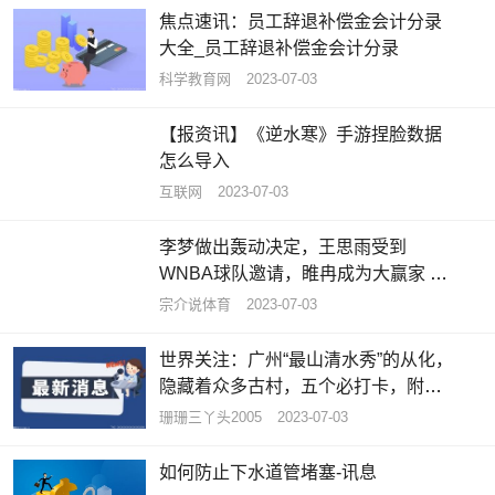
焦点速讯：员工辞退补偿金会计分录
大全_员工辞退补偿金会计分录
科学教育网
2023-07-03
【报资讯】《逆水寒》手游捏脸数据
怎么导入
互联网
2023-07-03
李梦做出轰动决定，王思雨受到
WNBA球队邀请，睢冉成为大赢家 天
天资讯
宗介说体育
2023-07-03
世界关注：广州“最山清水秀”的从化，
隐藏着众多古村，五个必打卡，附攻
略
珊珊三丫头2005
2023-07-03
如何防止下水道管堵塞-讯息