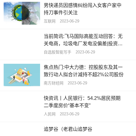
男快递员因感情纠纷闯入女客户家中
持刀事件引关注
互联网
2023-06-29
当前简讯:飞马国际高能互动回答：无
关电商，垃圾电厂发电没偏差|投资者
问答精选
自选股智能写手
2023-06-29
焦点热门:中大力德：控股股东及其一
致行动人拟合计减持不超2%公司股份
南方财经网
2023-06-29
快资讯丨人民银行：54.2%居民预期
二季度房价“基本不变”
人民网
2023-06-29
追梦谷（老君山追梦谷