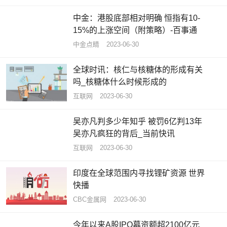
中金：港股底部相对明确 恒指有10-
15%的上涨空间（附策略）-百事通
中金点睛
2023-06-30
全球时讯：核仁与核糖体的形成有关
吗_核糖体什么时候形成的
互联网
2023-06-30
吴亦凡判多少年知乎 被罚6亿判13年
吴亦凡疯狂的背后_当前快讯
互联网
2023-06-30
印度在全球范围内寻找锂矿资源 世界
快播
CBC金属网
2023-06-30
今年以来A股IPO募资额超2100亿元