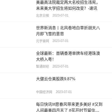
美最高法院裁定两大名校招生违宪，
未来美大学招生将如何改变？-速讯
北京日报
2023-07-01
世界新消息丨北风卷地白草折胡天八
月即飞雪的意思
元宇宙网
2023-07-01
全球最新：首辆香港单牌车经港珠澳
大桥入粤！
智通财经
2023-07-01
大健云仓美股跌9.87%
中国经济网
2023-07-01
每日快讯!#愿春风带来更多美好 #又到
人间最美四月天了 #花开时节留住美