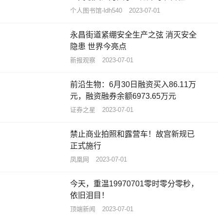
好 #春暖花...
个人图书馆-ldh540
2023-07-01
永昌街道紧绷安全生产之弦 消灭安全
隐患 世界今亮点
新报观察
2023-07-01
前沿生物：6月30日融资买入86.11万
元，融资融券余额6973.65万元
证券之星
2023-07-01
禁止商业拍照和露营车！故宫新规已
正式施行
凤凰网
2023-07-01
今天，重温19970701零时零分零秒，
依旧泪目！
顶端新闻
2023-07-01