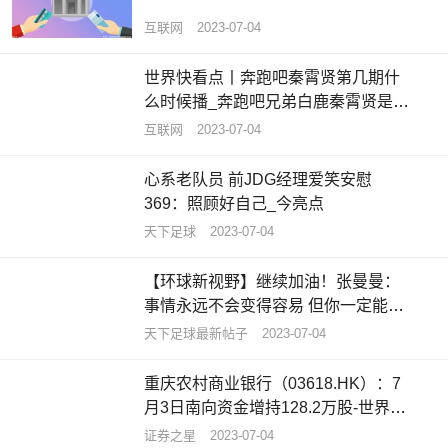
互联网
2023-07-04
世界快看点丨奔跑吧秦霄贤第几期什
么时候播_奔跑吧兄弟白鹿秦霄贤是哪
一期
互联网
2023-07-04
心系老队员 前JDG经理爱笑安慰
369：照顾好自己_今亮点
天下足球
2023-07-04
【环球新视野】继续加油！张曼曼：
事情永远不会变得容易 但你一定能变
得更好
天下足球最新帖子
2023-07-04
重庆农村商业银行（03618.HK）：7
月3日南向资金增持128.2万股-世界今
亮点
证券之星
2023-07-04