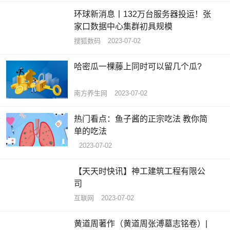
环球新消息丨132万台服务器投运！张
家口数据中心集群初具规模
搜狐数码
2023-07-02
哈密瓜一棵藤上同时可以留几个瓜?
南方养生网
2023-07-02
热门看点：鱼子酱的正宗吃法 教你简
单的吃法
2023-07-02
【天天时快讯】神工建筑工程有限公
司
互联网
2023-07-02
黄道周著作（黄道周张溥墓志铭卷）|