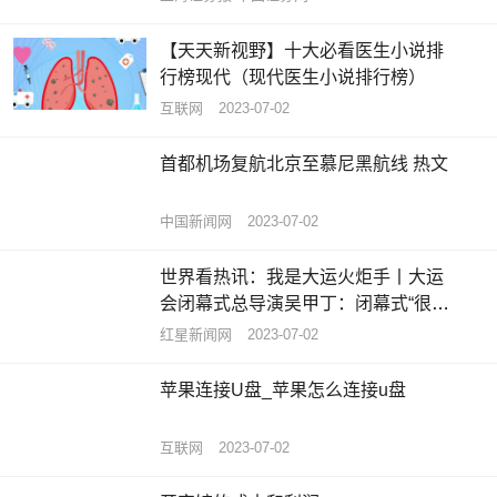
【天天新视野】十大必看医生小说排
行榜现代（现代医生小说排行榜）
互联网
2023-07-02
首都机场复航北京至慕尼黑航线 热文
中国新闻网
2023-07-02
世界看热讯：我是大运火炬手丨大运
会闭幕式总导演吴甲丁：闭幕式“很成
都”，定位就是让世界记住成都人
红星新闻网
2023-07-02
苹果连接U盘_苹果怎么连接u盘
互联网
2023-07-02