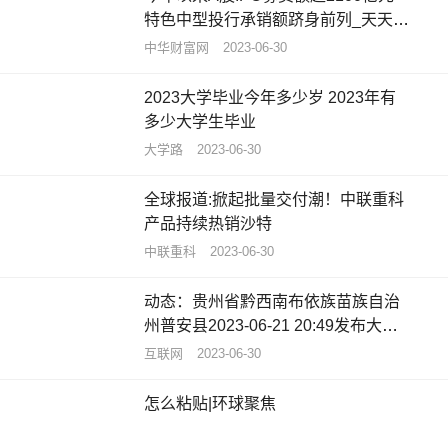
特色中型投行承销额跻身前列_天天观
速讯
中华财富网
2023-06-30
2023大学毕业今年多少岁 2023年有
多少大学生毕业
大学路
2023-06-30
全球报道:掀起批量交付潮！中联重科
产品持续热销沙特
中联重科
2023-06-30
动态：贵州省黔西南布依族苗族自治
州普安县2023-06-21 20:49发布大雾
黄色预警
互联网
2023-06-30
怎么粘贴|环球聚焦