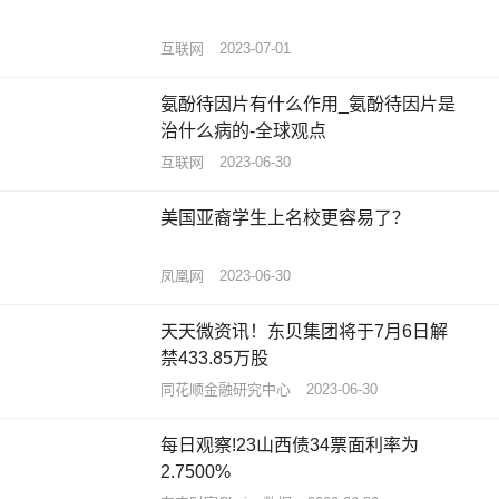
互联网
2023-07-01
氨酚待因片有什么作用_氨酚待因片是
治什么病的-全球观点
互联网
2023-06-30
美国亚裔学生上名校更容易了？
凤凰网
2023-06-30
天天微资讯！东贝集团将于7月6日解
禁433.85万股
同花顺金融研究中心
2023-06-30
每日观察!23山西债34票面利率为
2.7500%