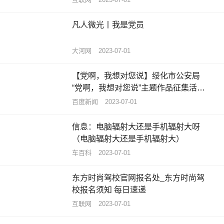
凡人微光丨我是党员
大河网
2023-07-01
【党啊，我想对您说】绥化市公安局
“党啊，我想对您说”主题作品征集活动
获奖名单揭晓-今日视点
百度新闻
2023-07-01
信息：电脑辐射大还是手机辐射大呀
（电脑辐射大还是手机辐射大）
车百科
2023-07-01
东方时尚驾校官网报名处_东方时尚驾
校报名须知 每日速递
互联网
2023-07-01