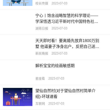
校长传媒
2023-07-03
宁心丨饱含战略智慧的科学理论——
学深悟透习近平新时代中国特色社会
主义思想之六 热头条
湖南日报
2023-07-03
天天即时看！要离婚先放弃1800万别
墅 他逼妻子净身出户，反把自己送进
班房
新民晚报
2023-07-03
解析宝宝的绘画敏感期
星座看
2023-07-03
望仙自然村(对于望仙自然村简单介
绍)-环球速看
互联网
2023-07-03