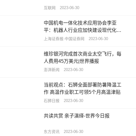
互联网
2023-06-30
中国机电一体化技术应用协会李亚
平：机器人行业应加快建设现代化产
业体系
上海证券报·中国证券网
2023-06-30
维珍银河完成首次商业太空飞行，每
人费用45万美元|世界播报
澎湃新闻
2023-06-30
当前观点：石狮全面部署防暑降温工
作 高温作业职工可领5个月高温津贴
石狮日报
2023-06-30
共读共赏 亲子演绎-世界今日报
东方资讯
2023-06-30