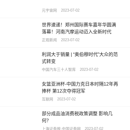
元宇宙网
2023-07-02
世界速递！郑州国际赛车嘉年华圆满
落幕！河南汽摩运动迈入全新时代
正观新闻
2023-07-02
利润大于销量 | “奥伯穆时代”大众的范
式转变
中国汽车三十人智库
2023-07-02
女篮亚洲杯-中国力克日本时隔12年再
捧杯 第12次夺得冠军
互联网
2023-07-02
部分成品油消费税政策调整 影响几
何？
上海证券报·中国证券网
2023-07-02