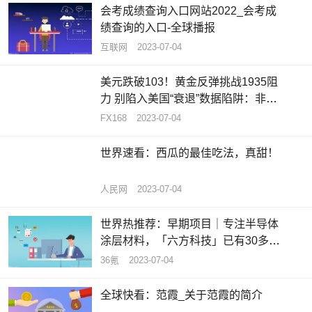
会考成绩查询入口网站2022_会考成
绩查询的入口-全球播报
互联网
2023-07-04
美元跌破103！黄金反弹挑战1935阻
力 别陷入美国“衰退”数据陷阱：非农
将成美元买盘拐点_天天热推荐
FX168
2023-07-04
世界速看：西瓜的最佳吃法，真甜！
人民网
2023-07-04
世界热推荐：早期项目｜专注半导体
涂层材料，「六方科技」已有30多家
合作伙伴
36氪
2023-07-04
全球快看：范霞_关于范霞的简介