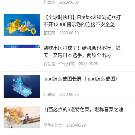
互联网
2023-06-30
【全球时快讯】Firefox火狐浏览器打
不开12306提示您的连接不安全怎么
办
互联网
2023-06-30
别吹出国打球了！给机会也不行，钱
天一又输日本选手，两项全出局
我就是一个说球的
2023-06-29
ipad怎么截图长屏（ipad怎么截图）
互联网
2023-06-29
山西必点的6道特色菜，堪称晋菜之魂
萌萌ai美食
2023-06-29