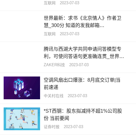
互联网
2023-07-03
世界最新：求书《北京情人》作者卫
慧_300分 知道的发我邮箱
344060643拜托各位大神
互联网
2023-07-03
腾讯与西湖大学共同申请问答模型专
利，可使问答语句更准确连贯_世界热
闻
ZAKER科技
2023-07-03
空调风扇出口爆涨：8月底交订单|当
前速递
中关村在线
2023-07-03
*ST西钢：股东拟减持不超1%公司股
份 当前要闻
证券时报
2023-07-03