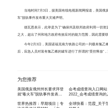
当地时间7月3日，据美国有线电视新闻网报道，美国俄亥
车”脱轨事件发布重大灾难声明。
德瓦恩表示，此举是为了“确保州及联邦政府利用一切资源
之大，超出了州和地方政府有效应对的能力范围，因此需要联
今年2月3日，美国诺福克南方铁路公司的一列载有氯乙
后，应急人员对装有氯乙烯的罐车进行了所谓的“受控释放”
标签：
为您推荐
美国俄亥俄州州长要求拜登
会考成绩查询入口网站
就“毒火车”脱轨事件发表重
2022_会考成绩查询的
大灾难声明-每日报道
全球播报
世界热推荐：早期项目｜专
全球快看：范霞_关于