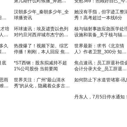
第几期什么时候播_奔跑吧
安慰369：照顾好自己_今
兄弟白鹿秦霄贤是哪一期
点
汉朝多少年_秦朝多少年_全
她没有手指，但字迹工整
日南
球播资讯
秀！高考超过一本线6分
-世界
人才培
环球速讯：埃及谴责以色列
核与辐射事故应急医学处
人才
对约旦河西岸城市杰宁的袭
设施和装备_关于核与辐射
的通
击
事故应急医学处理设施和
多久
热搜爆了！视频下架、综艺
世界最新：求书《北京情
备概略
票不
停播！刚刚，本人回应 焦点
人》作者卫慧_300分 知道
播报
的发我邮箱 344060643拜
月底
*ST西钢：股东拟减持不超
焦点速讯：员工辞退补偿
各位大神
1%公司股份 当前要闻
会计分录大全_员工辞退补
偿金会计分录
思雨
世界关注：广州“最山清水
如何防止下水道管堵塞-讯
睢冉
秀”的从化，隐藏着众多古
村，五个必打卡，附攻略
丹东人，7月5日停水通知