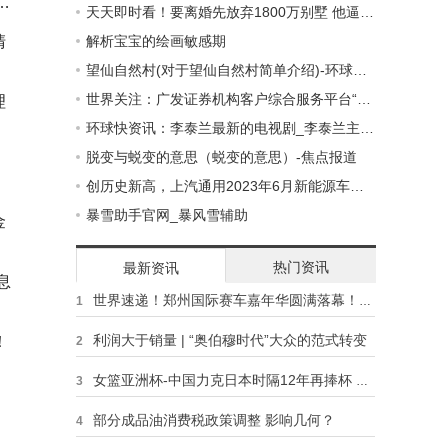
亮
天天即时看！要离婚先放弃1800万别墅 他逼妻子净身出户，反把自己送进班房
清
解析宝宝的绘画敏感期
望仙自然村(对于望仙自然村简单介绍)-环球速看
世界关注：广发证券机构客户综合服务平台“广发智汇”发布
理
环球快资讯：李泰兰最新的电视剧_李泰兰主演SBS日日剧
装
脱变与蜕变的意思（蜕变的意思）-焦点报道
创历史新高，上汽通用2023年6月新能源车交付7503辆 要闻速递
托
暴雪助手官网_暴风雪辅助
金
热门资讯
最新资讯
息
世界速递！郑州国际赛车嘉年华圆满落幕！河南汽摩运动迈入全新时代
1
利润大于销量 | “奥伯穆时代”大众的范式转变
！
2
女篮亚洲杯-中国力克日本时隔12年再捧杯 第12次夺得冠军
3
部分成品油消费税政策调整 影响几何？
4