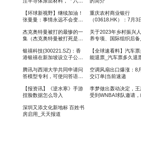
注半导体涂层材料，「六方
的简介
科技」已有30多家合作伙伴
【环球新视野】继续加油！
重庆农村商业银行
张曼曼：事情永远不会变得
（03618.HK）：7月3
容易 但你一定能变得更好
向资金增持128.2万股
杰克奥特曼被打的最惨的一
关于2023年乡村振兴
今亮点
集（杰克奥特曼被打死是哪
养专项、国际组织后备
一集）
培养项目立项申报工作
银禧科技(300221.SZ)：香
【全球速看料】汽车票
知
港银禧在新加坡设立子公司
能退票_汽车票多久退
经营商品贸易
收手续费
腾讯与西湖大学共同申请问
空调风扇出口爆涨：8
答模型专利，可使问答语句
交订单|当前速递
更准确连贯_世界热闻
【报资讯】《逆水寒》手游
李梦做出轰动决定，王
捏脸数据怎么导入
受到WNBA球队邀请，
成为大赢家 天天资讯
深圳又添文化新地标 百姓书
房启用_天天报道