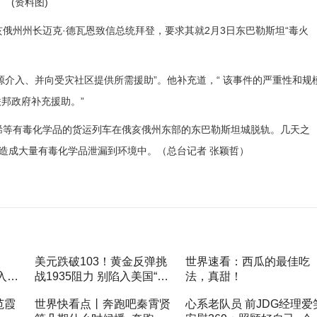
(资料图)
俄州州长迈克·德瓦恩致信总统拜登，要求其就2月3日东巴勒斯坦“毒火
介入、并向受灾社区提供所需援助”。他补充道，“ 该事件的严重性和规
邦政府补充援助。”
烯等有毒化学品的货运列车在俄亥俄州东部的东巴勒斯坦城脱轨。几天之
，造成大量有毒化学品泄漏到环境中。（总台记者 张颖哲）
美元跌破103！黄金反弹挑
世界速看：西瓜的最佳吃
入口-
战1935阻力 别陷入美国“衰
法，真甜！
退”数据陷阱：非农将成美元
范霞
世界快看点丨奔跑吧秦霄贤
心系老队员 前JDG经理爱
买盘拐点_天天热推荐