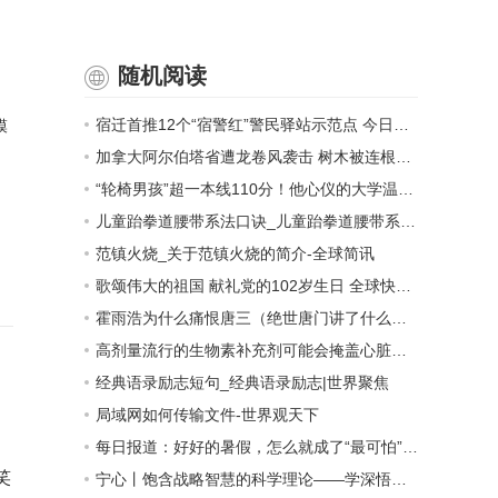
随机阅读
宿迁首推12个“宿警红”警民驿站示范点 今日热闻
模
加拿大阿尔伯塔省遭龙卷风袭击 树木被连根拔起-环球快资讯
“轮椅男孩”超一本线110分！他心仪的大学温暖回应-天天热消息
儿童跆拳道腰带系法口诀_儿童跆拳道腰带系法-今日热讯
范镇火烧_关于范镇火烧的简介-全球简讯
歌颂伟大的祖国 献礼党的102岁生日 全球快资讯
霍雨浩为什么痛恨唐三（绝世唐门讲了什么故事）
高剂量流行的生物素补充剂可能会掩盖心脏病-播报
经典语录励志短句_经典语录励志|世界聚焦
局域网如何传输文件-世界观天下
每日报道：好好的暑假，怎么就成了“最可怕”？散播焦虑其实是为了生意！
笑
宁心丨饱含战略智慧的科学理论——学深悟透习近平新时代中国特色社会主义思想之六 热头条