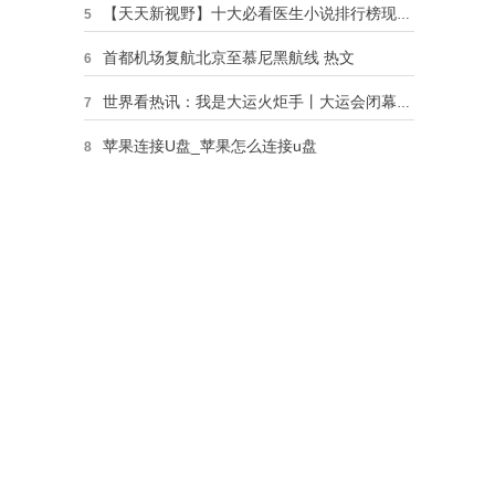
【天天新视野】十大必看医生小说排行榜现代（现代医生小说排行榜）
5
首都机场复航北京至慕尼黑航线 热文
6
世界看热讯：我是大运火炬手丨大运会闭幕式总导演吴甲丁：闭幕式“很成都”，定位就是让世界记住成都人
7
苹果连接U盘_苹果怎么连接u盘
8
开宾馆的成本和利润
9
最新消息：浮山森林公园
10