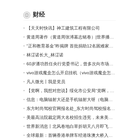
财经
【天天时快讯】神工建筑工程有限公司
黄道周著作（黄道周张溥墓志铭卷）|世界播资讯
“正和教育基金”昨揭牌 首批捐助12名困难家庭学生 世界新要闻
林淽诺长大_林淽诺
60岁潘功胜任央行党委书记，曾多次向市场喊话力撑人民币汇率
vivo游戏魔盒怎么开启挂机（vivo游戏魔盒怎么开启）
凡人微光丨我是党员
【党啊，我想对您说】绥化市公安局“党啊，我想对您说”主题作品征集活动获奖名单揭晓-今日视点
信息：电脑辐射大还是手机辐射大呀（电脑辐射大还是手机辐射大）
东方时尚驾校官网报名处_东方时尚驾校报名须知 每日速递
美最高法院裁定两大名校招生违宪，未来美大学招生将如何改变？-速讯
世界新消息丨北风卷地白草折胡天八月即飞雪的意思
全球最新：首辆香港单牌车经港珠澳大桥入粤！