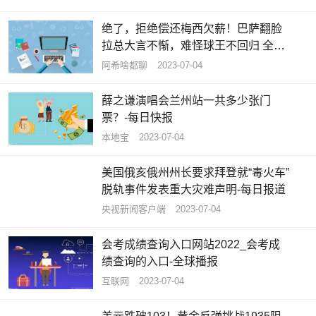
绝了，拒绝偿还梅西欠薪！巴萨翻脸
拉总大言不惭，难怪球王不回归 全球
速看料
阿希啥都聊
2023-07-04
薛之谦演唱会兰州站一共多少张门
票？-每日快报
本地宝
2023-07-04
美国俄亥俄州州长要求拜登就“毒火车”
脱轨事件发表重大灾难声明-每日报道
央视新闻客户端
2023-07-04
会考成绩查询入口网站2022_会考成
绩查询的入口-全球播报
互联网
2023-07-04