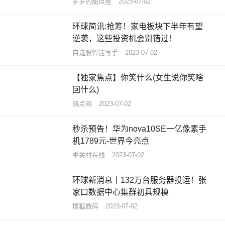
岁岁的甜点屋
2023-07-02
环球简讯:抢筹！家电板块下半年有望
逆袭，这些投资机会别错过！
自选股智能写手
2023-07-02
【独家焦点】你笑什么(女生说你笑啥
回什么)
热点网
2023-07-02
秒杀预告！华为nova10SE一亿像素手
机1789元-世界今亮点
中关村在线
2023-07-02
环球新消息丨132万台服务器投运！张
家口数据中心集群初具规模
搜狐数码
2023-07-02