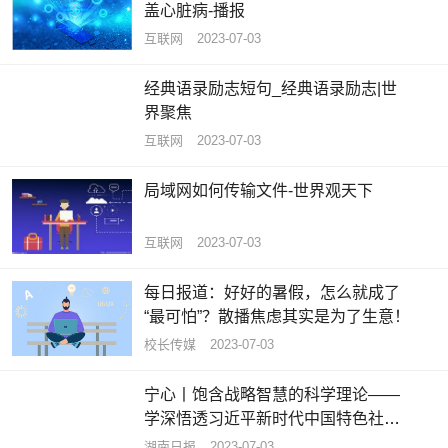
盖心脏病-播报
互联网
2023-07-03
经典语录励志短句_经典语录励志|世
界聚焦
互联网
2023-07-03
局域网如何传输文件-世界观天下
互联网
2023-07-03
每日报道：好好的暑假，怎么就成了
“最可怕”？散播焦虑其实是为了生意！
校长传媒
2023-07-03
宁心丨饱含战略智慧的科学理论——
学深悟透习近平新时代中国特色社会
主义思想之六 热头条
湖南日报
2023-07-03