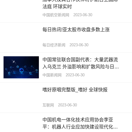
法庭 环球实时
中国航空新闻网
2023-06-30
每日热讯!亚太股市收盘多数上涨
每日经济新闻
2023-06-30
中国常驻联合国副代表：大量武器流
入乌克兰 外溢影响和扩散风险与日俱
增 世界热议
中国新闻网
2023-06-30
嗜好原唱完整版_嗜好 全球快报
互联网
2023-06-30
中国机电一体化技术应用协会李亚
平：机器人行业应加快建设现代化产