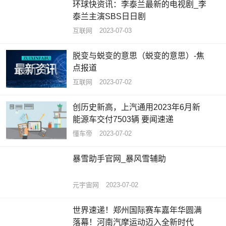
环球快资讯：李泰兰最新的电视剧_李
泰兰主演SBS日日剧
互联网
2023-07-03
脱变与蜕变的意思（蜕变的意思）-焦
点报道
互联网
2023-07-02
创历史新高，上汽通用2023年6月新
能源车交付7503辆 要闻速递
懂车帝
2023-07-02
暴雪助手官网_暴风雪辅助
元宇宙网
2023-07-02
世界速递！郑州国际赛车嘉年华圆满
落幕！河南汽摩运动迈入全新时代