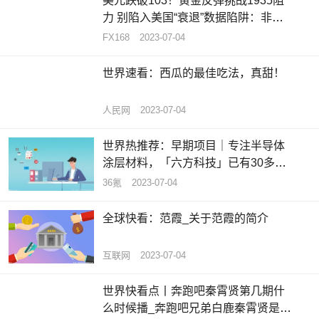
美元跌破103！黄金反弹挑战1935阻
力 别陷入美国“衰退”数据陷阱：非农
将成美元买盘拐点_天天热推荐
FX168
2023-07-04
世界速看：西瓜的最佳吃法，真甜！
人民网
2023-07-04
世界热推荐：早期项目｜专注半导体
涂层材料，「六方科技」已有30多家
合作伙伴
36氪
2023-07-04
全球快看：范霞_关于范霞的简介
互联网
2023-07-04
世界快看点丨奔跑吧秦霄贤第几期什
么时候播_奔跑吧兄弟白鹿秦霄贤是哪