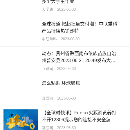
多少大学生毕业
大学路
2023-06-30
全球报道:掀起批量交付潮！中联重科
产品持续热销沙特
中联重科
2023-06-30
动态：贵州省黔西南布依族苗族自治
州普安县2023-06-21 20:49发布大雾
黄色预警
互联网
2023-06-30
怎么粘贴|环球聚焦
互联网
2023-06-30
【全球时快讯】Firefox火狐浏览器打
不开12306提示您的连接不安全怎么
办
互联网
2023-06-30