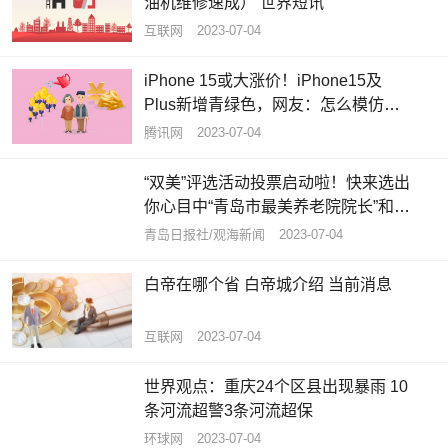
油机维修速成） 世界短讯
互联网
2023-07-04
iPhone 15或大涨价！iPhone15及
Plus新增青绿色，网友：怎么模仿我
的iPhone12呢？ 焦点速读
腾讯网
2023-07-04
“双美”评选活动投票启动啦！快来选出
你心目中“青岛市最美养老院院长”和
“青岛市最美养老护理员”|全球资讯
青岛日报社/观海新闻
2023-07-04
白帝在哪个省 白帝城介绍 当前消息
互联网
2023-07-04
世界观点：重庆24个区县出现暴雨 10
条河流超警3条河流超保
环球网
2023-07-04