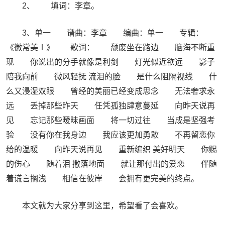
2、 填词：李章。
3、单一 谱曲：李章 编曲：单一 专辑：
《徽常美Ⅰ》 歌词： 颓废坐在路边 脑海不断重
现 你说出的分手就像是利剑 灯光似近欲远 影子
陪我向前 微风轻抚 流泪的脸 是什么阻隔视线 什
么又浸湿双眼 曾经的美丽已经变成思念 无法奢求永
远 丢掉那些昨天 任凭孤独肆意蔓延 向昨天说再
见 忘记那些暧昧画面 将一切过往 当成是坚强考
验 没有你在我身边 我应该更加勇敢 不再留恋你
给的温暖 向昨天说再见 重新编织 美好明天 你赐
的伤心 随着泪 撒落地面 就让那付出的爱恋 伴随
着谎言搁浅 相信在彼岸 会拥有更完美的终点。
本文就为大家分享到这里，希望看了会喜欢。