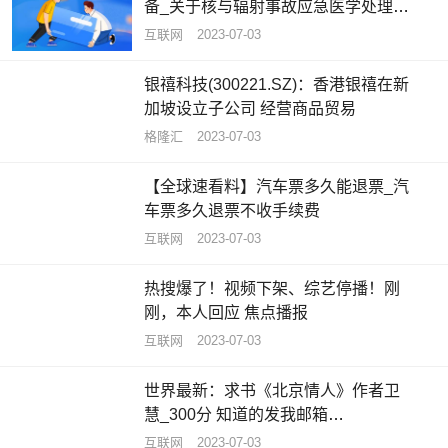
备_关于核与辐射事故应急医学处理设
施和装备概略
互联网
2023-07-03
银禧科技(300221.SZ)：香港银禧在新
加坡设立子公司 经营商品贸易
格隆汇
2023-07-03
【全球速看料】汽车票多久能退票_汽
车票多久退票不收手续费
互联网
2023-07-03
热搜爆了！视频下架、综艺停播！刚
刚，本人回应 焦点播报
互联网
2023-07-03
世界最新：求书《北京情人》作者卫
慧_300分 知道的发我邮箱
344060643拜托各位大神
互联网
2023-07-03