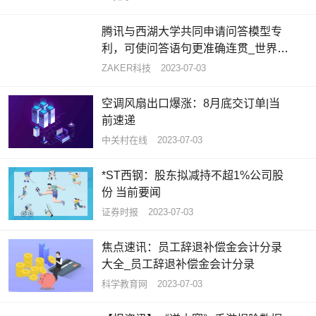
腾讯与西湖大学共同申请问答模型专
利，可使问答语句更准确连贯_世界热
闻
ZAKER科技
2023-07-03
空调风扇出口爆涨：8月底交订单|当
前速递
中关村在线
2023-07-03
*ST西钢：股东拟减持不超1%公司股
份 当前要闻
证券时报
2023-07-03
焦点速讯：员工辞退补偿金会计分录
大全_员工辞退补偿金会计分录
科学教育网
2023-07-03