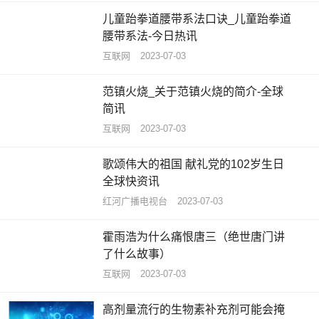
儿童跆拳道腰带系法口诀_儿童跆拳道
腰带系法-今日热讯
互联网
2023-07-03
范镇火烧_关于范镇火烧的简介-全球
简讯
互联网
2023-07-03
歌颂伟大的祖国 献礼党的102岁生日
全球快资讯
红河广播电视台
2023-07-03
霍雨浩为什么痛恨唐三（绝世唐门讲
了什么故事）
互联网
2023-07-03
高剂量流行的生物素补充剂可能会掩