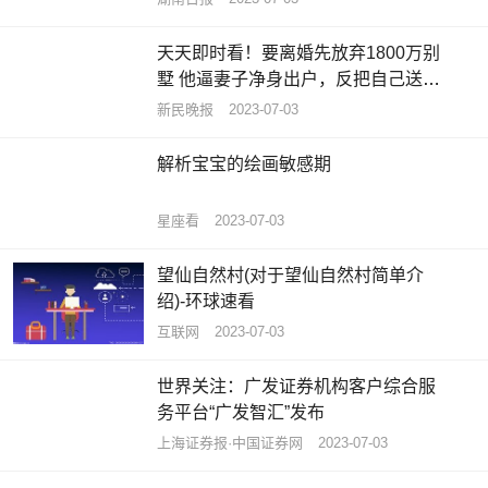
天天即时看！要离婚先放弃1800万别
墅 他逼妻子净身出户，反把自己送进
班房
新民晚报
2023-07-03
解析宝宝的绘画敏感期
星座看
2023-07-03
望仙自然村(对于望仙自然村简单介
绍)-环球速看
互联网
2023-07-03
世界关注：广发证券机构客户综合服
务平台“广发智汇”发布
上海证券报·中国证券网
2023-07-03