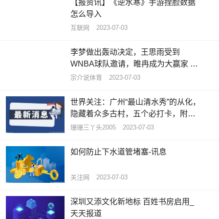
【报资讯】《逆水寒》手游捏脸数据
怎么导入
互联网
2023-07-03
李梦做出轰动决定，王思雨受到
WNBA球队邀请，睢冉成为大赢家 天
天资讯
宗介说体育
2023-07-03
世界关注：广州“最山清水秀”的从化，
隐藏着众多古村，五个必打卡，附攻
略
珊珊三丫头2005
2023-07-03
如何防止下水道管堵塞-讯息
关注网
2023-07-03
深圳又添文化新地标 百姓书房启用_
天天报道