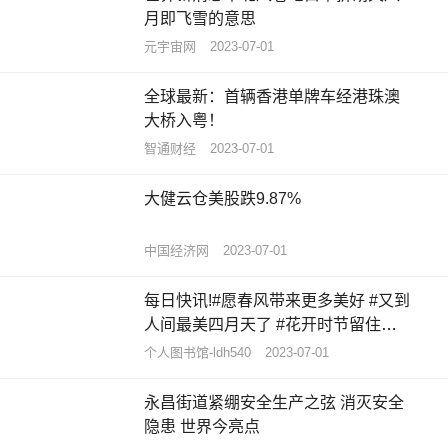
月即飞雪的意思
元宇宙网
2023-07-01
全球最新：首辆香港单牌车经港珠澳
大桥入粤！
智通财经
2023-07-01
大健云仓美股跌9.87%
中国经济网
2023-07-01
每日快讯!#愿春风带来更多美好 #又到
人间最美四月天了 #花开时节留住美
好 #春暖花...
个人图书馆-ldh540
2023-07-01
永昌街道紧绷安全生产之弦 消灭安全
隐患 世界今亮点