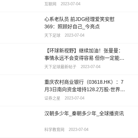
一期
互联网
2023-07-04
心系老队员 前JDG经理爱笑安慰
369：照顾好自己_今亮点
天下足球
2023-07-04
【环球新视野】继续加油！张曼曼：
事情永远不会变得容易 但你一定能变
得更好
天下足球最新帖子
2023-07-04
重庆农村商业银行（03618.HK）：7
月3日南向资金增持128.2万股-世界今
亮点
证券之星
2023-07-04
汉朝多少年_秦朝多少年_全球播资讯
科学教育网
2023-07-04