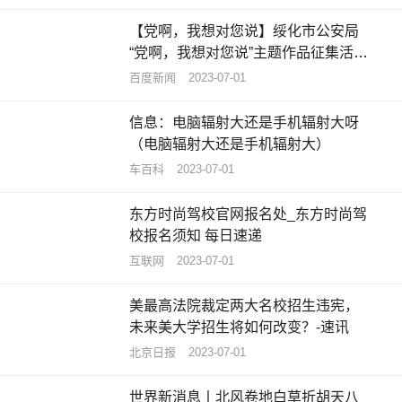
【党啊，我想对您说】绥化市公安局
“党啊，我想对您说”主题作品征集活动
获奖名单揭晓-今日视点
百度新闻
2023-07-01
信息：电脑辐射大还是手机辐射大呀
（电脑辐射大还是手机辐射大）
车百科
2023-07-01
东方时尚驾校官网报名处_东方时尚驾
校报名须知 每日速递
互联网
2023-07-01
美最高法院裁定两大名校招生违宪，
未来美大学招生将如何改变？-速讯
北京日报
2023-07-01
世界新消息丨北风卷地白草折胡天八