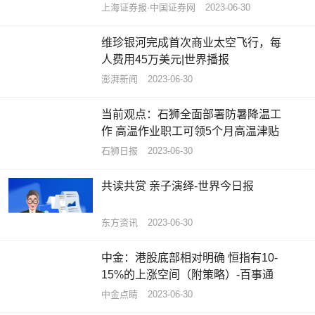
业体系
上海证券报·中国证券网
2023-06-30
维珍银河完成首次商业太空飞行，每
人费用45万美元|世界播报
澎湃新闻
2023-06-30
当前观点：石狮全面部署防暑降温工
作 高温作业职工可领5个月高温津贴
石狮日报
2023-06-30
共读共赏 亲子演绎-世界今日报
东方资讯
2023-06-30
中金：港股底部相对明确 恒指有10-
15%的上涨空间（附策略）-百事通
中金点睛
2023-06-30