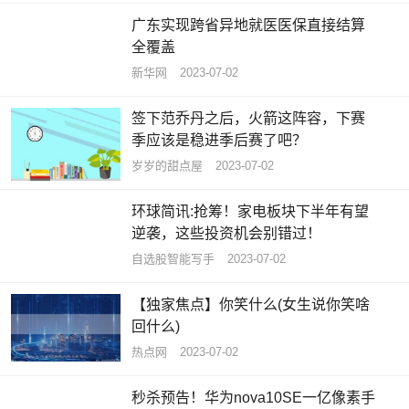
广东实现跨省异地就医医保直接结算
全覆盖
新华网
2023-07-02
签下范乔丹之后，火箭这阵容，下赛
季应该是稳进季后赛了吧？
岁岁的甜点屋
2023-07-02
环球简讯:抢筹！家电板块下半年有望
逆袭，这些投资机会别错过！
自选股智能写手
2023-07-02
【独家焦点】你笑什么(女生说你笑啥
回什么)
热点网
2023-07-02
秒杀预告！华为nova10SE一亿像素手