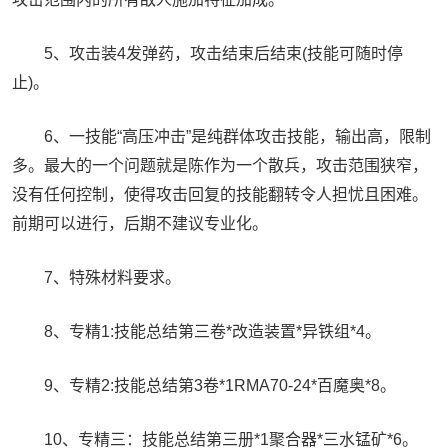
5、攻击装4发弹药，攻击结束后结束(技能可随时停
止)。
6、一技能“高压冲击”是纯群体攻击技能，输出高，限制
多。最大的一个问题就是陈作为一个散兵，攻击范围狭窄，
没有任何控制，使得攻击回复的技能翻转令人担忧且困难。
前期可以进行，后期不建议专业化。
7、特殊材料要求。
8、专精1:技能总结第三卷*改造装置*异铁组*4。
9、专精2:技能总结第3卷*1RMA70-24*百魔奥*8。
10、专精三：技能总结第三册*1聚合器*三水锰矿*6。