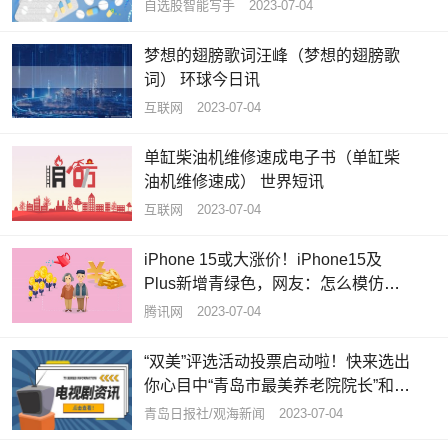
自选股智能写手
2023-07-04
梦想的翅膀歌词汪峰（梦想的翅膀歌
词） 环球今日讯
互联网
2023-07-04
单缸柴油机维修速成电子书（单缸柴
油机维修速成） 世界短讯
互联网
2023-07-04
iPhone 15或大涨价！iPhone15及
Plus新增青绿色，网友：怎么模仿我
的iPhone12呢？ 焦点速读
腾讯网
2023-07-04
“双美”评选活动投票启动啦！快来选出
你心目中“青岛市最美养老院院长”和
“青岛市最美养老护理员”|全球资讯
青岛日报社/观海新闻
2023-07-04