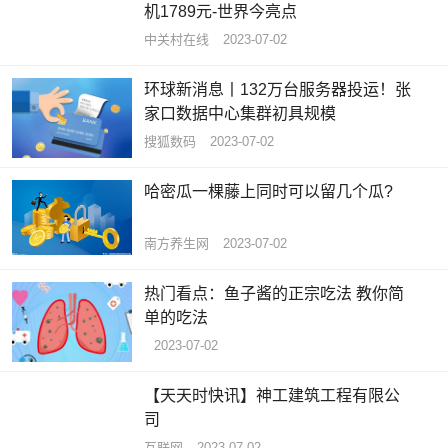
机1789元-世界今亮点
中关村在线
2023-07-02
环球新消息丨132万台服务器投运！张
家口数据中心集群初具规模
搜狐数码
2023-07-02
哈密瓜一棵藤上同时可以留几个瓜?
南方养生网
2023-07-02
热门看点：鱼子酱的正宗吃法 教你简
单的吃法
2023-07-02
【天天时快讯】神工建筑工程有限公
司
互联网
2023-07-02