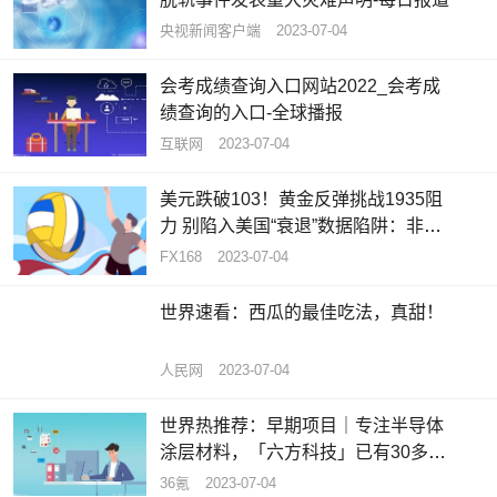
央视新闻客户端
2023-07-04
会考成绩查询入口网站2022_会考成
绩查询的入口-全球播报
互联网
2023-07-04
美元跌破103！黄金反弹挑战1935阻
力 别陷入美国“衰退”数据陷阱：非农
将成美元买盘拐点_天天热推荐
FX168
2023-07-04
世界速看：西瓜的最佳吃法，真甜！
人民网
2023-07-04
世界热推荐：早期项目｜专注半导体
涂层材料，「六方科技」已有30多家
合作伙伴
36氪
2023-07-04