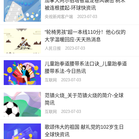
加拿大阿尔伯塔省遭龙卷风袭击 树木
被连根拔起-环球快资讯
央视新闻客户端
2023-07-03
“轮椅男孩”超一本线110分！他心仪的
大学温暖回应-天天热消息
人民日报
2023-07-03
儿童跆拳道腰带系法口诀_儿童跆拳道
腰带系法-今日热讯
互联网
2023-07-03
范镇火烧_关于范镇火烧的简介-全球
简讯
互联网
2023-07-03
歌颂伟大的祖国 献礼党的102岁生日
全球快资讯