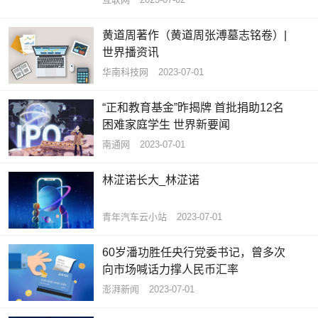
黄道周著作（黄道周张溥墓志铭卷）|
世界播资讯
华南科技网
2023-07-01
“正和教育基金”昨揭牌 首批捐助12名
困难家庭学生 世界新要闻
南通网
2023-07-01
林淽诺长大_林淽诺
青年汽车云小站
2023-07-01
60岁潘功胜任央行党委书记，曾多次
向市场喊话力撑人民币汇率
澎湃新闻
2023-07-01