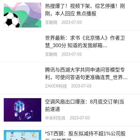
热搜爆了！视频下架、综艺停播！刚
刚，本人回应 焦点播报
互联网
2023-07-03
世界最新：求书《北京情人》作者卫
慧_300分 知道的发我邮箱
344060643拜托各位大神
互联网
2023-07-03
腾讯与西湖大学共同申请问答模型专
利，可使问答语句更准确连贯_世界热
闻
ZAKER科技
2023-07-03
空调风扇出口爆涨：8月底交订单|当
前速递
中关村在线
2023-07-03
*ST西钢：股东拟减持不超1%公司股