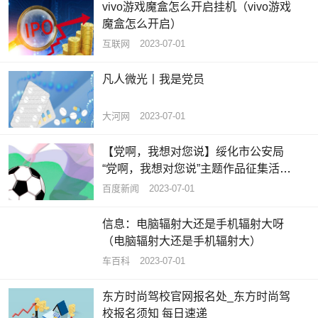
vivo游戏魔盒怎么开启挂机（vivo游戏
魔盒怎么开启）
互联网
2023-07-01
凡人微光丨我是党员
大河网
2023-07-01
【党啊，我想对您说】绥化市公安局
“党啊，我想对您说”主题作品征集活动
获奖名单揭晓-今日视点
百度新闻
2023-07-01
信息：电脑辐射大还是手机辐射大呀
（电脑辐射大还是手机辐射大）
车百科
2023-07-01
东方时尚驾校官网报名处_东方时尚驾
校报名须知 每日速递