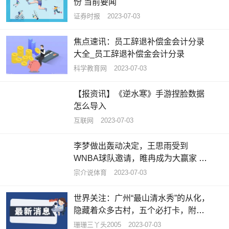
份 当前要闻
证券时报
2023-07-03
焦点速讯：员工辞退补偿金会计分录
大全_员工辞退补偿金会计分录
科学教育网
2023-07-03
【报资讯】《逆水寒》手游捏脸数据
怎么导入
互联网
2023-07-03
李梦做出轰动决定，王思雨受到
WNBA球队邀请，睢冉成为大赢家 天
天资讯
宗介说体育
2023-07-03
世界关注：广州“最山清水秀”的从化，
隐藏着众多古村，五个必打卡，附攻
略
珊珊三丫头2005
2023-07-03