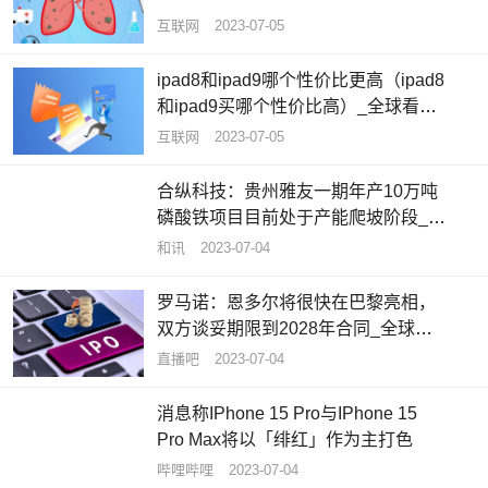
互联网
2023-07-05
ipad8和ipad9哪个性价比更高（ipad8
和ipad9买哪个性价比高）_全球看热
讯
互联网
2023-07-05
合纵科技：贵州雅友一期年产10万吨
磷酸铁项目目前处于产能爬坡阶段_每
日聚焦
和讯
2023-07-04
罗马诺：恩多尔将很快在巴黎亮相，
双方谈妥期限到2028年合同_全球要
闻
直播吧
2023-07-04
消息称IPhone 15 Pro与IPhone 15
Pro Max将以「绯红」作为主打色
哔哩哔哩
2023-07-04