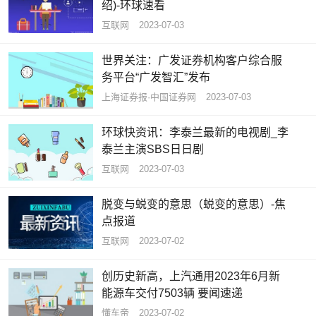
绍)-环球速看
互联网
2023-07-03
世界关注：广发证券机构客户综合服
务平台“广发智汇”发布
上海证券报·中国证券网
2023-07-03
环球快资讯：李泰兰最新的电视剧_李
泰兰主演SBS日日剧
互联网
2023-07-03
脱变与蜕变的意思（蜕变的意思）-焦
点报道
互联网
2023-07-02
创历史新高，上汽通用2023年6月新
能源车交付7503辆 要闻速递
懂车帝
2023-07-02