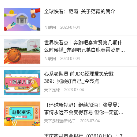
全球快看：范霞_关于范霞的简介
互联网
2023-07-04
世界快看点丨奔跑吧秦霄贤第几期什
么时候播_奔跑吧兄弟白鹿秦霄贤是哪
一期
互联网
2023-07-04
心系老队员 前JDG经理爱笑安慰
369：照顾好自己_今亮点
天下足球
2023-07-04
【环球新视野】继续加油！张曼曼：
事情永远不会变得容易 但你一定能变
得更好
天下足球最新帖子
2023-07-04
重庆农村商业银行（03618.HK）：7