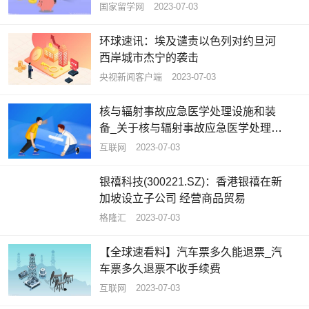
工作的通知
国家留学网
2023-07-03
环球速讯：埃及谴责以色列对约旦河
西岸城市杰宁的袭击
央视新闻客户端
2023-07-03
核与辐射事故应急医学处理设施和装
备_关于核与辐射事故应急医学处理设
施和装备概略
互联网
2023-07-03
银禧科技(300221.SZ)：香港银禧在新
加坡设立子公司 经营商品贸易
格隆汇
2023-07-03
【全球速看料】汽车票多久能退票_汽
车票多久退票不收手续费
互联网
2023-07-03