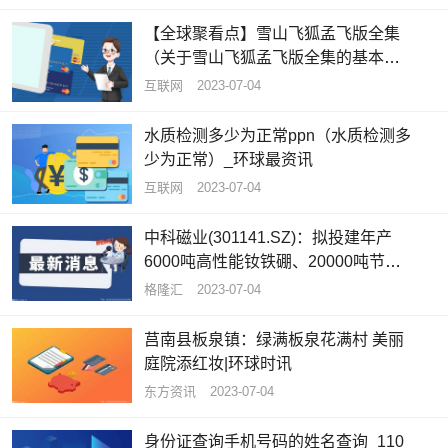
【全球聚看点】雪山飞狐孟飞版全集
（关于雪山飞狐孟飞版全集的基本详
情介绍）
互联网
2023-07-04
水质检测多少为正常ppn（水质检测多
少为正常）_环球最资讯
互联网
2023-07-04
中科磁业(301141.SZ)：拟投建年产
6000吨高性能钕铁硼、20000吨节能
电机磁瓦及1500吨粘结磁项目_全球
格隆汇
2023-07-04
快看
莒南县板泉镇：绿满板泉花满村 美丽
庭院添红妆|环球时讯
东方资讯
2023-07-04
身份证查询手机号码的姓名查询_110