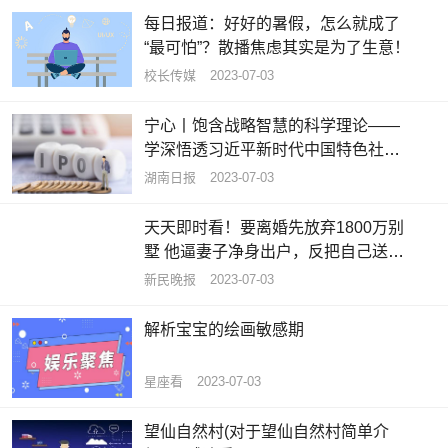
每日报道：好好的暑假，怎么就成了
“最可怕”？散播焦虑其实是为了生意！
校长传媒
2023-07-03
宁心丨饱含战略智慧的科学理论——
学深悟透习近平新时代中国特色社会
主义思想之六 热头条
湖南日报
2023-07-03
天天即时看！要离婚先放弃1800万别
墅 他逼妻子净身出户，反把自己送进
班房
新民晚报
2023-07-03
解析宝宝的绘画敏感期
星座看
2023-07-03
望仙自然村(对于望仙自然村简单介