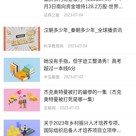
月3日南向资金增持128.2万股-世界今
亮点
证券之星
2023-07-04
汉朝多少年_秦朝多少年_全球播资讯
科学教育网
2023-07-04
她没有手指，但字迹工整清秀！高考
超过一本线6分
半岛晨报
2023-07-03
杰克奥特曼被打的最惨的一集（杰克
奥特曼被打死是哪一集）
互联网
2023-07-03
关于2023年乡村振兴人才培养专项、
国际组织后备人才培养项目立项申报