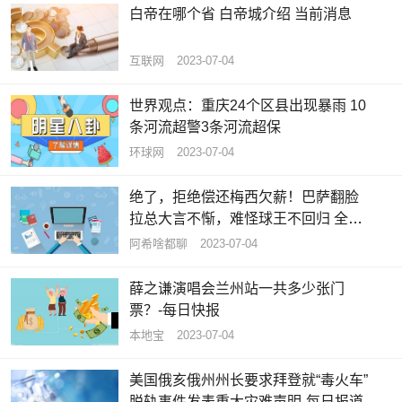
白帝在哪个省 白帝城介绍 当前消息
互联网
2023-07-04
世界观点：重庆24个区县出现暴雨 10
条河流超警3条河流超保
环球网
2023-07-04
绝了，拒绝偿还梅西欠薪！巴萨翻脸
拉总大言不惭，难怪球王不回归 全球
速看料
阿希啥都聊
2023-07-04
薛之谦演唱会兰州站一共多少张门
票？-每日快报
本地宝
2023-07-04
美国俄亥俄州州长要求拜登就“毒火车”
脱轨事件发表重大灾难声明-每日报道