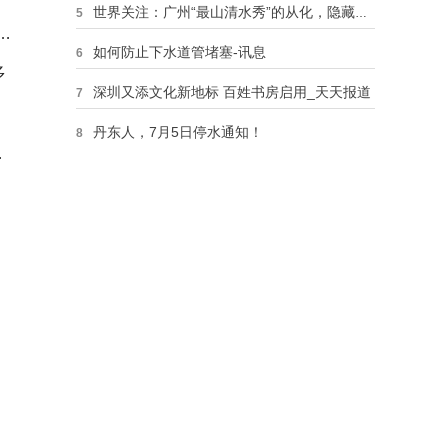
世界关注：广州“最山清水秀”的从化，隐藏着众多古村，五个必打卡，附攻略
5
岛
如何防止下水道管堵塞-讯息
6
多
深圳又添文化新地标 百姓书房启用_天天报道
7
丹东人，7月5日停水通知！
8
-
宿迁首推12个“宿警红”警民驿站示范点 今日热闻
9
加拿大阿尔伯塔省遭龙卷风袭击 树木被连根拔起-环球快资讯
10