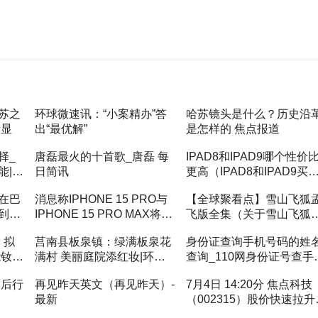
苏之
环球微速讯：“小案精办”答
哈苏镜头是什么？历史沿
渐显
出“最优解”
是怎样的 焦点报道
择_
唐磊最火的十首歌_唐磊 每
IPAD8和IPAD9哪个性价
能|世
日简讯
更高（IPAD8和IPAD9买
个性价比高）_全球看热讯
在巴
消息称IPHONE 15 PRO与
【全球聚看点】雪山飞狐
到
IPHONE 15 PRO MAX将以
飞版全集（关于雪山飞狐
「绯红」作为主打色
飞版全集的基本详情介绍
：拟
莒南县板泉镇：绿满板泉花
身份证查询手机号码的姓
能钕铁
满村 美丽庭院添红妆|环球
查询_110网身份证号查手
磁瓦
时讯
号
而后行
再见昨天英文（再见昨天）-
7月4日 14:20分 焦点科技
全球
最新
（002315）股价快速拉升
热点评