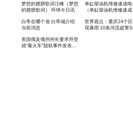
梦想的翅膀歌词汪峰（梦想
单缸柴油机维修速成电
的翅膀歌词） 环球今日讯
（单缸柴油机维修速成
界短讯
白帝在哪个省 白帝城介绍
世界观点：重庆24个
当前消息
现暴雨 10条河流超警
流超保
美国俄亥俄州州长要求拜登
就“毒火车”脱轨事件发表重
大灾难声明-每日报道