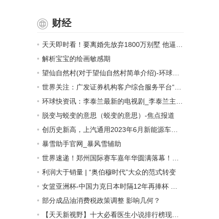
财经
天天即时看！要离婚先放弃1800万别墅 他逼妻子净身出户，反把自己送进班房
解析宝宝的绘画敏感期
望仙自然村(对于望仙自然村简单介绍)-环球速看
世界关注：广发证券机构客户综合服务平台“广发智汇”发布
环球快资讯：李泰兰最新的电视剧_李泰兰主演SBS日日剧
脱变与蜕变的意思（蜕变的意思）-焦点报道
创历史新高，上汽通用2023年6月新能源车交付7503辆 要闻速递
暴雪助手官网_暴风雪辅助
世界速递！郑州国际赛车嘉年华圆满落幕！河南汽摩运动迈入全新时代
利润大于销量 | “奥伯穆时代”大众的范式转变
女篮亚洲杯-中国力克日本时隔12年再捧杯 第12次夺得冠军
部分成品油消费税政策调整 影响几何？
【天天新视野】十大必看医生小说排行榜现代（现代医生小说排行榜）