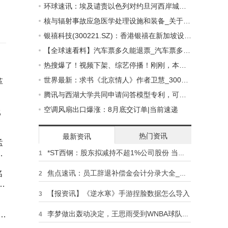
环球速讯：埃及谴责以色列对约旦河西岸城市杰宁的袭击
核与辐射事故应急医学处理设施和装备_关于核与辐射事故应急医学处理设施和装备概略
银禧科技(300221.SZ)：香港银禧在新加坡设立子公司 经营商品贸易
【全球速看料】汽车票多久能退票_汽车票多久退票不收手续费
热搜爆了！视频下架、综艺停播！刚刚，本人回应 焦点播报
世界最新：求书《北京情人》作者卫慧_300分 知道的发我邮箱 344060643拜托各位大神
革
腾讯与西湖大学共同申请问答模型专利，可使问答语句更准确连贯_世界热闻
空调风扇出口爆涨：8月底交订单|当前速递
比
哪
热门资讯
最新资讯
孟
*ST西钢：股东拟减持不超1%公司股份 当前要闻
孟
1
）
名
焦点速讯：员工辞退补偿金会计分录大全_员工辞退补偿金会计分录
2
机
【报资讯】《逆水寒》手游捏脸数据怎么导入
3
李梦做出轰动决定，王思雨受到WNBA球队邀请，睢冉成为大赢家 天天资讯
4