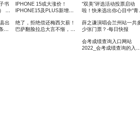
子书
IPHONE 15或大涨价！
“双美”评选活动投票启动
） 世
IPHONE15及PLUS新增青
啦！快来选出你心目中“青
绿色，网友：怎么模仿我的
市最美养老院院长”和“青岛
区县出
绝了，拒绝偿还梅西欠薪！
薛之谦演唱会兰州站一共
IPHONE12呢？ 焦点速读
市最美养老护理员”|全球资
3条河
巴萨翻脸拉总大言不惭，难
少张门票？-每日快报
讯
怪球王不回归 全球速看料
会考成绩查询入口网站
2022_会考成绩查询的入口
全球播报