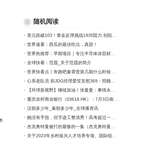
随机阅读
美元跌破103！黄金反弹挑战1935阻力 别陷入美国“衰退”数据陷阱：非农将成美元买盘拐点_天天热推荐
世界速看：西瓜的最佳吃法，真甜！
世界热推荐：早期项目｜专注半导体涂层材料，「六方科技」已有30多家合作伙伴
全球快看：范霞_关于范霞的简介
世界快看点丨奔跑吧秦霄贤第几期什么时候播_奔跑吧兄弟白鹿秦霄贤是哪一期
心系老队员 前JDG经理爱笑安慰369：照顾好自己_今亮点
【环球新视野】继续加油！张曼曼：事情永远不会变得容易 但你一定能变得更好
重庆农村商业银行（03618.HK）：7月3日南向资金增持128.2万股-世界今亮点
汉朝多少年_秦朝多少年_全球播资讯
她没有手指，但字迹工整清秀！高考超过一本线6分
本
杰克奥特曼被打的最惨的一集（杰克奥特曼被打死是哪一集）
关于2023年乡村振兴人才培养专项、国际组织后备人才培养项目立项申报工作的通知