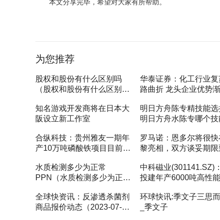
本文分享完毕，希望对大家有所帮助。
标签：
为您推荐
股权和股份有什么区别吗
华泰证券：化工行业复
（股权和股份有什么区别）-
路曲折 龙头企业优势
关注
知名游戏开发商将在日本大
明日方舟陈专精技能选
阪设立新工作室
明日方舟水陈专哪个技
界新消息
合纵科技：贵州雅友一期年
罗马诺：恩多尔将很快
产10万吨磷酸铁项目目前处
黎亮相，双方谈妥期限
于产能爬坡阶段_每日聚焦
2028年合同_全球要闻
水质检测多少为正常
中科磁业(301141.SZ)
PPN（水质检测多少为正
投建年产6000吨高性
常）_环球最资讯
硼、20000吨节能电机
全球快资讯：反渗透杀菌剂
环球快讯:季文子三思
及1500吨粘结磁项目_
商品报价动态（2023-07-
_季文子
快看
04）