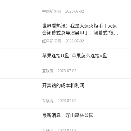
中国新闻网
2023-07-02
世界看热讯：我是大运火炬手丨大运
会闭幕式总导演吴甲丁：闭幕式“很成
都”，定位就是让世界记住成都人
红星新闻网
2023-07-02
苹果连接U盘_苹果怎么连接u盘
互联网
2023-07-02
开宾馆的成本和利润
互联网
2023-07-02
最新消息：浮山森林公园
互联网
2023-07-02