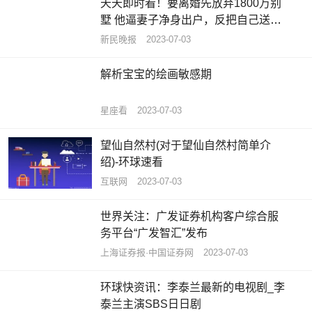
天天即时看！要离婚先放弃1800万别
墅 他逼妻子净身出户，反把自己送进
班房
新民晚报
2023-07-03
解析宝宝的绘画敏感期
星座看
2023-07-03
望仙自然村(对于望仙自然村简单介
绍)-环球速看
互联网
2023-07-03
世界关注：广发证券机构客户综合服
务平台“广发智汇”发布
上海证券报·中国证券网
2023-07-03
环球快资讯：李泰兰最新的电视剧_李
泰兰主演SBS日日剧