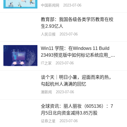
中国新闻网
2023-07-06
教育部：我国各级各类学历教育在校
生2.93亿人
人民日报
2023-07-06
Win11 学院：在Windows 11 Build
23493预览版中如何标记系统应用_环
球关注
IT之家
2023-07-06
谈个天｜明日小暑，迎面而来的热，
勾起杭州人满满的回忆
潮新闻
2023-07-06
全球资讯：丽人丽妆（605136）：7
月5日北向资金减持3.85万股
证券之星
2023-07-06