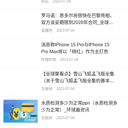
日聚焦
和讯
2023-07-04
罗马诺：恩多尔将很快在巴黎亮相，
双方谈妥期限到2028年合同_全球要
闻
直播吧
2023-07-04
消息称IPhone 15 Pro与IPhone 15
Pro Max将以「绯红」作为主打色
哔哩哔哩
2023-07-04
【全球聚看点】雪山飞狐孟飞版全集
（关于雪山飞狐孟飞版全集的基本详
情介绍）
互联网
2023-07-04
水质检测多少为正常ppn（水质检测多
少为正常）_环球最资讯
互联网
2023-07-04