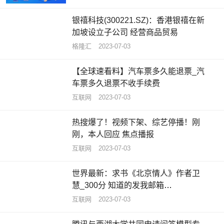
银禧科技(300221.SZ)：香港银禧在新
加坡设立子公司 经营商品贸易
格隆汇
2023-07-03
【全球速看料】汽车票多久能退票_汽
车票多久退票不收手续费
互联网
2023-07-03
热搜爆了！视频下架、综艺停播！刚
刚，本人回应 焦点播报
互联网
2023-07-03
世界最新：求书《北京情人》作者卫
慧_300分 知道的发我邮箱
344060643拜托各位大神
互联网
2023-07-03