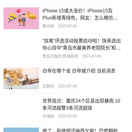
iPhone 15或大涨价！iPhone15及
Plus新增青绿色，网友：怎么模仿我
的iPhone12呢？ 焦点速读
腾讯网
2023-07-04
“双美”评选活动投票启动啦！快来选出
你心目中“青岛市最美养老院院长”和
“青岛市最美养老护理员”|全球资讯
青岛日报社/观海新闻
2023-07-04
白帝在哪个省 白帝城介绍 当前消息
互联网
2023-07-04
世界观点：重庆24个区县出现暴雨 10
条河流超警3条河流超保
环球网
2023-07-04
绝了，拒绝偿还梅西欠薪！巴萨翻脸