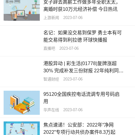
女子辞去高薪工作做多年全职太太，
离婚时获10万元经济补偿 今日热讯
上游新闻
2023-07-06
名记：如果没交易到保罗 勇士本有可
能交易得到利拉德 环球快播报
直播吧
2023-07-06
港股异动 | 彩生活(01778)复牌涨超
30% 完成补发三份财报 22年纯利同比
增长77.61%
智通财经
2023-07-06
95120全国疾控电话流调专用号码启
用
华声在线
2023-07-06
焦点速递！公安部：2022年“净网
2022”专项行动共侦办案件8.3万起