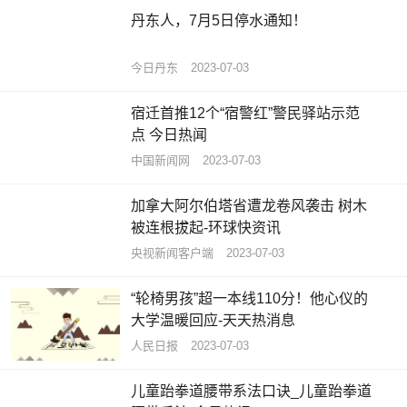
丹东人，7月5日停水通知！
今日丹东
2023-07-03
宿迁首推12个“宿警红”警民驿站示范
点 今日热闻
中国新闻网
2023-07-03
加拿大阿尔伯塔省遭龙卷风袭击 树木
被连根拔起-环球快资讯
央视新闻客户端
2023-07-03
“轮椅男孩”超一本线110分！他心仪的
大学温暖回应-天天热消息
人民日报
2023-07-03
儿童跆拳道腰带系法口诀_儿童跆拳道