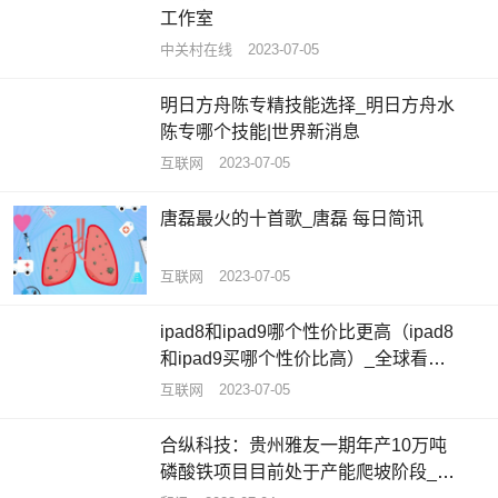
工作室
中关村在线
2023-07-05
明日方舟陈专精技能选择_明日方舟水
陈专哪个技能|世界新消息
互联网
2023-07-05
唐磊最火的十首歌_唐磊 每日简讯
互联网
2023-07-05
ipad8和ipad9哪个性价比更高（ipad8
和ipad9买哪个性价比高）_全球看热
讯
互联网
2023-07-05
合纵科技：贵州雅友一期年产10万吨
磷酸铁项目目前处于产能爬坡阶段_每