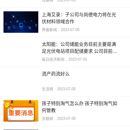
互联网
2023-07-05
上海艾录：子公司与尚德电力将在光
伏材料领域合作
界面新闻
2023-07-05
太阳能：公司储能业务目前主要是满
足光伏电站项目配储要求 公司目前没
有投资储能设备制造
每日经济新闻
2023-07-05
流产药流好么
生活网
2023-07-05
孩子特别淘气怎么办 孩子特别淘气如
何管教
互联网
2023-07-05