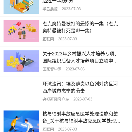
超过一本线6分
半岛晨报
2023-07-03
杰克奥特曼被打的最惨的一集（杰克
奥特曼被打死是哪一集）
互联网
2023-07-03
关于2023年乡村振兴人才培养专项、
国际组织后备人才培养项目立项申报
工作的通知
国家留学网
2023-07-03
环球速讯：埃及谴责以色列对约旦河
西岸城市杰宁的袭击
央视新闻客户端
2023-07-03
核与辐射事故应急医学处理设施和装
备_关于核与辐射事故应急医学处理设
施和装备概略
互联网
2023-07-03