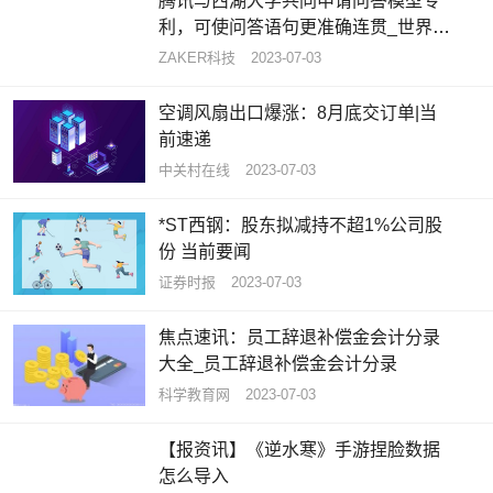
腾讯与西湖大学共同申请问答模型专
利，可使问答语句更准确连贯_世界热
闻
ZAKER科技
2023-07-03
空调风扇出口爆涨：8月底交订单|当
前速递
中关村在线
2023-07-03
*ST西钢：股东拟减持不超1%公司股
份 当前要闻
证券时报
2023-07-03
焦点速讯：员工辞退补偿金会计分录
大全_员工辞退补偿金会计分录
科学教育网
2023-07-03
【报资讯】《逆水寒》手游捏脸数据
怎么导入