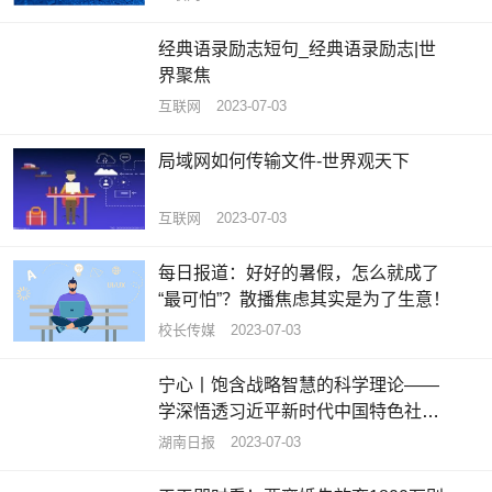
经典语录励志短句_经典语录励志|世
界聚焦
互联网
2023-07-03
局域网如何传输文件-世界观天下
互联网
2023-07-03
每日报道：好好的暑假，怎么就成了
“最可怕”？散播焦虑其实是为了生意！
校长传媒
2023-07-03
宁心丨饱含战略智慧的科学理论——
学深悟透习近平新时代中国特色社会
主义思想之六 热头条
湖南日报
2023-07-03