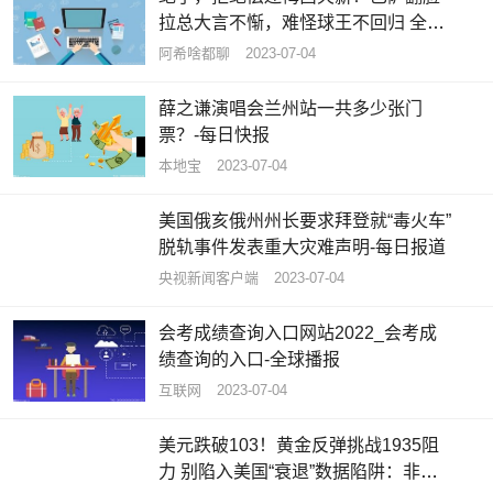
拉总大言不惭，难怪球王不回归 全球
速看料
阿希啥都聊
2023-07-04
薛之谦演唱会兰州站一共多少张门
票？-每日快报
本地宝
2023-07-04
美国俄亥俄州州长要求拜登就“毒火车”
脱轨事件发表重大灾难声明-每日报道
央视新闻客户端
2023-07-04
会考成绩查询入口网站2022_会考成
绩查询的入口-全球播报
互联网
2023-07-04
美元跌破103！黄金反弹挑战1935阻
力 别陷入美国“衰退”数据陷阱：非农