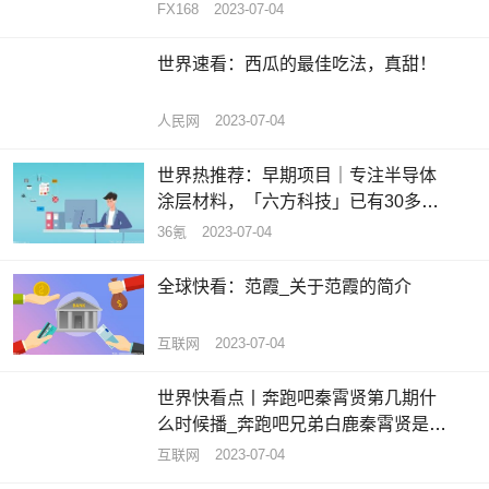
将成美元买盘拐点_天天热推荐
FX168
2023-07-04
世界速看：西瓜的最佳吃法，真甜！
人民网
2023-07-04
世界热推荐：早期项目｜专注半导体
涂层材料，「六方科技」已有30多家
合作伙伴
36氪
2023-07-04
全球快看：范霞_关于范霞的简介
互联网
2023-07-04
世界快看点丨奔跑吧秦霄贤第几期什
么时候播_奔跑吧兄弟白鹿秦霄贤是哪
一期
互联网
2023-07-04