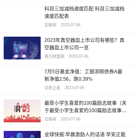
科目三加减档速度匹配 科目三加减档
速度匹配表
互联网
2023-07-06
2023年真空器皿上市公司有哪些？真
空器皿上市公司一览
南方财富网
2023-07-06
7月5日基金净值：工银添颐债券A最
新净值2.56，跌0.39%
证券之星
2023-07-06
最受小学生喜爱的100篇励志故事（关
于最受小学生喜爱的100篇励志故事介
绍）_全球资讯
互联网
2023-07-06
全球快报:早晨激励人的话语 早安正能