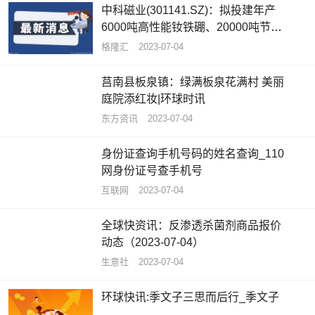
中科磁业(301141.SZ)：拟投建年产
6000吨高性能钕铁硼、20000吨节能
电机磁瓦及1500吨粘结磁项目_全球
格隆汇
2023-07-04
快看
莒南县板泉镇：绿满板泉花满村 美丽
庭院添红妆|环球时讯
东方资讯
2023-07-04
身份证查询手机号码的姓名查询_110
网身份证号查手机号
互联网
2023-07-04
全球快资讯：反渗透杀菌剂商品报价
动态（2023-07-04）
生意社
2023-07-04
环球快讯:季文子三思而后行_季文子