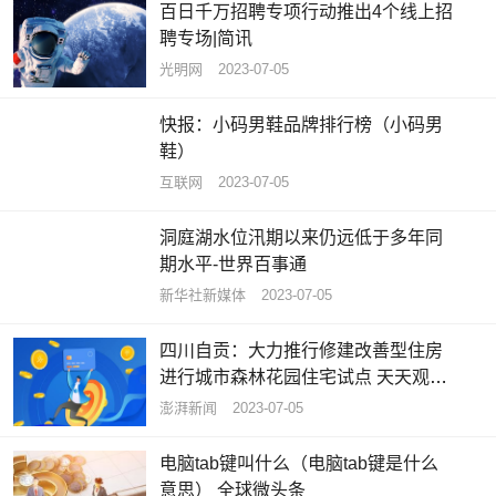
百日千万招聘专项行动推出4个线上招
聘专场|简讯
光明网
2023-07-05
快报：小码男鞋品牌排行榜（小码男
鞋）
互联网
2023-07-05
洞庭湖水位汛期以来仍远低于多年同
期水平-世界百事通
新华社新媒体
2023-07-05
四川自贡：大力推行修建改善型住房
进行城市森林花园住宅试点 天天观热
点
澎湃新闻
2023-07-05
电脑tab键叫什么（电脑tab键是什么
意思） 全球微头条