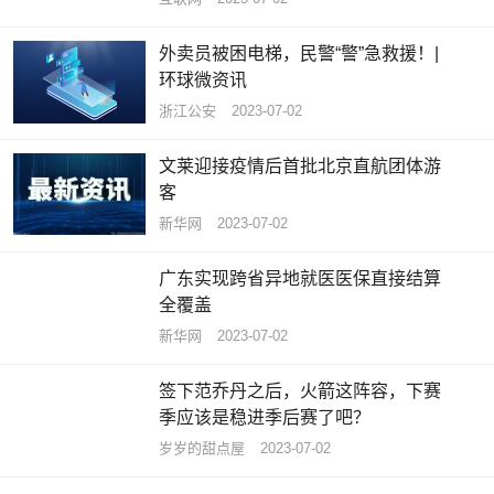
外卖员被困电梯，民警“警”急救援！|
环球微资讯
浙江公安
2023-07-02
文莱迎接疫情后首批北京直航团体游
客
新华网
2023-07-02
广东实现跨省异地就医医保直接结算
全覆盖
新华网
2023-07-02
签下范乔丹之后，火箭这阵容，下赛
季应该是稳进季后赛了吧？
岁岁的甜点屋
2023-07-02