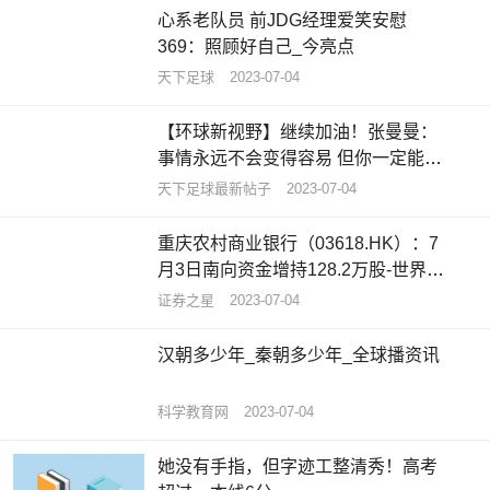
心系老队员 前JDG经理爱笑安慰
369：照顾好自己_今亮点
天下足球
2023-07-04
【环球新视野】继续加油！张曼曼：
事情永远不会变得容易 但你一定能变
得更好
天下足球最新帖子
2023-07-04
重庆农村商业银行（03618.HK）：7
月3日南向资金增持128.2万股-世界今
亮点
证券之星
2023-07-04
汉朝多少年_秦朝多少年_全球播资讯
科学教育网
2023-07-04
她没有手指，但字迹工整清秀！高考