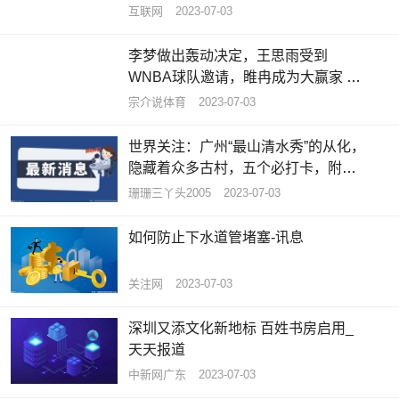
互联网
2023-07-03
李梦做出轰动决定，王思雨受到
WNBA球队邀请，睢冉成为大赢家 天
天资讯
宗介说体育
2023-07-03
世界关注：广州“最山清水秀”的从化，
隐藏着众多古村，五个必打卡，附攻
略
珊珊三丫头2005
2023-07-03
如何防止下水道管堵塞-讯息
关注网
2023-07-03
深圳又添文化新地标 百姓书房启用_
天天报道
中新网广东
2023-07-03