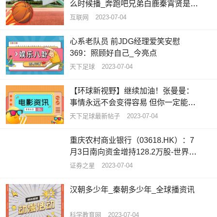
么时候播_奔跑吧兄弟白鹿秦霄贤是哪
一期
互联网
2023-07-04
心系老队员 前JDG经理爱笑安慰
369：照顾好自己_今亮点
天下足球
2023-07-04
【环球新视野】继续加油！张曼曼：
事情永远不会变得容易 但你一定能变
得更好
天下足球最新帖子
2023-07-04
重庆农村商业银行（03618.HK）：7
月3日南向资金增持128.2万股-世界今
亮点
证券之星
2023-07-04
汉朝多少年_秦朝多少年_全球播资讯
科学教育网
2023-07-04