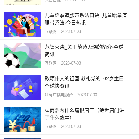
儿童跆拳道腰带系法口诀_儿童跆拳道
腰带系法-今日热讯
互联网
2023-07-03
范镇火烧_关于范镇火烧的简介-全球
简讯
互联网
2023-07-03
歌颂伟大的祖国 献礼党的102岁生日
全球快资讯
红河广播电视台
2023-07-03
霍雨浩为什么痛恨唐三（绝世唐门讲
了什么故事）
互联网
2023-07-03