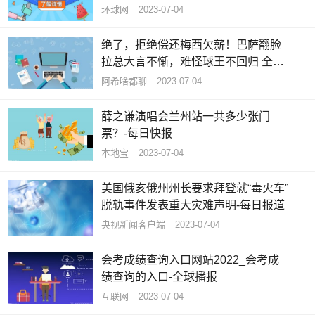
环球网
2023-07-04
绝了，拒绝偿还梅西欠薪！巴萨翻脸
拉总大言不惭，难怪球王不回归 全球
速看料
阿希啥都聊
2023-07-04
薛之谦演唱会兰州站一共多少张门
票？-每日快报
本地宝
2023-07-04
美国俄亥俄州州长要求拜登就“毒火车”
脱轨事件发表重大灾难声明-每日报道
央视新闻客户端
2023-07-04
会考成绩查询入口网站2022_会考成
绩查询的入口-全球播报
互联网
2023-07-04