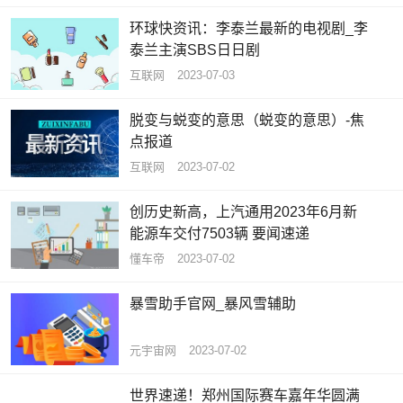
环球快资讯：李泰兰最新的电视剧_李
泰兰主演SBS日日剧
互联网
2023-07-03
脱变与蜕变的意思（蜕变的意思）-焦
点报道
互联网
2023-07-02
创历史新高，上汽通用2023年6月新
能源车交付7503辆 要闻速递
懂车帝
2023-07-02
暴雪助手官网_暴风雪辅助
元宇宙网
2023-07-02
世界速递！郑州国际赛车嘉年华圆满