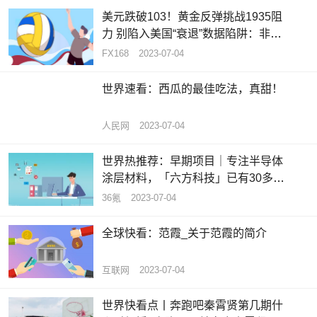
美元跌破103！黄金反弹挑战1935阻
力 别陷入美国“衰退”数据陷阱：非农
将成美元买盘拐点_天天热推荐
FX168
2023-07-04
世界速看：西瓜的最佳吃法，真甜！
人民网
2023-07-04
世界热推荐：早期项目｜专注半导体
涂层材料，「六方科技」已有30多家
合作伙伴
36氪
2023-07-04
全球快看：范霞_关于范霞的简介
互联网
2023-07-04
世界快看点丨奔跑吧秦霄贤第几期什