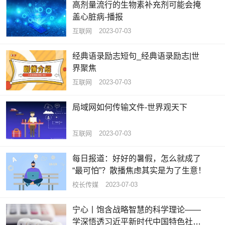
高剂量流行的生物素补充剂可能会掩
盖心脏病-播报
互联网
2023-07-03
经典语录励志短句_经典语录励志|世
界聚焦
互联网
2023-07-03
局域网如何传输文件-世界观天下
互联网
2023-07-03
每日报道：好好的暑假，怎么就成了
“最可怕”？散播焦虑其实是为了生意！
校长传媒
2023-07-03
宁心丨饱含战略智慧的科学理论——
学深悟透习近平新时代中国特色社会