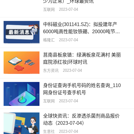
少为正常）_环球最资讯
互联网
2023-07-04
中科磁业(301141.SZ)：拟投建年产
6000吨高性能钕铁硼、20000吨节能
电机磁瓦及1500吨粘结磁项目_全球
格隆汇
2023-07-04
快看
莒南县板泉镇：绿满板泉花满村 美丽
庭院添红妆|环球时讯
东方资讯
2023-07-04
身份证查询手机号码的姓名查询_110
网身份证号查手机号
互联网
2023-07-04
全球快资讯：反渗透杀菌剂商品报价
动态（2023-07-04）
生意社
2023-07-04