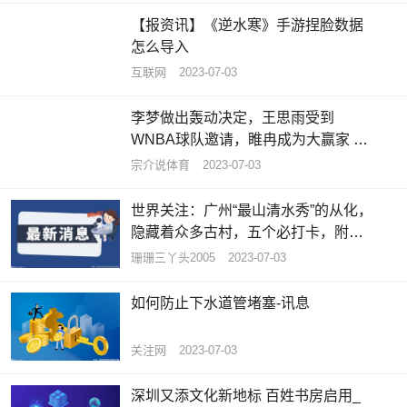
【报资讯】《逆水寒》手游捏脸数据
怎么导入
互联网
2023-07-03
李梦做出轰动决定，王思雨受到
WNBA球队邀请，睢冉成为大赢家 天
天资讯
宗介说体育
2023-07-03
世界关注：广州“最山清水秀”的从化，
隐藏着众多古村，五个必打卡，附攻
略
珊珊三丫头2005
2023-07-03
如何防止下水道管堵塞-讯息
关注网
2023-07-03
深圳又添文化新地标 百姓书房启用_