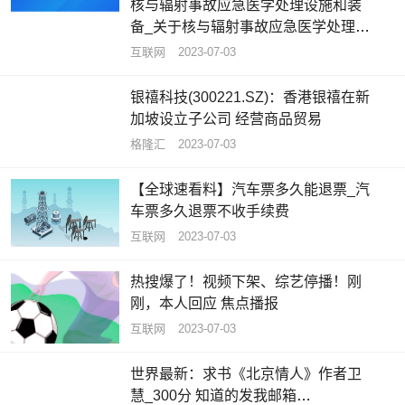
核与辐射事故应急医学处理设施和装
备_关于核与辐射事故应急医学处理设
施和装备概略
互联网
2023-07-03
银禧科技(300221.SZ)：香港银禧在新
加坡设立子公司 经营商品贸易
格隆汇
2023-07-03
【全球速看料】汽车票多久能退票_汽
车票多久退票不收手续费
互联网
2023-07-03
热搜爆了！视频下架、综艺停播！刚
刚，本人回应 焦点播报
互联网
2023-07-03
世界最新：求书《北京情人》作者卫
慧_300分 知道的发我邮箱