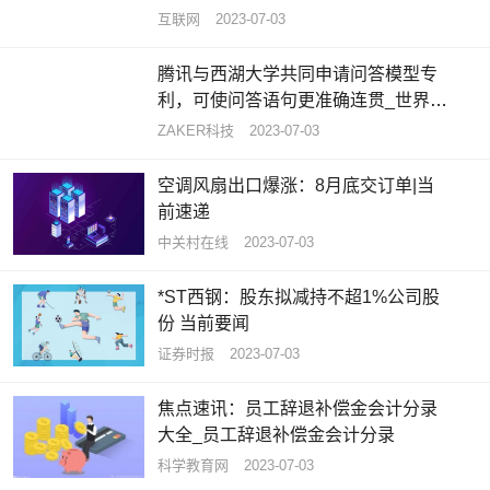
344060643拜托各位大神
互联网
2023-07-03
腾讯与西湖大学共同申请问答模型专
利，可使问答语句更准确连贯_世界热
闻
ZAKER科技
2023-07-03
空调风扇出口爆涨：8月底交订单|当
前速递
中关村在线
2023-07-03
*ST西钢：股东拟减持不超1%公司股
份 当前要闻
证券时报
2023-07-03
焦点速讯：员工辞退补偿金会计分录
大全_员工辞退补偿金会计分录
科学教育网
2023-07-03