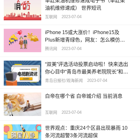
单缸柴油机维修速成电子书（单缸柴
油机维修速成） 世界短讯
互联网
2023-07-04
iPhone 15或大涨价！iPhone15及
Plus新增青绿色，网友：怎么模仿我
的iPhone12呢？ 焦点速读
腾讯网
2023-07-04
“双美”评选活动投票启动啦！快来选出
你心目中“青岛市最美养老院院长”和
“青岛市最美养老护理员”|全球资讯
青岛日报社/观海新闻
2023-07-04
白帝在哪个省 白帝城介绍 当前消息
互联网
2023-07-04
世界观点：重庆24个区县出现暴雨 10
条河流超警3条河流超保