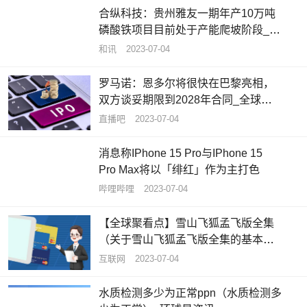
合纵科技：贵州雅友一期年产10万吨
磷酸铁项目目前处于产能爬坡阶段_每
日聚焦
和讯
2023-07-04
罗马诺：恩多尔将很快在巴黎亮相，
双方谈妥期限到2028年合同_全球要
闻
直播吧
2023-07-04
消息称IPhone 15 Pro与IPhone 15
Pro Max将以「绯红」作为主打色
哔哩哔哩
2023-07-04
【全球聚看点】雪山飞狐孟飞版全集
（关于雪山飞狐孟飞版全集的基本详
情介绍）
互联网
2023-07-04
水质检测多少为正常ppn（水质检测多