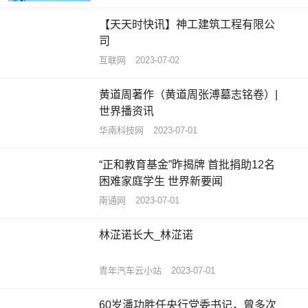
【天天时快讯】神工建筑工程有限公
司
互联网
2023-07-02
黄道周著作（黄道周张溥墓志铭卷）|
世界播资讯
华南科技网
2023-07-01
“正和教育基金”昨揭牌 首批捐助12名
困难家庭学生 世界新要闻
南通网
2023-07-01
林淽诺长大_林淽诺
青年汽车云小站
2023-07-01
60岁潘功胜任央行党委书记，曾多次