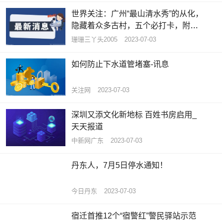
世界关注：广州“最山清水秀”的从化，
隐藏着众多古村，五个必打卡，附攻
略
珊珊三丫头2005
2023-07-03
如何防止下水道管堵塞-讯息
关注网
2023-07-03
深圳又添文化新地标 百姓书房启用_
天天报道
中新网广东
2023-07-03
丹东人，7月5日停水通知！
今日丹东
2023-07-03
宿迁首推12个“宿警红”警民驿站示范