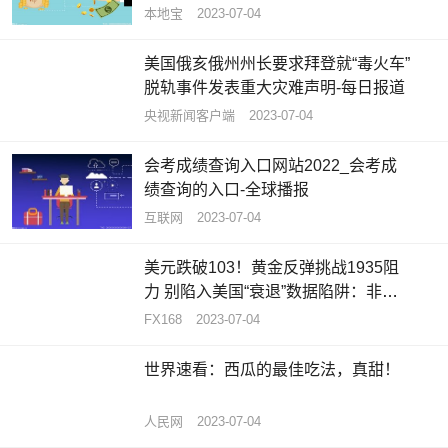
本地宝
2023-07-04
美国俄亥俄州州长要求拜登就“毒火车”
脱轨事件发表重大灾难声明-每日报道
央视新闻客户端
2023-07-04
会考成绩查询入口网站2022_会考成
绩查询的入口-全球播报
互联网
2023-07-04
美元跌破103！黄金反弹挑战1935阻
力 别陷入美国“衰退”数据陷阱：非农
将成美元买盘拐点_天天热推荐
FX168
2023-07-04
世界速看：西瓜的最佳吃法，真甜！
人民网
2023-07-04