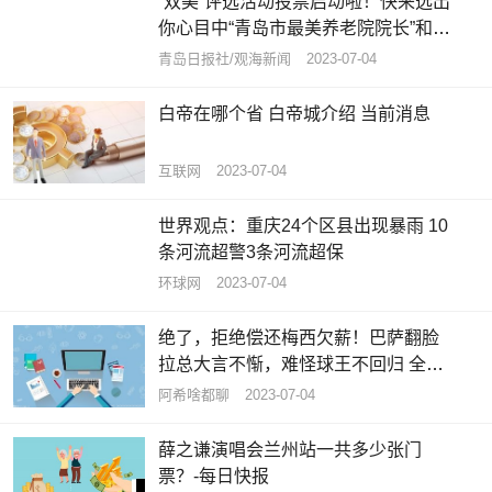
“双美”评选活动投票启动啦！快来选出
你心目中“青岛市最美养老院院长”和
“青岛市最美养老护理员”|全球资讯
青岛日报社/观海新闻
2023-07-04
白帝在哪个省 白帝城介绍 当前消息
互联网
2023-07-04
世界观点：重庆24个区县出现暴雨 10
条河流超警3条河流超保
环球网
2023-07-04
绝了，拒绝偿还梅西欠薪！巴萨翻脸
拉总大言不惭，难怪球王不回归 全球
速看料
阿希啥都聊
2023-07-04
薛之谦演唱会兰州站一共多少张门
票？-每日快报