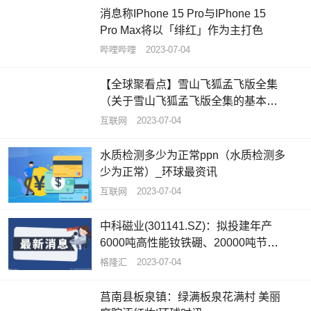
消息称IPhone 15 Pro与IPhone 15
Pro Max将以「绯红」作为主打色
哔哩哔哩
2023-07-04
【全球聚看点】雪山飞狐孟飞版全集
（关于雪山飞狐孟飞版全集的基本详
情介绍）
互联网
2023-07-04
水质检测多少为正常ppn（水质检测多
少为正常）_环球最资讯
互联网
2023-07-04
中科磁业(301141.SZ)：拟投建年产
6000吨高性能钕铁硼、20000吨节能
电机磁瓦及1500吨粘结磁项目_全球
格隆汇
2023-07-04
快看
莒南县板泉镇：绿满板泉花满村 美丽