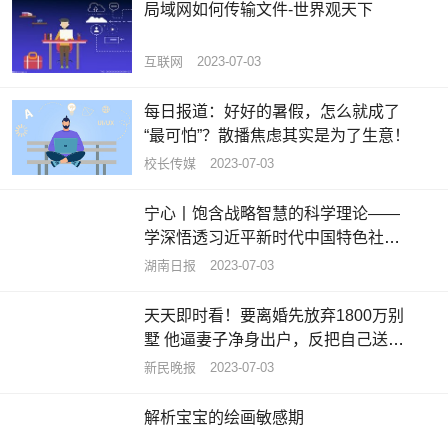
局域网如何传输文件-世界观天下
互联网
2023-07-03
每日报道：好好的暑假，怎么就成了
“最可怕”？散播焦虑其实是为了生意！
校长传媒
2023-07-03
宁心丨饱含战略智慧的科学理论——
学深悟透习近平新时代中国特色社会
主义思想之六 热头条
湖南日报
2023-07-03
天天即时看！要离婚先放弃1800万别
墅 他逼妻子净身出户，反把自己送进
班房
新民晚报
2023-07-03
解析宝宝的绘画敏感期