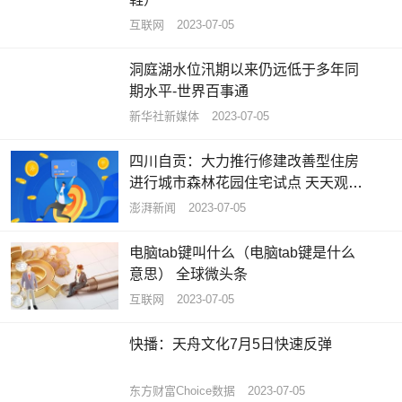
互联网
2023-07-05
洞庭湖水位汛期以来仍远低于多年同
期水平-世界百事通
新华社新媒体
2023-07-05
四川自贡：大力推行修建改善型住房
进行城市森林花园住宅试点 天天观热
点
澎湃新闻
2023-07-05
电脑tab键叫什么（电脑tab键是什么
意思） 全球微头条
互联网
2023-07-05
快播：天舟文化7月5日快速反弹
东方财富Choice数据
2023-07-05