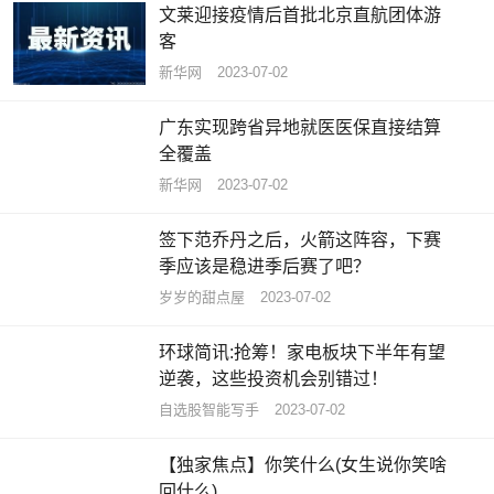
文莱迎接疫情后首批北京直航团体游
客
新华网
2023-07-02
广东实现跨省异地就医医保直接结算
全覆盖
新华网
2023-07-02
签下范乔丹之后，火箭这阵容，下赛
季应该是稳进季后赛了吧？
岁岁的甜点屋
2023-07-02
环球简讯:抢筹！家电板块下半年有望
逆袭，这些投资机会别错过！
自选股智能写手
2023-07-02
【独家焦点】你笑什么(女生说你笑啥
回什么)