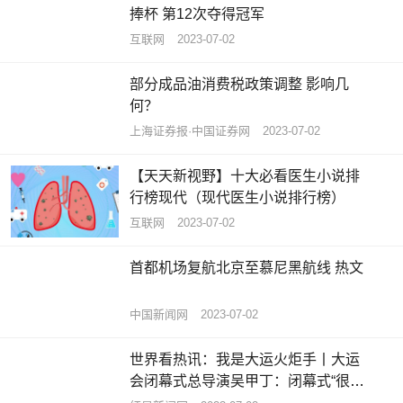
捧杯 第12次夺得冠军
互联网
2023-07-02
部分成品油消费税政策调整 影响几
何？
上海证券报·中国证券网
2023-07-02
【天天新视野】十大必看医生小说排
行榜现代（现代医生小说排行榜）
互联网
2023-07-02
首都机场复航北京至慕尼黑航线 热文
中国新闻网
2023-07-02
世界看热讯：我是大运火炬手丨大运
会闭幕式总导演吴甲丁：闭幕式“很成
都”，定位就是让世界记住成都人