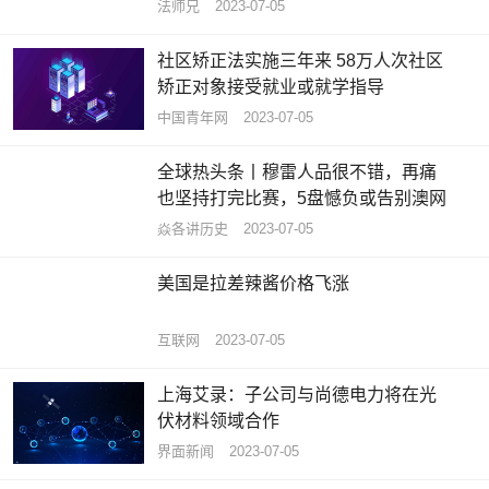
法师兄
2023-07-05
社区矫正法实施三年来 58万人次社区
矫正对象接受就业或就学指导
中国青年网
2023-07-05
全球热头条丨穆雷人品很不错，再痛
也坚持打完比赛，5盘憾负或告别澳网
焱各讲历史
2023-07-05
美国是拉差辣酱价格飞涨
互联网
2023-07-05
上海艾录：子公司与尚德电力将在光
伏材料领域合作
界面新闻
2023-07-05