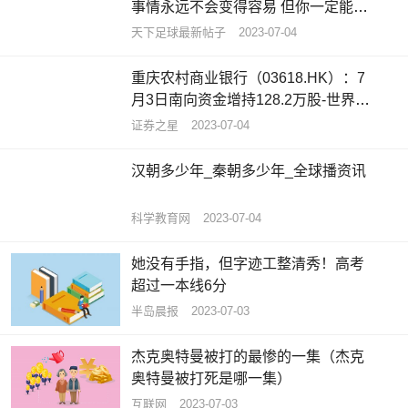
事情永远不会变得容易 但你一定能变
得更好
天下足球最新帖子
2023-07-04
重庆农村商业银行（03618.HK）：7
月3日南向资金增持128.2万股-世界今
亮点
证券之星
2023-07-04
汉朝多少年_秦朝多少年_全球播资讯
科学教育网
2023-07-04
她没有手指，但字迹工整清秀！高考
超过一本线6分
半岛晨报
2023-07-03
杰克奥特曼被打的最惨的一集（杰克
奥特曼被打死是哪一集）
互联网
2023-07-03