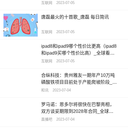
互联网
2023-07-05
唐磊最火的十首歌_唐磊 每日简讯
互联网
2023-07-05
ipad8和ipad9哪个性价比更高（ipad8
和ipad9买哪个性价比高）_全球看热
讯
互联网
2023-07-05
合纵科技：贵州雅友一期年产10万吨
磷酸铁项目目前处于产能爬坡阶段_每
日聚焦
和讯
2023-07-04
罗马诺：恩多尔将很快在巴黎亮相，
双方谈妥期限到2028年合同_全球要
闻
直播吧
2023-07-04