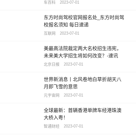
车百科
2023-07-01
东方时尚驾校官网报名处_东方时尚驾
校报名须知 每日速递
互联网
2023-07-01
美最高法院裁定两大名校招生违宪，
未来美大学招生将如何改变？-速讯
北京日报
2023-07-01
世界新消息丨北风卷地白草折胡天八
月即飞雪的意思
元宇宙网
2023-07-01
全球最新：首辆香港单牌车经港珠澳
大桥入粤！
智通财经
2023-07-01