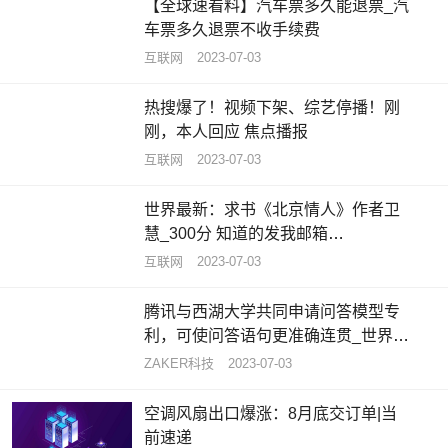
【全球速看料】汽车票多久能退票_汽
车票多久退票不收手续费
互联网
2023-07-03
热搜爆了！视频下架、综艺停播！刚
刚，本人回应 焦点播报
互联网
2023-07-03
世界最新：求书《北京情人》作者卫
慧_300分 知道的发我邮箱
344060643拜托各位大神
互联网
2023-07-03
腾讯与西湖大学共同申请问答模型专
利，可使问答语句更准确连贯_世界热
闻
ZAKER科技
2023-07-03
空调风扇出口爆涨：8月底交订单|当
前速递