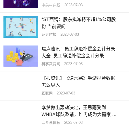
中关村在线
2023-07-03
*ST西钢：股东拟减持不超1%公司股
份 当前要闻
证券时报
2023-07-03
焦点速讯：员工辞退补偿金会计分录
大全_员工辞退补偿金会计分录
科学教育网
2023-07-03
【报资讯】《逆水寒》手游捏脸数据
怎么导入
互联网
2023-07-03
李梦做出轰动决定，王思雨受到
WNBA球队邀请，睢冉成为大赢家 天
天资讯
宗介说体育
2023-07-03