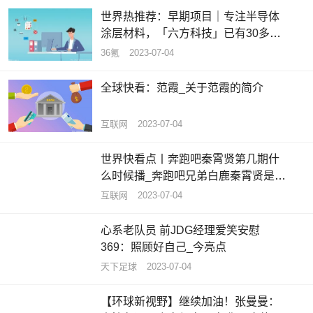
世界热推荐：早期项目｜专注半导体
涂层材料，「六方科技」已有30多家
合作伙伴
36氪
2023-07-04
全球快看：范霞_关于范霞的简介
互联网
2023-07-04
世界快看点丨奔跑吧秦霄贤第几期什
么时候播_奔跑吧兄弟白鹿秦霄贤是哪
一期
互联网
2023-07-04
心系老队员 前JDG经理爱笑安慰
369：照顾好自己_今亮点
天下足球
2023-07-04
【环球新视野】继续加油！张曼曼：