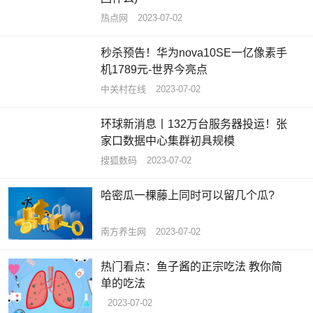
热点网
2023-07-02
秒杀预告！华为nova10SE一亿像素手
机1789元-世界今亮点
中关村在线
2023-07-02
环球新消息丨132万台服务器投运！张
家口数据中心集群初具规模
搜狐数码
2023-07-02
哈密瓜一棵藤上同时可以留几个瓜?
南方养生网
2023-07-02
热门看点：鱼子酱的正宗吃法 教你简
单的吃法
2023-07-02