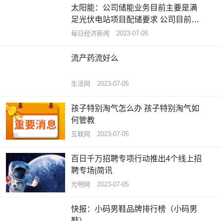
太阳能：公司储能业务目前主要是满
足光伏电站项目配储要求 公司目前没
有投资储能设备制造
每日经济新闻
2023-07-05
流产药流好么
生活网
2023-07-05
孩子特别淘气怎么办 孩子特别淘气如
何管教
互联网
2023-07-05
百日千万招聘专项行动推出4个线上招
聘专场|简讯
光明网
2023-07-05
快报：小码男鞋品牌排行榜（小码男
鞋）