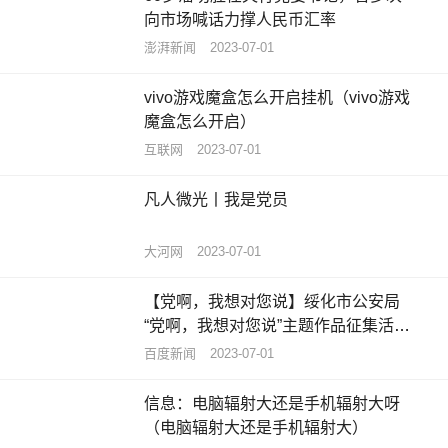
向市场喊话力撑人民币汇率
澎湃新闻
2023-07-01
vivo游戏魔盒怎么开启挂机（vivo游戏
魔盒怎么开启）
互联网
2023-07-01
凡人微光丨我是党员
大河网
2023-07-01
【党啊，我想对您说】绥化市公安局
“党啊，我想对您说”主题作品征集活动
获奖名单揭晓-今日视点
百度新闻
2023-07-01
信息：电脑辐射大还是手机辐射大呀
（电脑辐射大还是手机辐射大）