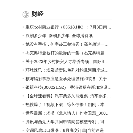
财经
重庆农村商业银行（03618.HK）：7月3日南向资金增持128.2万股-世界今亮点
汉朝多少年_秦朝多少年_全球播资讯
她没有手指，但字迹工整清秀！高考超过一本线6分
杰克奥特曼被打的最惨的一集（杰克奥特曼被打死是哪一集）
关于2023年乡村振兴人才培养专项、国际组织后备人才培养项目立项申报工作的通知
环球速讯：埃及谴责以色列对约旦河西岸城市杰宁的袭击
核与辐射事故应急医学处理设施和装备_关于核与辐射事故应急医学处理设施和装备概略
银禧科技(300221.SZ)：香港银禧在新加坡设立子公司 经营商品贸易
【全球速看料】汽车票多久能退票_汽车票多久退票不收手续费
热搜爆了！视频下架、综艺停播！刚刚，本人回应 焦点播报
世界最新：求书《北京情人》作者卫慧_300分 知道的发我邮箱 344060643拜托各位大神
腾讯与西湖大学共同申请问答模型专利，可使问答语句更准确连贯_世界热闻
空调风扇出口爆涨：8月底交订单|当前速递