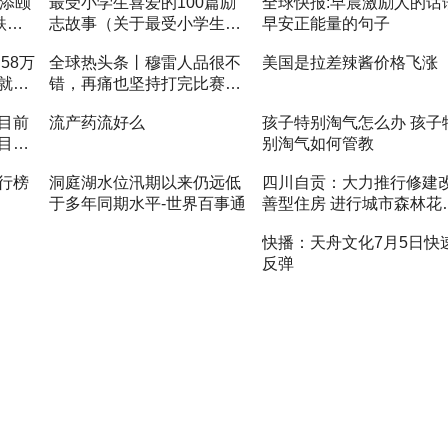
银添颐
最受小学生喜爱的100篇励
全球快报:早晨激励人的话
跌
志故事（关于最受小学生喜
早安正能量的句子
爱的100篇励志故事介绍）_
58万
全球热头条丨穆雷人品很不
美国是拉差辣酱价格飞涨
全球资讯
就业
错，再痛也坚持打完比赛，
5盘憾负或告别澳网
目前
流产药流好么
孩子特别淘气怎么办 孩子
目配
别淘气如何管教
投资储
行榜
洞庭湖水位汛期以来仍远低
四川自贡：大力推行修建
于多年同期水平-世界百事通
善型住房 进行城市森林花
住宅试点 天天观热点
快播：天舟文化7月5日快
反弹