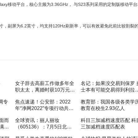
alaxy移动平台，核心主频为3.36GHz， 与S23系列采用的定制版移动平
7.6英寸，副屏为6.2英寸，均支持120Hz刷新率，可以有效避免此前比较割裂
字
女子辞去高薪工作做多年全
名记：如果没交易到保罗 
职太太，离婚时获10万元经
士本有可能交易得到利拉
济补偿 今日热讯
环球快播报
调专
焦点速递！公安部：2022
教育部：我国各级各类学
年“净网2022”专项行动共侦
教育在校生2.93亿人
办案件8.3万起
面而
全球资讯：丽人丽妆
科目三加减档速度匹配 科
满的
（605136）：7月5日北向
三加减档速度匹配表
资金减持3.85万股