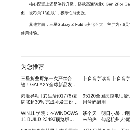
核心配置上还是例行升级，搭载高通骁龙8 Gen 2For G
似，被称为“鸡血版”，极限性能更强。
其他方面，三星Galaxy Z Fold 5变化不大，主屏为
使用体验。
标签：
为您推荐
三星折叠屏第一次严丝合
卜多音字读音 卜多音
缝！GALAXY全球新品发布
会定档|热闻
港股异动 | 彩生活(01778)复
95120全国疾控电话流
牌涨超30% 完成补发三份财
用号码启用
报 22年纯利同比增长
WIN11 学院：在WINDOWS
谈个天｜明日小暑，迎
77.61%
11 BUILD 23493预览版中
来的热，勾起杭州人满
如何标记系统应用_环球关
回忆