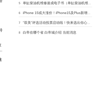
语
单缸柴油机维修速成电子书（单缸柴油机维修速成） 世界短讯
5
iPhone 15或大涨价！iPhone15及Plus新增青绿色，网友：怎么模仿我的iPhone12呢？ 焦点速读
6
“双美”评选活动投票启动啦！快来选出你心目中“青岛市最美养老院院长”和“青岛市最美养老护理员”|全球资讯
7
特
白帝在哪个省 白帝城介绍 当前消息
8
世界观点：重庆24个区县出现暴雨 10条河流超警3条河流超保
9
改
园
绝了，拒绝偿还梅西欠薪！巴萨翻脸拉总大言不惭，难怪球王不回归 全球速看料
10
速