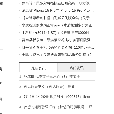
罗马诺：恩多尔将很快在巴黎亮相，双方谈妥期限到2028年合同_全球要闻
台相
消息称IPhone 15 Pro与IPhone 15 Pro Max将以「绯红」作为主打色
【全球聚看点】雪山飞狐孟飞版全集（关于雪山飞狐孟飞版全集的基本详情介绍）
的
水质检测多少为正常ppn（水质检测多少为正常）_环球最资讯
中科磁业(301141.SZ)：拟投建年产6000吨高性能钕铁硼、20000吨节能电机磁瓦及1500吨粘结磁项目_全球快看
莒南县板泉镇：绿满板泉花满村 美丽庭院添红妆|环球时讯
身份证查询手机号码的姓名查询_110网身份证号查手机号
全球快资讯：反渗透杀菌剂商品报价动态（2023-07-04）
热门资讯
最新资讯
勇
德
环球快讯:季文子三思而后行_季文子
1
历
再见昨天英文（再见昨天）-最新
2
7月4日 14:20分 焦点科技（002315）股价快速拉升 热点评
3
目
梦想的翅膀歌词汪峰（梦想的翅膀歌词） 环球今日讯
4