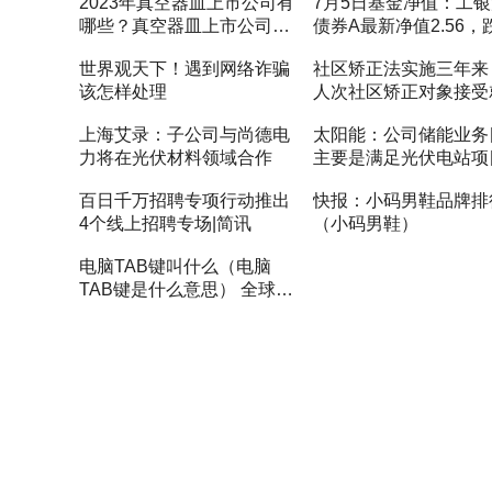
2023年真空器皿上市公司有
7月5日基金净值：工
注
哪些？真空器皿上市公司一
债券A最新净值2.56，
览
0.39%
世界观天下！遇到网络诈骗
社区矫正法实施三年来 
该怎样处理
人次社区矫正对象接受
或就学指导
上海艾录：子公司与尚德电
太阳能：公司储能业务
力将在光伏材料领域合作
主要是满足光伏电站项
储要求 公司目前没有
百日千万招聘专项行动推出
快报：小码男鞋品牌排
能设备制造
4个线上招聘专场|简讯
（小码男鞋）
电脑TAB键叫什么（电脑
TAB键是什么意思） 全球微
头条