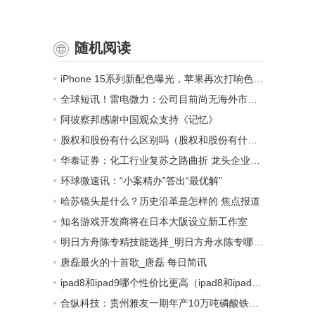
随机阅读
iPhone 15系列新配色曝光，苹果再次打响色彩战
全球短讯！雷电微力：公司目前尚无海外市场业务
阿彼察邦感谢中国观众支持《记忆》
股权和股份有什么区别吗（股权和股份有什么区别）-关注
华泰证券：化工行业复苏之路曲折 龙头企业优势渐显
环球微速讯：“小案精办”答出“最优解”
哈苏镜头是什么？历史沿革是怎样的 焦点报道
知名游戏开发商将在日本大阪设立新工作室
明日方舟陈专精技能选择_明日方舟水陈专哪个技能|世界新消息
唐磊最火的十首歌_唐磊 每日简讯
ipad8和ipad9哪个性价比更高（ipad8和ipad9买哪个性价比高）_全球看热讯
合纵科技：贵州雅友一期年产10万吨磷酸铁项目目前处于产能爬坡阶段_每日聚焦