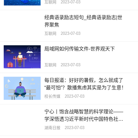
互联网
2023-07-03
经典语录励志短句_经典语录励志|世
界聚焦
互联网
2023-07-03
局域网如何传输文件-世界观天下
互联网
2023-07-03
每日报道：好好的暑假，怎么就成了
“最可怕”？散播焦虑其实是为了生意！
校长传媒
2023-07-03
宁心丨饱含战略智慧的科学理论——
学深悟透习近平新时代中国特色社会
主义思想之六 热头条
湖南日报
2023-07-03