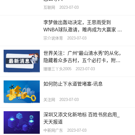
互联网
2023-07-03
李梦做出轰动决定，王思雨受到
WNBA球队邀请，睢冉成为大赢家 天
天资讯
宗介说体育
2023-07-03
世界关注：广州“最山清水秀”的从化，
隐藏着众多古村，五个必打卡，附攻
略
珊珊三丫头2005
2023-07-03
如何防止下水道管堵塞-讯息
关注网
2023-07-03
深圳又添文化新地标 百姓书房启用_
天天报道
中新网广东
2023-07-03