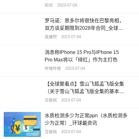
日聚焦
和讯
2023-07-04
罗马诺：恩多尔将很快在巴黎亮相，
双方谈妥期限到2028年合同_全球要
闻
直播吧
2023-07-04
消息称IPhone 15 Pro与IPhone 15
Pro Max将以「绯红」作为主打色
哔哩哔哩
2023-07-04
【全球聚看点】雪山飞狐孟飞版全集
（关于雪山飞狐孟飞版全集的基本详
情介绍）
互联网
2023-07-04
水质检测多少为正常ppn（水质检测多
少为正常）_环球最资讯
互联网
2023-07-04