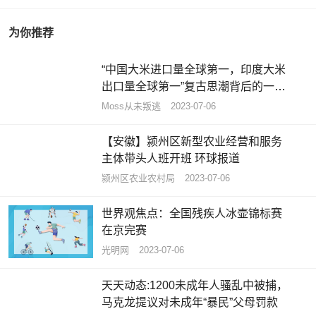
为你推荐
“中国大米进口量全球第一，印度大米
出口量全球第一”复古思潮背后的一些
数据
Moss从未叛逃
2023-07-06
【安徽】颍州区新型农业经营和服务
主体带头人班开班 环球报道
颍州区农业农村局
2023-07-06
世界观焦点：全国残疾人冰壶锦标赛
在京完赛
光明网
2023-07-06
天天动态:1200未成年人骚乱中被捕，
马克龙提议对未成年“暴民”父母罚款