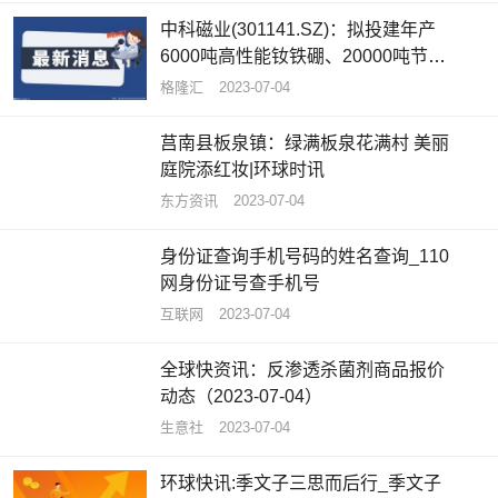
中科磁业(301141.SZ)：拟投建年产
6000吨高性能钕铁硼、20000吨节能
电机磁瓦及1500吨粘结磁项目_全球
格隆汇
2023-07-04
快看
莒南县板泉镇：绿满板泉花满村 美丽
庭院添红妆|环球时讯
东方资讯
2023-07-04
身份证查询手机号码的姓名查询_110
网身份证号查手机号
互联网
2023-07-04
全球快资讯：反渗透杀菌剂商品报价
动态（2023-07-04）
生意社
2023-07-04
环球快讯:季文子三思而后行_季文子