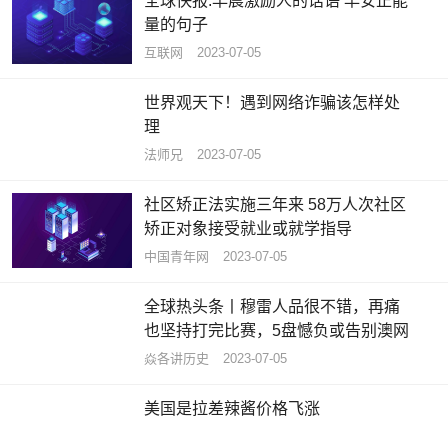
全球快报:早晨激励人的话语 早安正能
量的句子
互联网
2023-07-05
世界观天下！遇到网络诈骗该怎样处
理
法师兄
2023-07-05
社区矫正法实施三年来 58万人次社区
矫正对象接受就业或就学指导
中国青年网
2023-07-05
全球热头条丨穆雷人品很不错，再痛
也坚持打完比赛，5盘憾负或告别澳网
焱各讲历史
2023-07-05
美国是拉差辣酱价格飞涨