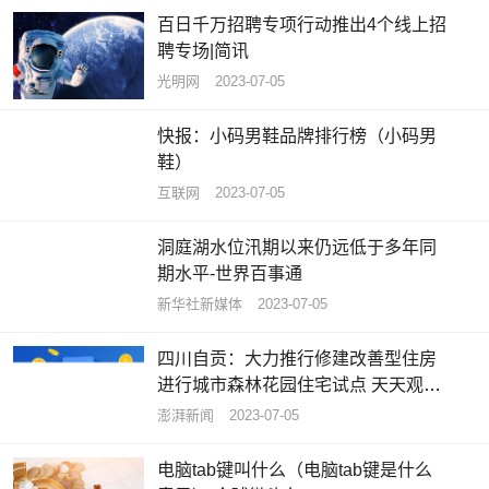
百日千万招聘专项行动推出4个线上招
聘专场|简讯
光明网
2023-07-05
快报：小码男鞋品牌排行榜（小码男
鞋）
互联网
2023-07-05
洞庭湖水位汛期以来仍远低于多年同
期水平-世界百事通
新华社新媒体
2023-07-05
四川自贡：大力推行修建改善型住房
进行城市森林花园住宅试点 天天观热
点
澎湃新闻
2023-07-05
电脑tab键叫什么（电脑tab键是什么