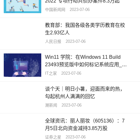
2022”专项行动共侦办案件8.3万起
中国新闻网
2023-07-06
教育部：我国各级各类学历教育在校
生2.93亿人
人民日报
2023-07-06
Win11 学院：在Windows 11 Build
23493预览版中如何标记系统应用_环
球关注
IT之家
2023-07-06
谈个天｜明日小暑，迎面而来的热，
勾起杭州人满满的回忆
潮新闻
2023-07-06
全球资讯：丽人丽妆（605136）：7
月5日北向资金减持3.85万股
证券之星
2023-07-06