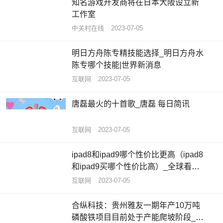
知名游戏开发商将在日本大阪设立新
工作室
中关村在线
2023-07-05
明日方舟陈专精技能选择_明日方舟水
陈专哪个技能|世界新消息
互联网
2023-07-05
唐磊最火的十首歌_唐磊 每日简讯
互联网
2023-07-05
ipad8和ipad9哪个性价比更高（ipad8
和ipad9买哪个性价比高）_全球看热
讯
互联网
2023-07-05
合纵科技：贵州雅友一期年产10万吨
磷酸铁项目目前处于产能爬坡阶段_每