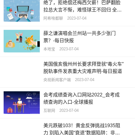
绝了，拒绝偿还梅西欠薪！巴萨翻脸
拉总大言不惭，难怪球王不回归 全球
速看料
阿希啥都聊
2023-07-04
薛之谦演唱会兰州站一共多少张门
票？-每日快报
本地宝
2023-07-04
美国俄亥俄州州长要求拜登就“毒火车”
脱轨事件发表重大灾难声明-每日报道
央视新闻客户端
2023-07-04
会考成绩查询入口网站2022_会考成
绩查询的入口-全球播报
互联网
2023-07-04
美元跌破103！黄金反弹挑战1935阻
力 别陷入美国“衰退”数据陷阱：非农