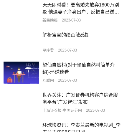
天天即时看！要离婚先放弃1800万别
墅 他逼妻子净身出户，反把自己送进
班房
新民晚报
2023-07-03
解析宝宝的绘画敏感期
星座看
2023-07-03
望仙自然村(对于望仙自然村简单介
绍)-环球速看
互联网
2023-07-03
世界关注：广发证券机构客户综合服
务平台“广发智汇”发布
上海证券报·中国证券网
2023-07-03
环球快资讯：李泰兰最新的电视剧_李