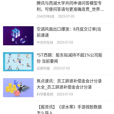
腾讯与西湖大学共同申请问答模型专
利，可使问答语句更准确连贯_世界热
闻
ZAKER科技
2023-07-03
空调风扇出口爆涨：8月底交订单|当
前速递
中关村在线
2023-07-03
*ST西钢：股东拟减持不超1%公司股
份 当前要闻
证券时报
2023-07-03
焦点速讯：员工辞退补偿金会计分录
大全_员工辞退补偿金会计分录
科学教育网
2023-07-03
【报资讯】《逆水寒》手游捏脸数据
怎么导入