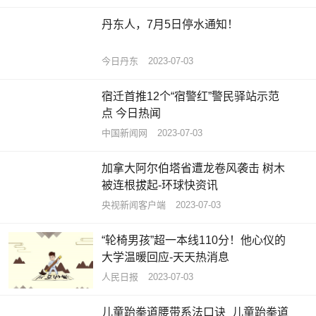
丹东人，7月5日停水通知！
今日丹东
2023-07-03
宿迁首推12个“宿警红”警民驿站示范
点 今日热闻
中国新闻网
2023-07-03
加拿大阿尔伯塔省遭龙卷风袭击 树木
被连根拔起-环球快资讯
央视新闻客户端
2023-07-03
“轮椅男孩”超一本线110分！他心仪的
大学温暖回应-天天热消息
人民日报
2023-07-03
儿童跆拳道腰带系法口诀_儿童跆拳道