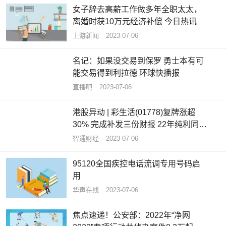
女子辞去高薪工作做多年全职太太，
离婚时获10万元经济补偿 今日热讯
上游新闻
2023-07-06
名记：如果没交易到保罗 勇士本有可
能交易得到利拉德 环球快播报
直播吧
2023-07-06
港股异动 | 彩生活(01778)复牌涨超
30% 完成补发三份财报 22年纯利同比
增长77.61%
智通财经
2023-07-06
95120全国疾控电话流调专用号码启
用
华声在线
2023-07-06
焦点速递！公安部：2022年“净网