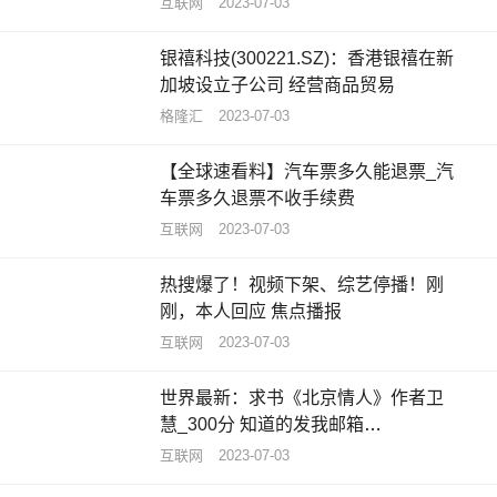
互联网
2023-07-03
银禧科技(300221.SZ)：香港银禧在新
加坡设立子公司 经营商品贸易
格隆汇
2023-07-03
【全球速看料】汽车票多久能退票_汽
车票多久退票不收手续费
互联网
2023-07-03
热搜爆了！视频下架、综艺停播！刚
刚，本人回应 焦点播报
互联网
2023-07-03
世界最新：求书《北京情人》作者卫
慧_300分 知道的发我邮箱
344060643拜托各位大神
互联网
2023-07-03