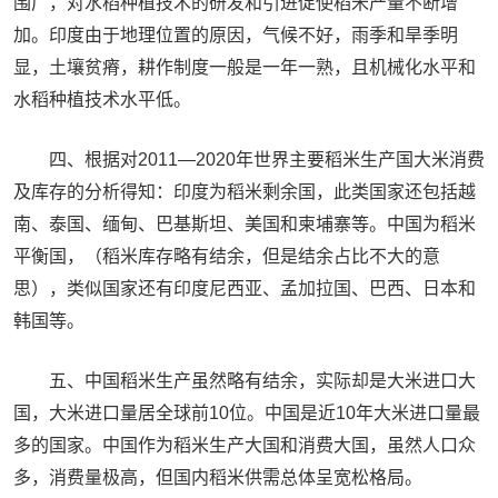
围广，对水稻种植技术的研发和引进促使稻米产量不断增
加。印度由于地理位置的原因，气候不好，雨季和旱季明
显，土壤贫瘠，耕作制度一般是一年一熟，且机械化水平和
水稻种植技术水平低。
四、根据对2011—2020年世界主要稻米生产国大米消费
及库存的分析得知：印度为稻米剩余国，此类国家还包括越
南、泰国、缅甸、巴基斯坦、美国和柬埔寨等。中国为稻米
平衡国，（稻米库存略有结余，但是结余占比不大的意
思），类似国家还有印度尼西亚、孟加拉国、巴西、日本和
韩国等。
五、中国稻米生产虽然略有结余，实际却是大米进口大
国，大米进口量居全球前10位。中国是近10年大米进口量最
多的国家。中国作为稻米生产大国和消费大国，虽然人口众
多，消费量极高，但国内稻米供需总体呈宽松格局。