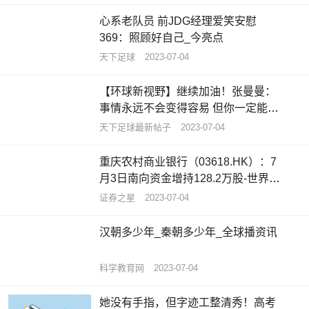
心系老队员 前JDG经理爱笑安慰
369：照顾好自己_今亮点
天下足球
2023-07-04
【环球新视野】继续加油！张曼曼：
事情永远不会变得容易 但你一定能变
得更好
天下足球最新帖子
2023-07-04
重庆农村商业银行（03618.HK）：7
月3日南向资金增持128.2万股-世界今
亮点
证券之星
2023-07-04
汉朝多少年_秦朝多少年_全球播资讯
科学教育网
2023-07-04
她没有手指，但字迹工整清秀！高考