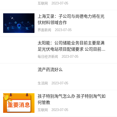
互联网
2023-07-05
上海艾录：子公司与尚德电力将在光
伏材料领域合作
界面新闻
2023-07-05
太阳能：公司储能业务目前主要是满
足光伏电站项目配储要求 公司目前没
有投资储能设备制造
每日经济新闻
2023-07-05
流产药流好么
生活网
2023-07-05
孩子特别淘气怎么办 孩子特别淘气如
何管教
互联网
2023-07-05