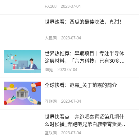
将成美元买盘拐点_天天热推荐
FX168
2023-07-04
世界速看：西瓜的最佳吃法，真甜！
人民网
2023-07-04
世界热推荐：早期项目｜专注半导体
涂层材料，「六方科技」已有30多家
合作伙伴
36氪
2023-07-04
全球快看：范霞_关于范霞的简介
互联网
2023-07-04
世界快看点丨奔跑吧秦霄贤第几期什
么时候播_奔跑吧兄弟白鹿秦霄贤是哪
一期
互联网
2023-07-04