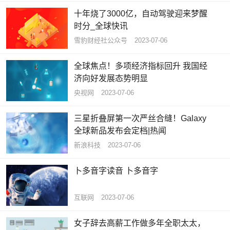
十年烧了3000亿，自动驾驶迎来梦醒
时分_全球快讯
雪豹财经社公众号
2023-07-06
全球焦点！多项经济指标回升 我国经
济向好发展态势明显
央视网
2023-07-06
三星折叠屏第一次严丝合缝！Galaxy
全球新品发布会定档|热闻
新浪科技
2023-07-06
卜多音字读音 卜多音字
互联网
2023-07-06
女子辞去高薪工作做多年全职太太，