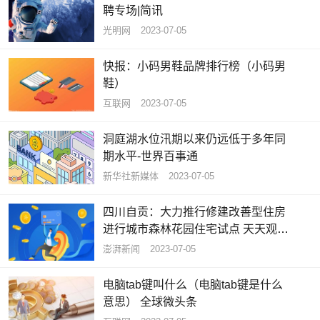
聘专场|简讯
光明网
2023-07-05
快报：小码男鞋品牌排行榜（小码男
鞋）
互联网
2023-07-05
洞庭湖水位汛期以来仍远低于多年同
期水平-世界百事通
新华社新媒体
2023-07-05
四川自贡：大力推行修建改善型住房
进行城市森林花园住宅试点 天天观热
点
澎湃新闻
2023-07-05
电脑tab键叫什么（电脑tab键是什么
意思） 全球微头条