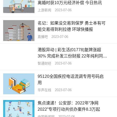
离婚时获10万元经济补偿 今日热讯
上游新闻
2023-07-06
名记：如果没交易到保罗 勇士本有可
能交易得到利拉德 环球快播报
直播吧
2023-07-06
港股异动 | 彩生活(01778)复牌涨超
30% 完成补发三份财报 22年纯利同比
增长77.61%
智通财经
2023-07-06
95120全国疾控电话流调专用号码启
用
华声在线
2023-07-06
焦点速递！公安部：2022年“净网
2022”专项行动共侦办案件8.3万起
中国新闻网
2023-07-06