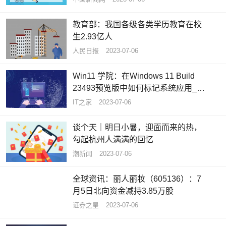
教育部：我国各级各类学历教育在校
生2.93亿人
人民日报
2023-07-06
Win11 学院：在Windows 11 Build
23493预览版中如何标记系统应用_环
球关注
IT之家
2023-07-06
谈个天｜明日小暑，迎面而来的热，
勾起杭州人满满的回忆
潮新闻
2023-07-06
全球资讯：丽人丽妆（605136）：7
月5日北向资金减持3.85万股
证券之星
2023-07-06