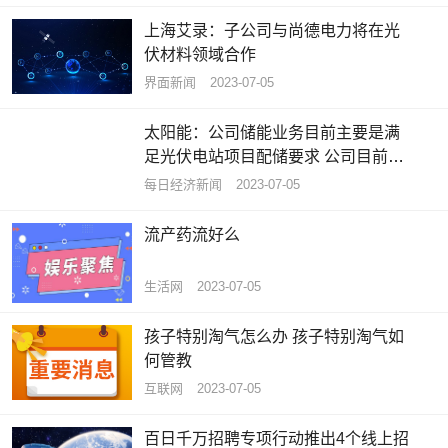
上海艾录：子公司与尚德电力将在光
伏材料领域合作
界面新闻
2023-07-05
太阳能：公司储能业务目前主要是满
足光伏电站项目配储要求 公司目前没
有投资储能设备制造
每日经济新闻
2023-07-05
流产药流好么
生活网
2023-07-05
孩子特别淘气怎么办 孩子特别淘气如
何管教
互联网
2023-07-05
百日千万招聘专项行动推出4个线上招