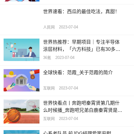
世界速看：西瓜的最佳吃法，真甜！
人民网
2023-07-04
世界热推荐：早期项目｜专注半导体
涂层材料，「六方科技」已有30多家
合作伙伴
36氪
2023-07-04
全球快看：范霞_关于范霞的简介
互联网
2023-07-04
世界快看点丨奔跑吧秦霄贤第几期什
么时候播_奔跑吧兄弟白鹿秦霄贤是哪
一期
互联网
2023-07-04
心系老队员 前JDG经理爱笑安慰