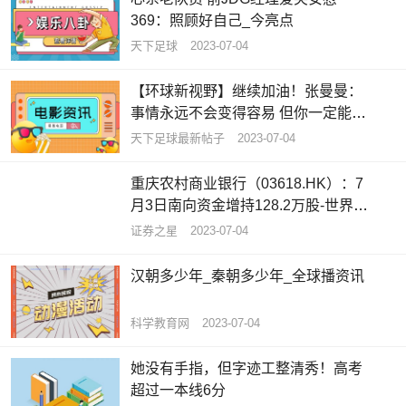
369：照顾好自己_今亮点
天下足球
2023-07-04
【环球新视野】继续加油！张曼曼：
事情永远不会变得容易 但你一定能变
得更好
天下足球最新帖子
2023-07-04
重庆农村商业银行（03618.HK）：7
月3日南向资金增持128.2万股-世界今
亮点
证券之星
2023-07-04
汉朝多少年_秦朝多少年_全球播资讯
科学教育网
2023-07-04
她没有手指，但字迹工整清秀！高考
超过一本线6分