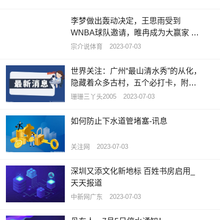
李梦做出轰动决定，王思雨受到
WNBA球队邀请，睢冉成为大赢家 天
天资讯
宗介说体育
2023-07-03
世界关注：广州“最山清水秀”的从化，
隐藏着众多古村，五个必打卡，附攻
略
珊珊三丫头2005
2023-07-03
如何防止下水道管堵塞-讯息
关注网
2023-07-03
深圳又添文化新地标 百姓书房启用_
天天报道
中新网广东
2023-07-03