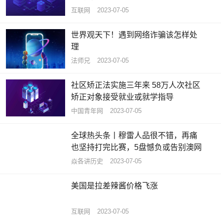
互联网
2023-07-05
世界观天下！遇到网络诈骗该怎样处
理
法师兄
2023-07-05
社区矫正法实施三年来 58万人次社区
矫正对象接受就业或就学指导
中国青年网
2023-07-05
全球热头条丨穆雷人品很不错，再痛
也坚持打完比赛，5盘憾负或告别澳网
焱各讲历史
2023-07-05
美国是拉差辣酱价格飞涨
互联网
2023-07-05