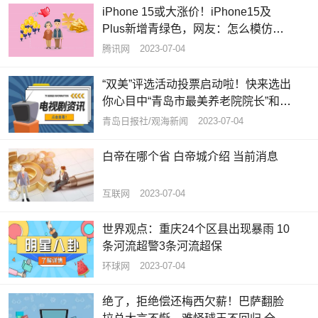
iPhone 15或大涨价！iPhone15及
Plus新增青绿色，网友：怎么模仿我
的iPhone12呢？ 焦点速读
腾讯网
2023-07-04
“双美”评选活动投票启动啦！快来选出
你心目中“青岛市最美养老院院长”和
“青岛市最美养老护理员”|全球资讯
青岛日报社/观海新闻
2023-07-04
白帝在哪个省 白帝城介绍 当前消息
互联网
2023-07-04
世界观点：重庆24个区县出现暴雨 10
条河流超警3条河流超保
环球网
2023-07-04
绝了，拒绝偿还梅西欠薪！巴萨翻脸