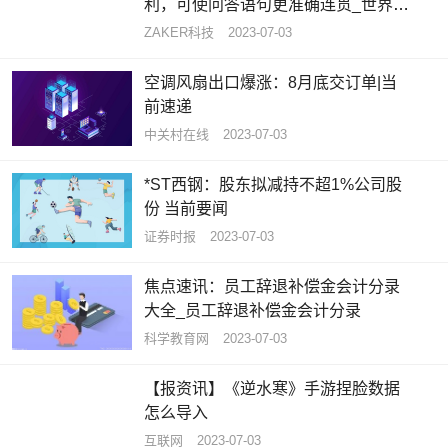
利，可使问答语句更准确连贯_世界热
闻
ZAKER科技
2023-07-03
空调风扇出口爆涨：8月底交订单|当
前速递
中关村在线
2023-07-03
*ST西钢：股东拟减持不超1%公司股
份 当前要闻
证券时报
2023-07-03
焦点速讯：员工辞退补偿金会计分录
大全_员工辞退补偿金会计分录
科学教育网
2023-07-03
【报资讯】《逆水寒》手游捏脸数据
怎么导入
互联网
2023-07-03