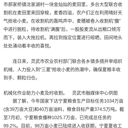
市郝家桥镇沈家湖村一块金灿灿的麦田里，多台大型联合收
割机在麦田里来回穿梭，麦香四溢，农户们正在利用晴好天
气抢收小麦。在收割机的轰鸣声中，麦穗被卷入收割机“腹”
中进行脱粒，待收割机“满腹”后，一股股麦流从出粮口倾泻
而下，装入大拖拉机，再拉到指定位置进行晾晒，田间地头
处处涌动着丰收的喜悦。
连日来，灵武市农业农村部门联合各乡镇多措并举组织
机械、人力投入到“三夏”抢收小麦的热潮中，确保夏粮丰收
到手、颗粒归仓。
机械化作业助力小麦及时收割。 灵武市融媒体中心供图
据了解，今年国家下达宁夏粮食生产目标任务1034万亩
(含39万亩大豆)和40万亩油料，粮食目标产量374.5万吨。截
至7月初，宁夏粮食播种1025.7万亩，已完成总任务的
99.2%。目前，98万亩小麦已陆续进入收获期，宁夏夏收工