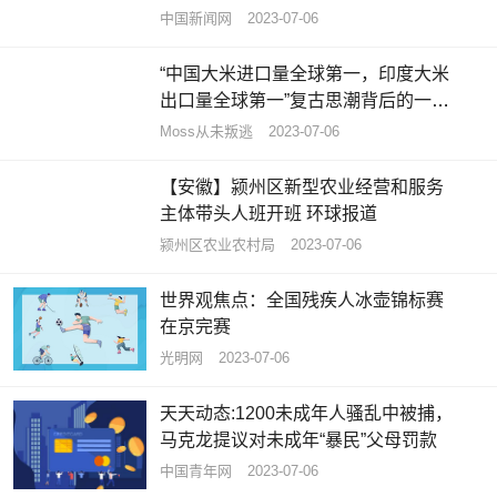
中国新闻网
2023-07-06
“中国大米进口量全球第一，印度大米
出口量全球第一”复古思潮背后的一些
数据
Moss从未叛逃
2023-07-06
【安徽】颍州区新型农业经营和服务
主体带头人班开班 环球报道
颍州区农业农村局
2023-07-06
世界观焦点：全国残疾人冰壶锦标赛
在京完赛
光明网
2023-07-06
天天动态:1200未成年人骚乱中被捕，
马克龙提议对未成年“暴民”父母罚款
中国青年网
2023-07-06