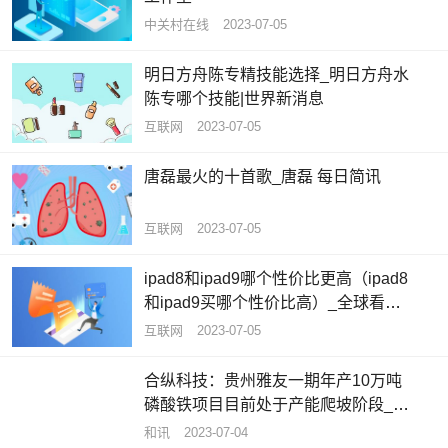
中关村在线
2023-07-05
明日方舟陈专精技能选择_明日方舟水
陈专哪个技能|世界新消息
互联网
2023-07-05
唐磊最火的十首歌_唐磊 每日简讯
互联网
2023-07-05
ipad8和ipad9哪个性价比更高（ipad8
和ipad9买哪个性价比高）_全球看热
讯
互联网
2023-07-05
合纵科技：贵州雅友一期年产10万吨
磷酸铁项目目前处于产能爬坡阶段_每
日聚焦
和讯
2023-07-04