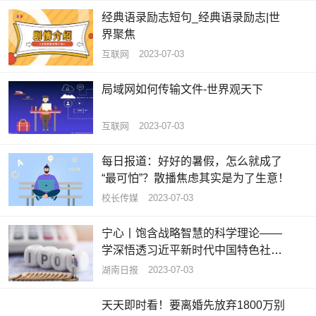
经典语录励志短句_经典语录励志|世
界聚焦
互联网
2023-07-03
局域网如何传输文件-世界观天下
互联网
2023-07-03
每日报道：好好的暑假，怎么就成了
“最可怕”？散播焦虑其实是为了生意！
校长传媒
2023-07-03
宁心丨饱含战略智慧的科学理论——
学深悟透习近平新时代中国特色社会
主义思想之六 热头条
湖南日报
2023-07-03
天天即时看！要离婚先放弃1800万别