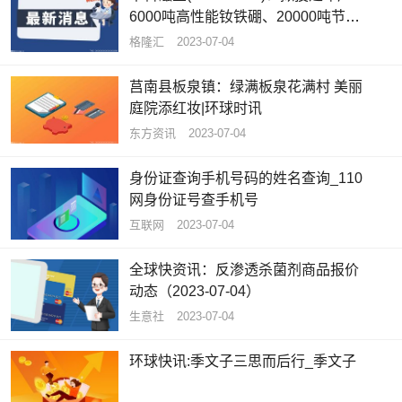
6000吨高性能钕铁硼、20000吨节能
电机磁瓦及1500吨粘结磁项目_全球
格隆汇
2023-07-04
快看
莒南县板泉镇：绿满板泉花满村 美丽
庭院添红妆|环球时讯
东方资讯
2023-07-04
身份证查询手机号码的姓名查询_110
网身份证号查手机号
互联网
2023-07-04
全球快资讯：反渗透杀菌剂商品报价
动态（2023-07-04）
生意社
2023-07-04
环球快讯:季文子三思而后行_季文子