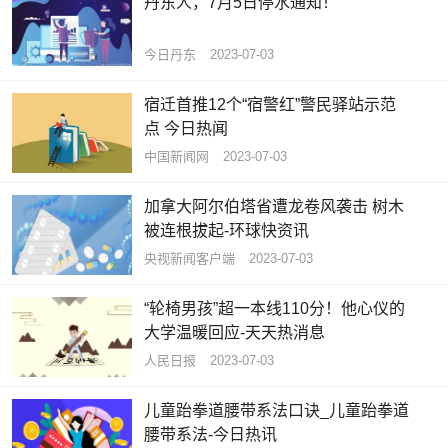
丹东人，7月5日停水通知！
今日丹东
2023-07-03
宿迁首推12个“宿警红”警民驿站示范
点 今日热闻
中国新闻网
2023-07-03
加拿大阿尔伯塔省遭龙卷风袭击 树木
被连根拔起-环球快资讯
央视新闻客户端
2023-07-03
“轮椅男孩”超一本线110分！他心仪的
大学温暖回应-天天热消息
人民日报
2023-07-03
儿童跆拳道腰带系法口诀_儿童跆拳道
腰带系法-今日热讯