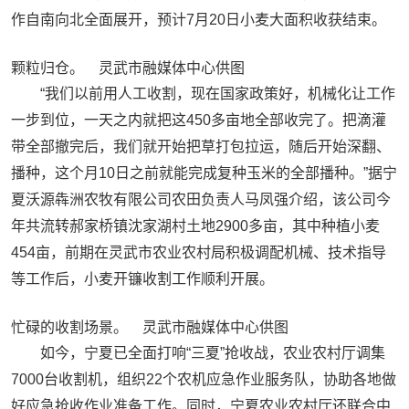
作自南向北全面展开，预计7月20日小麦大面积收获结束。
颗粒归仓。 灵武市融媒体中心供图
“我们以前用人工收割，现在国家政策好，机械化让工作
一步到位，一天之内就把这450多亩地全部收完了。把滴灌
带全部撤完后，我们就开始把草打包拉运，随后开始深翻、
播种，这个月10日之前就能完成复种玉米的全部播种。”据宁
夏沃源犇洲农牧有限公司农田负责人马凤强介绍，该公司今
年共流转郝家桥镇沈家湖村土地2900多亩，其中种植小麦
454亩，前期在灵武市农业农村局积极调配机械、技术指导
等工作后，小麦开镰收割工作顺利开展。
忙碌的收割场景。 灵武市融媒体中心供图
如今，宁夏已全面打响“三夏”抢收战，农业农村厅调集
7000台收割机，组织22个农机应急作业服务队，协助各地做
好应急抢收作业准备工作。同时，宁夏农业农村厅还联合中