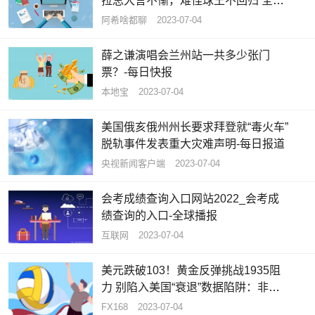
拉总大言不惭，难怪球王不回归 全球
速看料
阿希啥都聊
2023-07-04
薛之谦演唱会兰州站一共多少张门
票？-每日快报
本地宝
2023-07-04
美国俄亥俄州州长要求拜登就“毒火车”
脱轨事件发表重大灾难声明-每日报道
央视新闻客户端
2023-07-04
会考成绩查询入口网站2022_会考成
绩查询的入口-全球播报
互联网
2023-07-04
美元跌破103！黄金反弹挑战1935阻
力 别陷入美国“衰退”数据陷阱：非农
将成美元买盘拐点_天天热推荐
FX168
2023-07-04