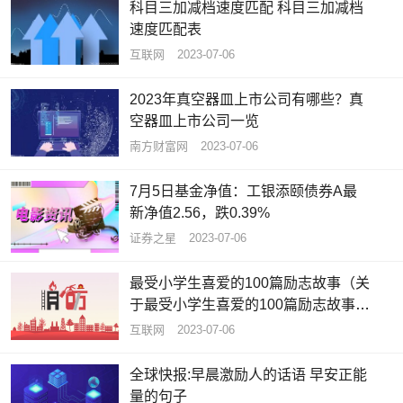
科目三加减档速度匹配 科目三加减档
速度匹配表
互联网
2023-07-06
2023年真空器皿上市公司有哪些？真
空器皿上市公司一览
南方财富网
2023-07-06
7月5日基金净值：工银添颐债券A最
新净值2.56，跌0.39%
证券之星
2023-07-06
最受小学生喜爱的100篇励志故事（关
于最受小学生喜爱的100篇励志故事介
绍）_全球资讯
互联网
2023-07-06
全球快报:早晨激励人的话语 早安正能
量的句子