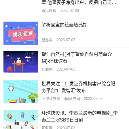
墅 他逼妻子净身出户，反把自己送进
班房
新民晚报
2023-07-03
解析宝宝的绘画敏感期
星座看
2023-07-03
望仙自然村(对于望仙自然村简单介
绍)-环球速看
互联网
2023-07-03
世界关注：广发证券机构客户综合服
务平台“广发智汇”发布
上海证券报·中国证券网
2023-07-03
环球快资讯：李泰兰最新的电视剧_李
泰兰主演SBS日日剧
互联网
2023-07-03