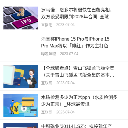
罗马诺：恩多尔将很快在巴黎亮相，
双方谈妥期限到2028年合同_全球要
闻
直播吧
2023-07-04
消息称IPhone 15 Pro与IPhone 15
Pro Max将以「绯红」作为主打色
哔哩哔哩
2023-07-04
【全球聚看点】雪山飞狐孟飞版全集
（关于雪山飞狐孟飞版全集的基本详
情介绍）
互联网
2023-07-04
水质检测多少为正常ppn（水质检测多
少为正常）_环球最资讯
互联网
2023-07-04
中科磁业(301141.SZ)：拟投建年产