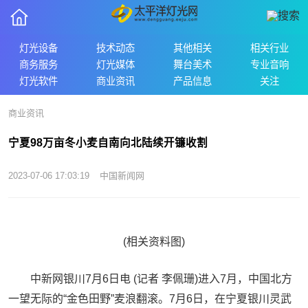
灯光设备
技术动态
其他相关
相关行业
商务服务
灯光媒体
舞台美术
专业音响
灯光软件
商业资讯
产品信息
关注
商业资讯
宁夏98万亩冬小麦自南向北陆续开镰收割
2023-07-06 17:03:19
中国新闻网
(相关资料图)
中新网银川7月6日电 (记者 李佩珊)进入7月，中国北方
一望无际的“金色田野”麦浪翻滚。7月6日，在宁夏银川灵武