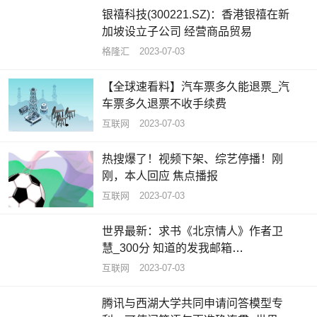
银禧科技(300221.SZ)：香港银禧在新
加坡设立子公司 经营商品贸易
格隆汇
2023-07-03
【全球速看料】汽车票多久能退票_汽
车票多久退票不收手续费
互联网
2023-07-03
热搜爆了！视频下架、综艺停播！刚
刚，本人回应 焦点播报
互联网
2023-07-03
世界最新：求书《北京情人》作者卫
慧_300分 知道的发我邮箱
344060643拜托各位大神
互联网
2023-07-03
腾讯与西湖大学共同申请问答模型专