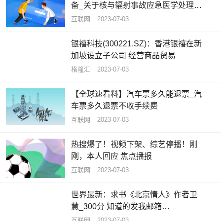
备_关于核与辐射事故应急医学处理设
施和装备概略
互联网
2023-07-03
银禧科技(300221.SZ)：香港银禧在新
加坡设立子公司 经营商品贸易
格隆汇
2023-07-03
【全球速看料】汽车票多久能退票_汽
车票多久退票不收手续费
互联网
2023-07-03
热搜爆了！视频下架、综艺停播！刚
刚，本人回应 焦点播报
互联网
2023-07-03
世界最新：求书《北京情人》作者卫
慧_300分 知道的发我邮箱
344060643拜托各位大神
互联网
2023-07-03