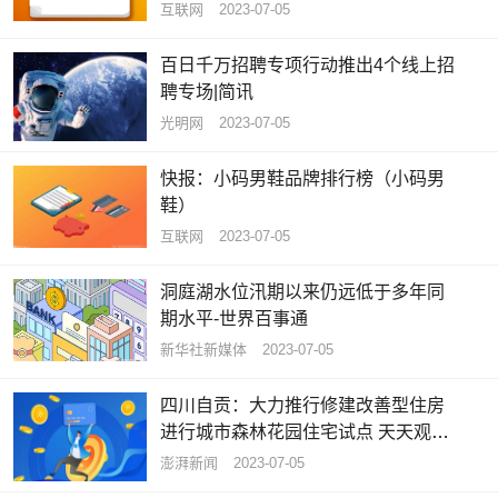
互联网
2023-07-05
百日千万招聘专项行动推出4个线上招
聘专场|简讯
光明网
2023-07-05
快报：小码男鞋品牌排行榜（小码男
鞋）
互联网
2023-07-05
洞庭湖水位汛期以来仍远低于多年同
期水平-世界百事通
新华社新媒体
2023-07-05
四川自贡：大力推行修建改善型住房
进行城市森林花园住宅试点 天天观热
点
澎湃新闻
2023-07-05