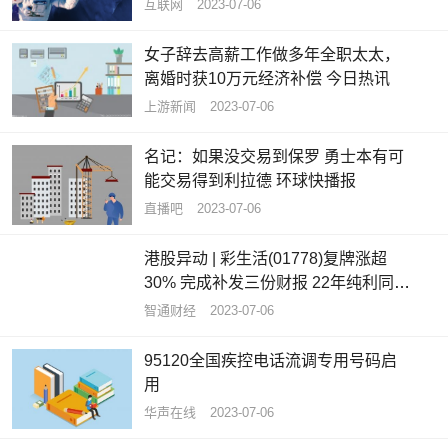
互联网
2023-07-06
女子辞去高薪工作做多年全职太太，
离婚时获10万元经济补偿 今日热讯
上游新闻
2023-07-06
名记：如果没交易到保罗 勇士本有可
能交易得到利拉德 环球快播报
直播吧
2023-07-06
港股异动 | 彩生活(01778)复牌涨超
30% 完成补发三份财报 22年纯利同比
增长77.61%
智通财经
2023-07-06
95120全国疾控电话流调专用号码启
用
华声在线
2023-07-06