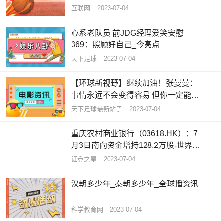
一期
互联网
2023-07-04
心系老队员 前JDG经理爱笑安慰
369：照顾好自己_今亮点
天下足球
2023-07-04
【环球新视野】继续加油！张曼曼：
事情永远不会变得容易 但你一定能变
得更好
天下足球最新帖子
2023-07-04
重庆农村商业银行（03618.HK）：7
月3日南向资金增持128.2万股-世界今
亮点
证券之星
2023-07-04
汉朝多少年_秦朝多少年_全球播资讯
科学教育网
2023-07-04