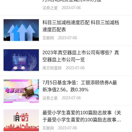
证券之星
2023-07-06
科目三加减档速度匹配 科目三加减档
速度匹配表
互联网
2023-07-06
2023年真空器皿上市公司有哪些？真
空器皿上市公司一览
南方财富网
2023-07-06
7月5日基金净值：工银添颐债券A最
新净值2.56，跌0.39%
证券之星
2023-07-06
最受小学生喜爱的100篇励志故事（关
于最受小学生喜爱的100篇励志故事介
绍）_全球资讯
互联网
2023-07-06