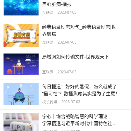
盖心脏病-播报
互联网
2023-07-03
经典语录励志短句_经典语录励志|世
界聚焦
互联网
2023-07-03
局域网如何传输文件-世界观天下
互联网
2023-07-03
每日报道：好好的暑假，怎么就成了
“最可怕”？散播焦虑其实是为了生意！
校长传媒
2023-07-03
宁心丨饱含战略智慧的科学理论——
学深悟透习近平新时代中国特色社会
主义思想之六 热头条