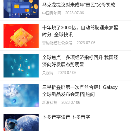
马克龙提议对未成年“暴民”父母罚款
中国青年网
2023-07-06
十年烧了3000亿，自动驾驶迎来梦醒
时分_全球快讯
雪豹财经社公众号
2023-07-06
全球焦点！多项经济指标回升 我国经
济向好发展态势明显
央视网
2023-07-06
三星折叠屏第一次严丝合缝！Galaxy
全球新品发布会定档|热闻
新浪科技
2023-07-06
卜多音字读音 卜多音字