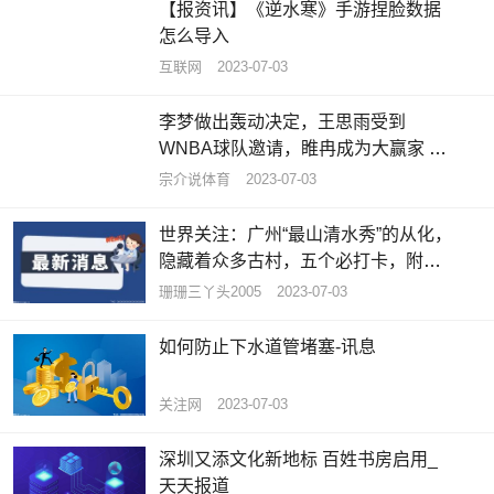
【报资讯】《逆水寒》手游捏脸数据
怎么导入
互联网
2023-07-03
李梦做出轰动决定，王思雨受到
WNBA球队邀请，睢冉成为大赢家 天
天资讯
宗介说体育
2023-07-03
世界关注：广州“最山清水秀”的从化，
隐藏着众多古村，五个必打卡，附攻
略
珊珊三丫头2005
2023-07-03
如何防止下水道管堵塞-讯息
关注网
2023-07-03
深圳又添文化新地标 百姓书房启用_
天天报道