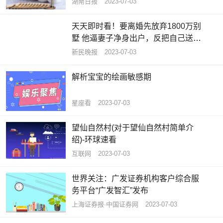
湖南日报
2023-07-03
天天即时看！要离婚先放弃1800万别
墅 他逼妻子净身出户，反把自己送进
班房
新民晚报
2023-07-03
解析宝宝的绘画敏感期
星座看
2023-07-03
望仙自然村(对于望仙自然村简单介
绍)-环球速看
互联网
2023-07-03
世界关注：广发证券机构客户综合服
务平台“广发智汇”发布
上海证券报·中国证券网
2023-07-03