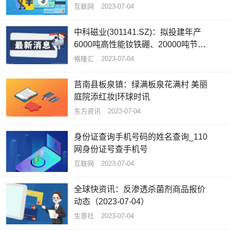
互联网
2023-07-04
中科磁业(301141.SZ)：拟投建年产
6000吨高性能钕铁硼、20000吨节能
电机磁瓦及1500吨粘结磁项目_全球
格隆汇
2023-07-04
快看
莒南县板泉镇：绿满板泉花满村 美丽
庭院添红妆|环球时讯
东方资讯
2023-07-04
身份证查询手机号码的姓名查询_110
网身份证号查手机号
互联网
2023-07-04
全球快资讯：反渗透杀菌剂商品报价
动态（2023-07-04）
生意社
2023-07-04