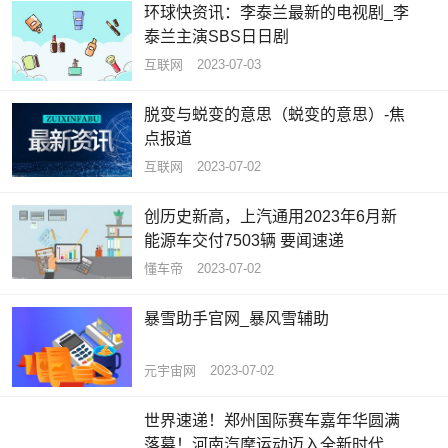
环球快资讯：李泰兰最新的电视剧_李
泰兰主演SBS日日剧
互联网
2023-07-03
脱变与蜕变的意思（蜕变的意思）-焦
点报道
互联网
2023-07-02
创历史新高，上汽通用2023年6月新
能源车交付7503辆 要闻速递
懂车帝
2023-07-02
暴雪助手官网_暴风雪辅助
元宇宙网
2023-07-02
世界速递！郑州国际赛车嘉年华圆满
落幕！河南汽摩运动迈入全新时代