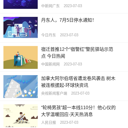
中新网广东
2023-07-03
丹东人，7月5日停水通知！
今日丹东
2023-07-03
宿迁首推12个“宿警红”警民驿站示范
点 今日热闻
中国新闻网
2023-07-03
加拿大阿尔伯塔省遭龙卷风袭击 树木
被连根拔起-环球快资讯
央视新闻客户端
2023-07-03
“轮椅男孩”超一本线110分！他心仪的
大学温暖回应-天天热消息
人民日报
2023-07-03