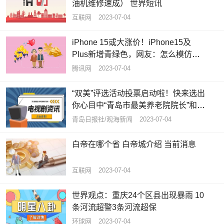
油机维修速成） 世界短讯
互联网
2023-07-04
iPhone 15或大涨价！iPhone15及
Plus新增青绿色，网友：怎么模仿我
的iPhone12呢？ 焦点速读
腾讯网
2023-07-04
“双美”评选活动投票启动啦！快来选出
你心目中“青岛市最美养老院院长”和
“青岛市最美养老护理员”|全球资讯
青岛日报社/观海新闻
2023-07-04
白帝在哪个省 白帝城介绍 当前消息
互联网
2023-07-04
世界观点：重庆24个区县出现暴雨 10
条河流超警3条河流超保
环球网
2023-07-04