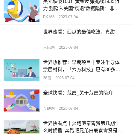
美元跌破103！黄金反弹挑战1935阻
力 别陷入美国“衰退”数据陷阱：非农
将成美元买盘拐点_天天热推荐
FX168
2023-07-04
世界速看：西瓜的最佳吃法，真甜！
人民网
2023-07-04
世界热推荐：早期项目｜专注半导体
涂层材料，「六方科技」已有30多家
合作伙伴
36氪
2023-07-04
全球快看：范霞_关于范霞的简介
互联网
2023-07-04
世界快看点丨奔跑吧秦霄贤第几期什
么时候播_奔跑吧兄弟白鹿秦霄贤是哪