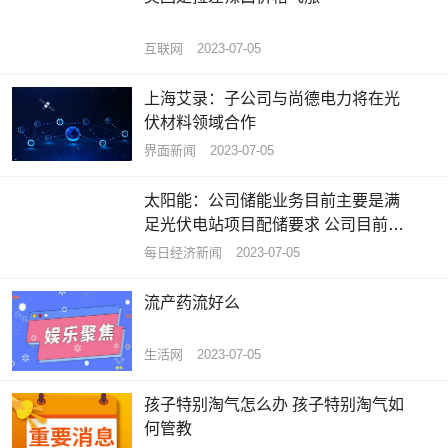
互联网
2023-07-05
上海艾录：子公司与尚德电力将在光
伏材料领域合作
界面新闻
2023-07-05
太阳能：公司储能业务目前主要是满
足光伏电站项目配储要求 公司目前没
有投资储能设备制造
每日经济新闻
2023-07-05
流产药流好么
生活网
2023-07-05
孩子特别淘气怎么办 孩子特别淘气如
何管教