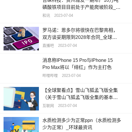
合纵科技：贵州雅友一期年产10万吨
磷酸铁项目目前处于产能爬坡阶段_每
日聚焦
和讯
2023-07-04
罗马诺：恩多尔将很快在巴黎亮相，
双方谈妥期限到2028年合同_全球要
闻
直播吧
2023-07-04
消息称IPhone 15 Pro与IPhone 15
Pro Max将以「绯红」作为主打色
哔哩哔哩
2023-07-04
【全球聚看点】雪山飞狐孟飞版全集
（关于雪山飞狐孟飞版全集的基本详
情介绍）
互联网
2023-07-04
水质检测多少为正常ppn（水质检测多
少为正常）_环球最资讯