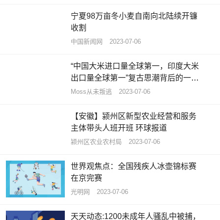
宁夏98万亩冬小麦自南向北陆续开镰
收割
中国新闻网
2023-07-06
“中国大米进口量全球第一，印度大米
出口量全球第一”复古思潮背后的一些
数据
Moss从未叛逃
2023-07-06
【安徽】颍州区新型农业经营和服务
主体带头人班开班 环球报道
颍州区农业农村局
2023-07-06
世界观焦点：全国残疾人冰壶锦标赛
在京完赛
光明网
2023-07-06
天天动态:1200未成年人骚乱中被捕，