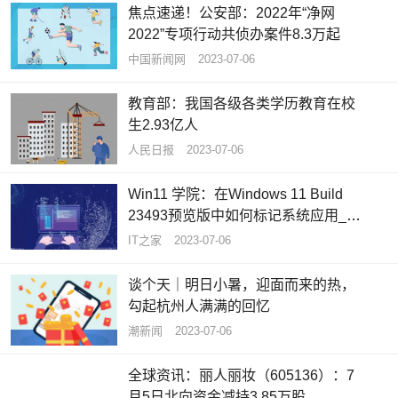
焦点速递！公安部：2022年“净网
2022”专项行动共侦办案件8.3万起
中国新闻网
2023-07-06
教育部：我国各级各类学历教育在校
生2.93亿人
人民日报
2023-07-06
Win11 学院：在Windows 11 Build
23493预览版中如何标记系统应用_环
球关注
IT之家
2023-07-06
谈个天｜明日小暑，迎面而来的热，
勾起杭州人满满的回忆
潮新闻
2023-07-06
全球资讯：丽人丽妆（605136）：7
月5日北向资金减持3.85万股