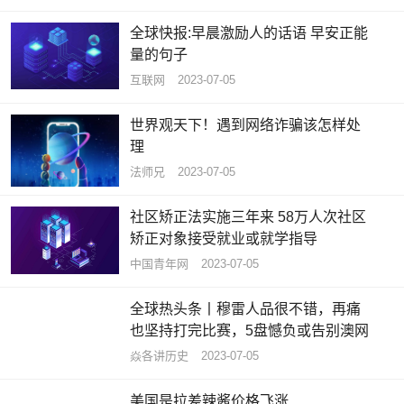
全球快报:早晨激励人的话语 早安正能
量的句子
互联网
2023-07-05
世界观天下！遇到网络诈骗该怎样处
理
法师兄
2023-07-05
社区矫正法实施三年来 58万人次社区
矫正对象接受就业或就学指导
中国青年网
2023-07-05
全球热头条丨穆雷人品很不错，再痛
也坚持打完比赛，5盘憾负或告别澳网
焱各讲历史
2023-07-05
美国是拉差辣酱价格飞涨