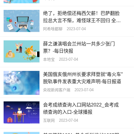
绝了，拒绝偿还梅西欠薪！巴萨翻脸
拉总大言不惭，难怪球王不回归 全球
速看料
阿希啥都聊
2023-07-04
薛之谦演唱会兰州站一共多少张门
票？-每日快报
本地宝
2023-07-04
美国俄亥俄州州长要求拜登就“毒火车”
脱轨事件发表重大灾难声明-每日报道
央视新闻客户端
2023-07-04
会考成绩查询入口网站2022_会考成
绩查询的入口-全球播报
互联网
2023-07-04