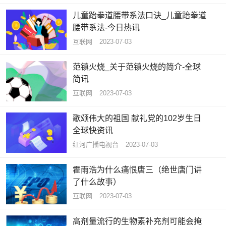
儿童跆拳道腰带系法口诀_儿童跆拳道
腰带系法-今日热讯
互联网
2023-07-03
范镇火烧_关于范镇火烧的简介-全球
简讯
互联网
2023-07-03
歌颂伟大的祖国 献礼党的102岁生日
全球快资讯
红河广播电视台
2023-07-03
霍雨浩为什么痛恨唐三（绝世唐门讲
了什么故事）
互联网
2023-07-03
高剂量流行的生物素补充剂可能会掩