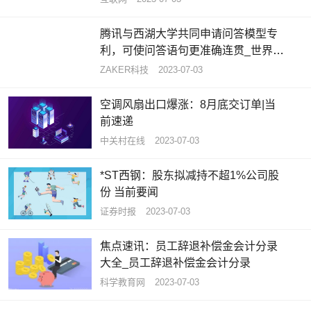
腾讯与西湖大学共同申请问答模型专
利，可使问答语句更准确连贯_世界热
闻
ZAKER科技
2023-07-03
空调风扇出口爆涨：8月底交订单|当
前速递
中关村在线
2023-07-03
*ST西钢：股东拟减持不超1%公司股
份 当前要闻
证券时报
2023-07-03
焦点速讯：员工辞退补偿金会计分录
大全_员工辞退补偿金会计分录
科学教育网
2023-07-03