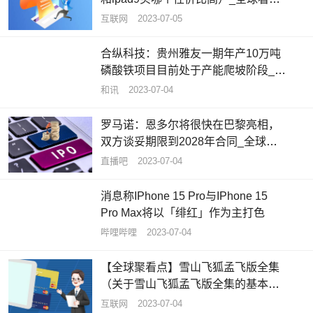
讯
互联网
2023-07-05
合纵科技：贵州雅友一期年产10万吨
磷酸铁项目目前处于产能爬坡阶段_每
日聚焦
和讯
2023-07-04
罗马诺：恩多尔将很快在巴黎亮相，
双方谈妥期限到2028年合同_全球要
闻
直播吧
2023-07-04
消息称IPhone 15 Pro与IPhone 15
Pro Max将以「绯红」作为主打色
哔哩哔哩
2023-07-04
【全球聚看点】雪山飞狐孟飞版全集
（关于雪山飞狐孟飞版全集的基本详
情介绍）
互联网
2023-07-04