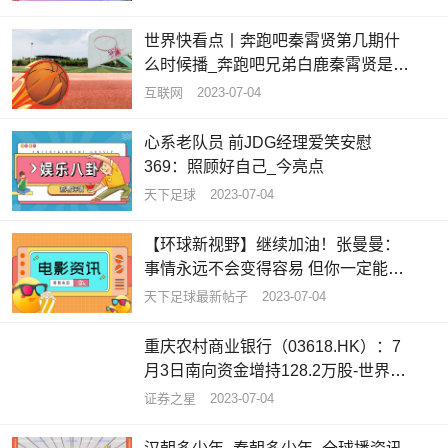
世界快看点丨奔跑吧秦霄贤第几期什
么时候播_奔跑吧兄弟白鹿秦霄贤是哪
一期
互联网
2023-07-04
心系老队员 前JDG经理爱笑安慰
369：照顾好自己_今亮点
天下足球
2023-07-04
【环球新视野】继续加油！张曼曼：
事情永远不会变得容易 但你一定能变
得更好
天下足球最新帖子
2023-07-04
重庆农村商业银行（03618.HK）：7
月3日南向资金增持128.2万股-世界今
亮点
证券之星
2023-07-04