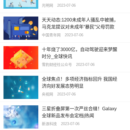
光明网
2023-07-06
天天动态:1200未成年人骚乱中被捕，
马克龙提议对未成年“暴民”父母罚款
中国青年网
2023-07-06
十年烧了3000亿，自动驾驶迎来梦醒
时分_全球快讯
雪豹财经社公众号
2023-07-06
全球焦点！多项经济指标回升 我国经
济向好发展态势明显
央视网
2023-07-06
三星折叠屏第一次严丝合缝！Galaxy
全球新品发布会定档|热闻
新浪科技
2023-07-06