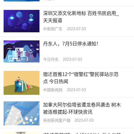
深圳又添文化新地标 百姓书房启用_
天天报道
中新网广东
2023-07-03
丹东人，7月5日停水通知！
今日丹东
2023-07-03
宿迁首推12个“宿警红”警民驿站示范
点 今日热闻
中国新闻网
2023-07-03
加拿大阿尔伯塔省遭龙卷风袭击 树木
被连根拔起-环球快资讯
央视新闻客户端
2023-07-03