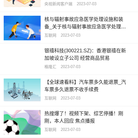
央视新闻客户端
2023-07-03
核与辐射事故应急医学处理设施和装
备_关于核与辐射事故应急医学处理设
施和装备概略
互联网
2023-07-03
银禧科技(300221.SZ)：香港银禧在新
加坡设立子公司 经营商品贸易
格隆汇
2023-07-03
【全球速看料】汽车票多久能退票_汽
车票多久退票不收手续费
互联网
2023-07-03
热搜爆了！视频下架、综艺停播！刚
刚，本人回应 焦点播报
互联网
2023-07-03