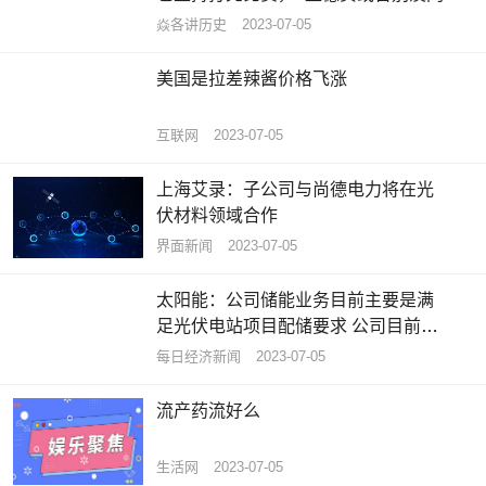
焱各讲历史
2023-07-05
美国是拉差辣酱价格飞涨
互联网
2023-07-05
上海艾录：子公司与尚德电力将在光
伏材料领域合作
界面新闻
2023-07-05
太阳能：公司储能业务目前主要是满
足光伏电站项目配储要求 公司目前没
有投资储能设备制造
每日经济新闻
2023-07-05
流产药流好么
生活网
2023-07-05