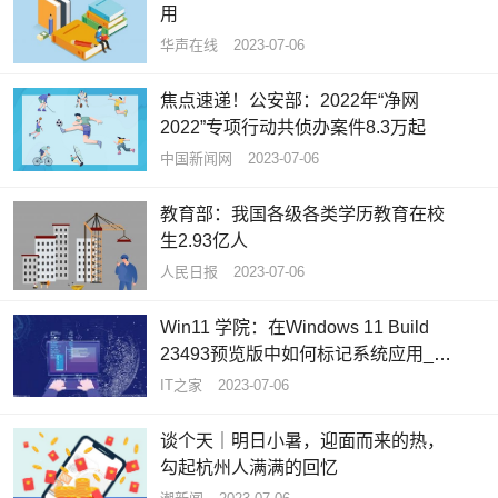
用
华声在线
2023-07-06
焦点速递！公安部：2022年“净网
2022”专项行动共侦办案件8.3万起
中国新闻网
2023-07-06
教育部：我国各级各类学历教育在校
生2.93亿人
人民日报
2023-07-06
Win11 学院：在Windows 11 Build
23493预览版中如何标记系统应用_环
球关注
IT之家
2023-07-06
谈个天｜明日小暑，迎面而来的热，
勾起杭州人满满的回忆