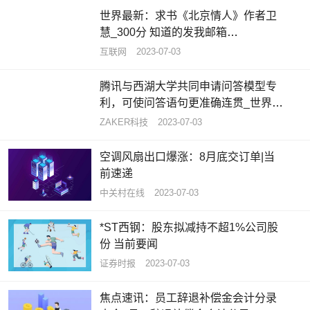
世界最新：求书《北京情人》作者卫
慧_300分 知道的发我邮箱
344060643拜托各位大神
互联网
2023-07-03
腾讯与西湖大学共同申请问答模型专
利，可使问答语句更准确连贯_世界热
闻
ZAKER科技
2023-07-03
空调风扇出口爆涨：8月底交订单|当
前速递
中关村在线
2023-07-03
*ST西钢：股东拟减持不超1%公司股
份 当前要闻
证券时报
2023-07-03
焦点速讯：员工辞退补偿金会计分录