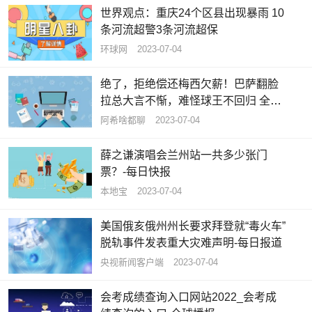
世界观点：重庆24个区县出现暴雨 10
条河流超警3条河流超保
环球网
2023-07-04
绝了，拒绝偿还梅西欠薪！巴萨翻脸
拉总大言不惭，难怪球王不回归 全球
速看料
阿希啥都聊
2023-07-04
薛之谦演唱会兰州站一共多少张门
票？-每日快报
本地宝
2023-07-04
美国俄亥俄州州长要求拜登就“毒火车”
脱轨事件发表重大灾难声明-每日报道
央视新闻客户端
2023-07-04
会考成绩查询入口网站2022_会考成