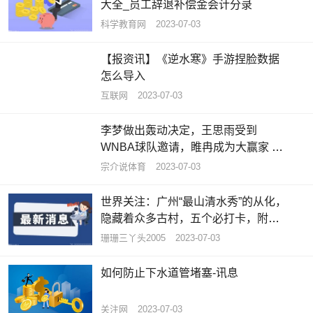
大全_员工辞退补偿金会计分录
科学教育网
2023-07-03
【报资讯】《逆水寒》手游捏脸数据
怎么导入
互联网
2023-07-03
李梦做出轰动决定，王思雨受到
WNBA球队邀请，睢冉成为大赢家 天
天资讯
宗介说体育
2023-07-03
世界关注：广州“最山清水秀”的从化，
隐藏着众多古村，五个必打卡，附攻
略
珊珊三丫头2005
2023-07-03
如何防止下水道管堵塞-讯息
关注网
2023-07-03