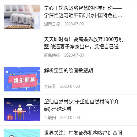
宁心丨饱含战略智慧的科学理论——
学深悟透习近平新时代中国特色社会
主义思想之六 热头条
湖南日报
2023-07-03
天天即时看！要离婚先放弃1800万别
墅 他逼妻子净身出户，反把自己送进
班房
新民晚报
2023-07-03
解析宝宝的绘画敏感期
星座看
2023-07-03
望仙自然村(对于望仙自然村简单介
绍)-环球速看
互联网
2023-07-03
世界关注：广发证券机构客户综合服