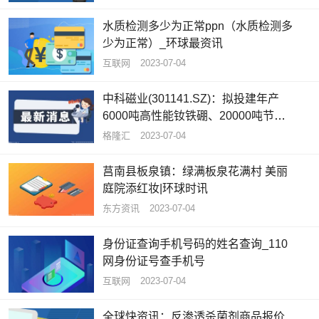
水质检测多少为正常ppn（水质检测多
少为正常）_环球最资讯
互联网
2023-07-04
中科磁业(301141.SZ)：拟投建年产
6000吨高性能钕铁硼、20000吨节能
电机磁瓦及1500吨粘结磁项目_全球
格隆汇
2023-07-04
快看
莒南县板泉镇：绿满板泉花满村 美丽
庭院添红妆|环球时讯
东方资讯
2023-07-04
身份证查询手机号码的姓名查询_110
网身份证号查手机号
互联网
2023-07-04
全球快资讯：反渗透杀菌剂商品报价