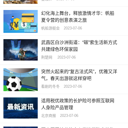
幻化海上舞台，释放激情才华：帆船
夏令营的创意表演之旅
帆船游艇会
2023-07-06
武昌区白沙洲街道：“碳”索生活新方式
共建绿色环保家园
荆楚网 ​
2023-07-06
突然火起来的“复古法式风”，优雅又洋
气，春天出游就这样穿吧
看剧的冬冬
2023-07-06
适用税优政策的长护险可参照互联网
人身险产品管理
北京商报
2023-07-06