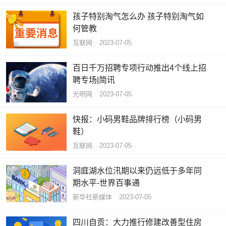
孩子特别淘气怎么办 孩子特别淘气如
何管教
互联网
2023-07-05
百日千万招聘专项行动推出4个线上招
聘专场|简讯
光明网
2023-07-05
快报：小码男鞋品牌排行榜（小码男
鞋）
互联网
2023-07-05
洞庭湖水位汛期以来仍远低于多年同
期水平-世界百事通
新华社新媒体
2023-07-05
四川自贡：大力推行修建改善型住房