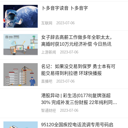
卜多音字读音 卜多音字
互联网
2023-07-06
女子辞去高薪工作做多年全职太太，
离婚时获10万元经济补偿 今日热讯
上游新闻
2023-07-06
名记：如果没交易到保罗 勇士本有可
能交易得到利拉德 环球快播报
直播吧
2023-07-06
港股异动 | 彩生活(01778)复牌涨超
30% 完成补发三份财报 22年纯利同比
增长77.61%
智通财经
2023-07-06
95120全国疾控电话流调专用号码启