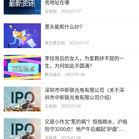
务地址在哪
互联网
2023-07-07
葱头能和什么炒?
南方养生网
2023-07-07
李玟背后的女人，为爱羁绊不屈的一
生，为何如此不圆满？
腾讯娱乐
2023-07-06
深圳市中新联光电有限公司（关于深
圳市中新联光电有限公司介绍）
互联网
2023-07-06
又是小作文“惹的祸”？恒指跳水，沪指
险守3200点！地产午后崛起“护盘”，
地产ETF（159707）逆市涨0.50%
金融界
2023-07-06