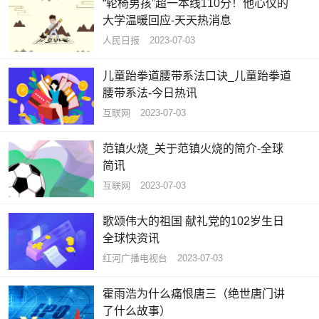
“轮椅男孩”超一本线110分！他心仪的
大学温暖回应-天天热消息
人民日报
2023-07-03
儿童跆拳道腰带系法口诀_儿童跆拳道
腰带系法-今日热讯
互联网
2023-07-03
范镇火烧_关于范镇火烧的简介-全球
简讯
互联网
2023-07-03
歌颂伟大的祖国 献礼党的102岁生日
全球快资讯
红河广播电视台
2023-07-03
霍雨浩为什么痛恨唐三（绝世唐门讲
了什么故事）