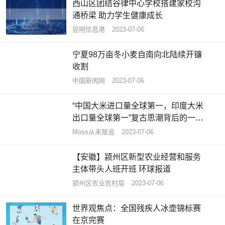
西山区团结谷律中心学校搭建家校沟
通桥梁 助力学生健康成长
昆明信息港
2023-07-06
宁夏98万亩冬小麦自南向北陆续开镰
收割
中国新闻网
2023-07-06
“中国大米进口量全球第一，印度大米
出口量全球第一”复古思潮背后的一些
数据
Moss从未叛逃
2023-07-06
【安徽】颍州区新型农业经营和服务
主体带头人班开班 环球报道
颍州区农业农村局
2023-07-06
世界观焦点：全国残疾人冰壶锦标赛
在京完赛