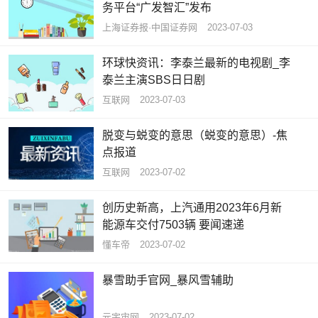
务平台“广发智汇”发布
上海证券报·中国证券网
2023-07-03
环球快资讯：李泰兰最新的电视剧_李
泰兰主演SBS日日剧
互联网
2023-07-03
脱变与蜕变的意思（蜕变的意思）-焦
点报道
互联网
2023-07-02
创历史新高，上汽通用2023年6月新
能源车交付7503辆 要闻速递
懂车帝
2023-07-02
暴雪助手官网_暴风雪辅助
元宇宙网
2023-07-02