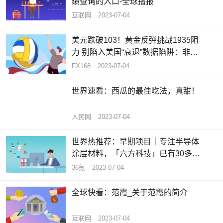
绩查询的入口-全球播报
互联网
2023-07-04
美元跌破103！黄金反弹挑战1935阻
力 别陷入美国“衰退”数据陷阱：非农
将成美元买盘拐点_天天热推荐
FX168
2023-07-04
世界速看：西瓜的最佳吃法，真甜！
人民网
2023-07-04
世界热推荐：早期项目｜专注半导体
涂层材料，「六方科技」已有30多家
合作伙伴
36氪
2023-07-04
全球快看：范霞_关于范霞的简介
互联网
2023-07-04