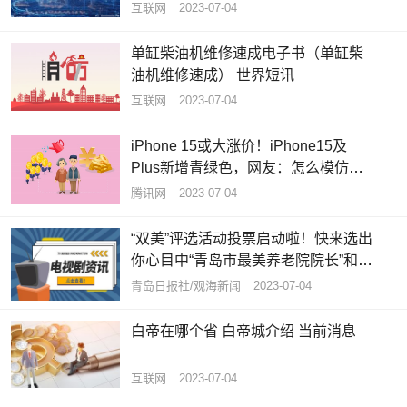
互联网
2023-07-04
单缸柴油机维修速成电子书（单缸柴
油机维修速成） 世界短讯
互联网
2023-07-04
iPhone 15或大涨价！iPhone15及
Plus新增青绿色，网友：怎么模仿我
的iPhone12呢？ 焦点速读
腾讯网
2023-07-04
“双美”评选活动投票启动啦！快来选出
你心目中“青岛市最美养老院院长”和
“青岛市最美养老护理员”|全球资讯
青岛日报社/观海新闻
2023-07-04
白帝在哪个省 白帝城介绍 当前消息
互联网
2023-07-04