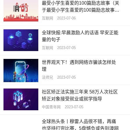
最受小学生喜爱的100篇励志故事（关
于最受小学生喜爱的100篇励志故事介
绍）_全球资讯
互联网
2023-07-06
全球快报:早晨激励人的话语 早安正能
量的句子
互联网
2023-07-05
世界观天下！遇到网络诈骗该怎样处
理
法师兄
2023-07-05
社区矫正法实施三年来 58万人次社区
矫正对象接受就业或就学指导
中国青年网
2023-07-05
全球热头条丨穆雷人品很不错，再痛
也坚持打完比赛，5盘憾负或告别澳网