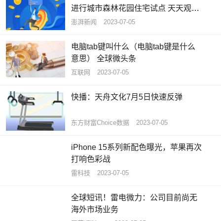
进行城市森林花园住宅试点 天天观热
点
澎湃新闻
2023-07-05
电脑tab键叫什么（电脑tab键是什么
意思） 全球微头条
互联网
2023-07-05
快播：天舟文化7月5日快速反弹
东方财富Choice数据
2023-07-05
iPhone 15系列新配色曝光，苹果再次
打响色彩战
雷科技
2023-07-05
全球短讯！雷电微力：公司目前尚无
海外市场业务