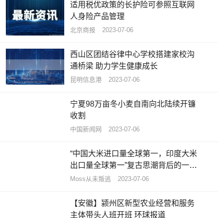
适用税优政策的长护险可参照互联网
人身险产品管理
北京商报
2023-07-06
西山区团结谷律中心学校搭建家校沟
通桥梁 助力学生健康成长
昆明信息港
2023-07-06
宁夏98万亩冬小麦自南向北陆续开镰
收割
中国新闻网
2023-07-06
“中国大米进口量全球第一，印度大米
出口量全球第一”复古思潮背后的一些
数据
Moss从未叛逃
2023-07-06
【安徽】颍州区新型农业经营和服务
主体带头人班开班 环球报道