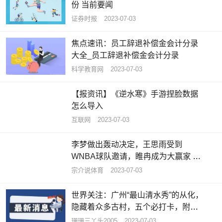
份 当前要闻
证券时报
2023-07-03
焦点速讯：员工辞退补偿金会计分录
大全_员工辞退补偿金会计分录
科学教育网
2023-07-03
【报资讯】《逆水寒》手游捏脸数据
怎么导入
互联网
2023-07-03
李梦做出轰动决定，王思雨受到
WNBA球队邀请，睢冉成为大赢家 天
天资讯
宗介说体育
2023-07-03
世界关注：广州“最山清水秀”的从化，
隐藏着众多古村，五个必打卡，附攻
略
珊珊三丫头2005
2023-07-03