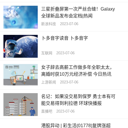
三星折叠屏第一次严丝合缝！Galaxy
全球新品发布会定档|热闻
新浪科技
2023-07-06
卜多音字读音 卜多音字
互联网
2023-07-06
女子辞去高薪工作做多年全职太太，
离婚时获10万元经济补偿 今日热讯
上游新闻
2023-07-06
名记：如果没交易到保罗 勇士本有可
能交易得到利拉德 环球快播报
直播吧
2023-07-06
港股异动 | 彩生活(01778)复牌涨超