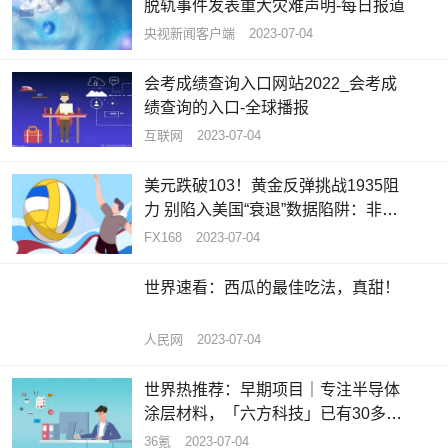
脱轨事件发表重大灾难声明-每日报道
央视新闻客户端
2023-07-04
会考成绩查询入口网站2022_会考成
绩查询的入口-全球播报
互联网
2023-07-04
美元跌破103！黄金反弹挑战1935阻
力 别陷入美国“衰退”数据陷阱：非农
将成美元买盘拐点_天天热推荐
FX168
2023-07-04
世界速看：西瓜的最佳吃法，真甜！
人民网
2023-07-04
世界热推荐：早期项目｜专注半导体
涂层材料，「六方科技」已有30多家
合作伙伴
36氪
2023-07-04