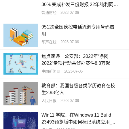
30% 完成补发三份财报 22年纯利同比
增长77.61%
智通财经
2023-07-06
95120全国疾控电话流调专用号码启
用
华声在线
2023-07-06
焦点速递！公安部：2022年“净网
2022”专项行动共侦办案件8.3万起
中国新闻网
2023-07-06
教育部：我国各级各类学历教育在校
生2.93亿人
人民日报
2023-07-06
Win11 学院：在Windows 11 Build
23493预览版中如何标记系统应用_环
球关注