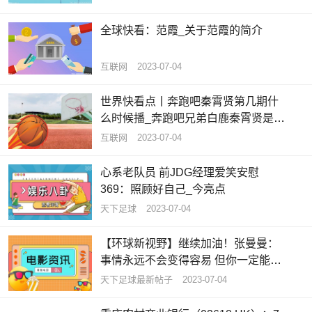
全球快看：范霞_关于范霞的简介
互联网
2023-07-04
世界快看点丨奔跑吧秦霄贤第几期什
么时候播_奔跑吧兄弟白鹿秦霄贤是哪
一期
互联网
2023-07-04
心系老队员 前JDG经理爱笑安慰
369：照顾好自己_今亮点
天下足球
2023-07-04
【环球新视野】继续加油！张曼曼：
事情永远不会变得容易 但你一定能变
得更好
天下足球最新帖子
2023-07-04