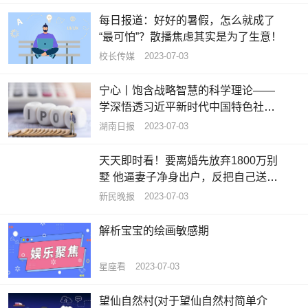
每日报道：好好的暑假，怎么就成了
“最可怕”？散播焦虑其实是为了生意！
校长传媒
2023-07-03
宁心丨饱含战略智慧的科学理论——
学深悟透习近平新时代中国特色社会
主义思想之六 热头条
湖南日报
2023-07-03
天天即时看！要离婚先放弃1800万别
墅 他逼妻子净身出户，反把自己送进
班房
新民晚报
2023-07-03
解析宝宝的绘画敏感期
星座看
2023-07-03
望仙自然村(对于望仙自然村简单介