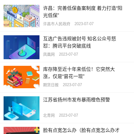
许昌：完善低保备案制度 着力打造“阳
光低保”
许昌市人民政府
2023-07-07
互选广告违规被封号 知名公众号怒
怼：腾讯平台突破底线
凤凰网
2023-07-07
库存降至近十年来低位！它突然大
涨，仅是“昙花一现”
期货日报
2023-07-07
江苏省扬州市发布暴雨橙色预警
北青网
2023-07-07
脸有点宽怎么办（脸有点宽怎么办才