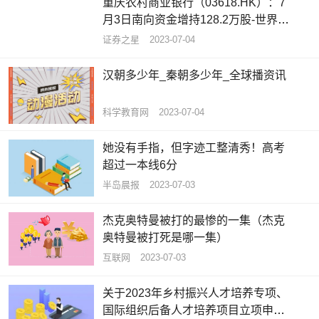
重庆农村商业银行（03618.HK）：7
月3日南向资金增持128.2万股-世界今
亮点
证券之星
2023-07-04
汉朝多少年_秦朝多少年_全球播资讯
科学教育网
2023-07-04
她没有手指，但字迹工整清秀！高考
超过一本线6分
半岛晨报
2023-07-03
杰克奥特曼被打的最惨的一集（杰克
奥特曼被打死是哪一集）
互联网
2023-07-03
关于2023年乡村振兴人才培养专项、
国际组织后备人才培养项目立项申报