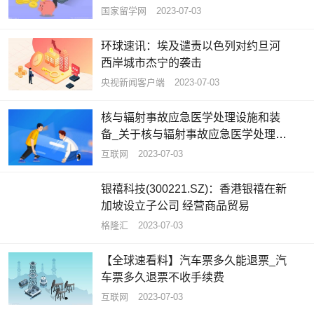
工作的通知
国家留学网
2023-07-03
环球速讯：埃及谴责以色列对约旦河
西岸城市杰宁的袭击
央视新闻客户端
2023-07-03
核与辐射事故应急医学处理设施和装
备_关于核与辐射事故应急医学处理设
施和装备概略
互联网
2023-07-03
银禧科技(300221.SZ)：香港银禧在新
加坡设立子公司 经营商品贸易
格隆汇
2023-07-03
【全球速看料】汽车票多久能退票_汽
车票多久退票不收手续费
互联网
2023-07-03