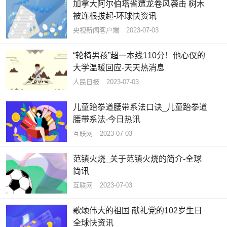
加拿大阿尔伯塔省遭龙卷风袭击 树木
被连根拔起-环球快资讯
央视新闻客户端
2023-07-03
“轮椅男孩”超一本线110分！他心仪的
大学温暖回应-天天热消息
人民日报
2023-07-03
儿童跆拳道腰带系法口诀_儿童跆拳道
腰带系法-今日热讯
互联网
2023-07-03
范镇火烧_关于范镇火烧的简介-全球
简讯
互联网
2023-07-03
歌颂伟大的祖国 献礼党的102岁生日
全球快资讯