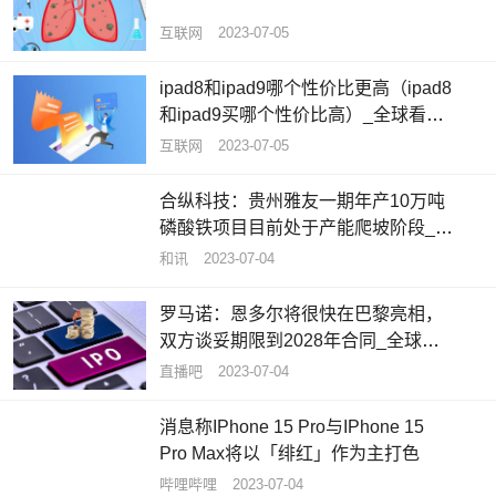
互联网
2023-07-05
ipad8和ipad9哪个性价比更高（ipad8
和ipad9买哪个性价比高）_全球看热
讯
互联网
2023-07-05
合纵科技：贵州雅友一期年产10万吨
磷酸铁项目目前处于产能爬坡阶段_每
日聚焦
和讯
2023-07-04
罗马诺：恩多尔将很快在巴黎亮相，
双方谈妥期限到2028年合同_全球要
闻
直播吧
2023-07-04
消息称IPhone 15 Pro与IPhone 15
Pro Max将以「绯红」作为主打色
哔哩哔哩
2023-07-04