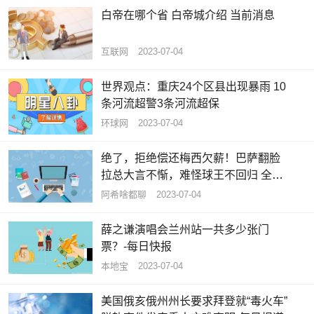
白帝在哪个省 白帝城介绍 当前消息
互联网
2023-07-04
世界观点：重庆24个区县出现暴雨 10
条河流超警3条河流超保
环球网
2023-07-04
绝了，拒绝偿还梅西欠薪！巴萨翻脸
拉总大言不惭，难怪球王不回归 全球
速看料
阿希啥都聊
2023-07-04
薛之谦演唱会兰州站一共多少张门
票？-每日快报
本地宝
2023-07-04
美国俄亥俄州州长要求拜登就“毒火车”