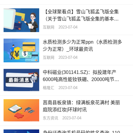
【全球聚看点】雪山飞狐孟飞版全集
（关于雪山飞狐孟飞版全集的基本详
情介绍）
互联网
2023-07-04
水质检测多少为正常ppn（水质检测多
少为正常）_环球最资讯
互联网
2023-07-04
中科磁业(301141.SZ)：拟投建年产
6000吨高性能钕铁硼、20000吨节能
电机磁瓦及1500吨粘结磁项目_全球
格隆汇
2023-07-04
快看
莒南县板泉镇：绿满板泉花满村 美丽
庭院添红妆|环球时讯
东方资讯
2023-07-04
身份证查询手机号码的姓名查询_110