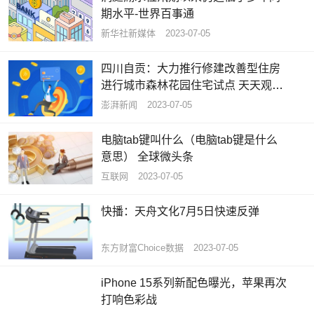
期水平-世界百事通
新华社新媒体
2023-07-05
四川自贡：大力推行修建改善型住房
进行城市森林花园住宅试点 天天观热
点
澎湃新闻
2023-07-05
电脑tab键叫什么（电脑tab键是什么
意思） 全球微头条
互联网
2023-07-05
快播：天舟文化7月5日快速反弹
东方财富Choice数据
2023-07-05
iPhone 15系列新配色曝光，苹果再次
打响色彩战