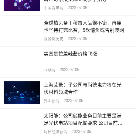
中国青年网
2023-07-05
全球热头条丨穆雷人品很不错，再痛
也坚持打完比赛，5盘憾负或告别澳网
焱各讲历史
2023-07-05
美国是拉差辣酱价格飞涨
互联网
2023-07-05
上海艾录：子公司与尚德电力将在光
伏材料领域合作
界面新闻
2023-07-05
太阳能：公司储能业务目前主要是满
足光伏电站项目配储要求 公司目前没
有投资储能设备制造
每日经济新闻
2023-07-05