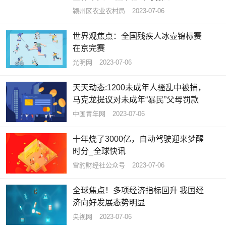
颍州区农业农村局
2023-07-06
世界观焦点：全国残疾人冰壶锦标赛
在京完赛
光明网
2023-07-06
天天动态:1200未成年人骚乱中被捕，
马克龙提议对未成年“暴民”父母罚款
中国青年网
2023-07-06
十年烧了3000亿，自动驾驶迎来梦醒
时分_全球快讯
雪豹财经社公众号
2023-07-06
全球焦点！多项经济指标回升 我国经
济向好发展态势明显
央视网
2023-07-06