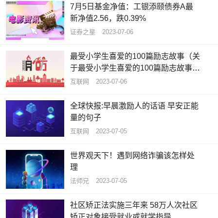
7月5日基金净值：工银添颐债券A最
新净值2.56，跌0.39%
证券之星
2023-07-06
最受小学生喜爱的100篇励志故事（关
于最受小学生喜爱的100篇励志故事介
绍）_全球资讯
互联网
2023-07-06
全球快报:早晨激励人的话语 早安正能
量的句子
互联网
2023-07-05
世界观天下！遇到网络诈骗该怎样处
理
法师兄
2023-07-05
社区矫正法实施三年来 58万人次社区
矫正对象接受就业或就学指导