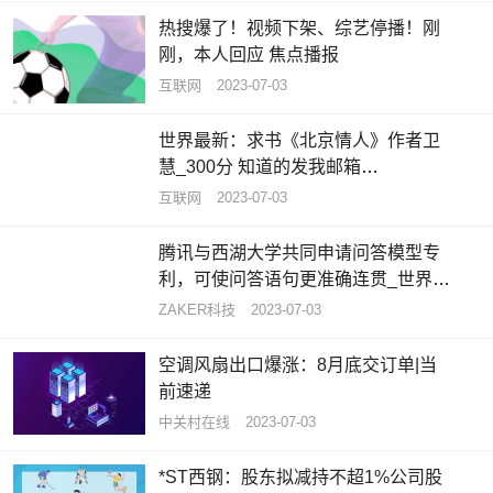
热搜爆了！视频下架、综艺停播！刚
刚，本人回应 焦点播报
互联网
2023-07-03
世界最新：求书《北京情人》作者卫
慧_300分 知道的发我邮箱
344060643拜托各位大神
互联网
2023-07-03
腾讯与西湖大学共同申请问答模型专
利，可使问答语句更准确连贯_世界热
闻
ZAKER科技
2023-07-03
空调风扇出口爆涨：8月底交订单|当
前速递
中关村在线
2023-07-03
*ST西钢：股东拟减持不超1%公司股