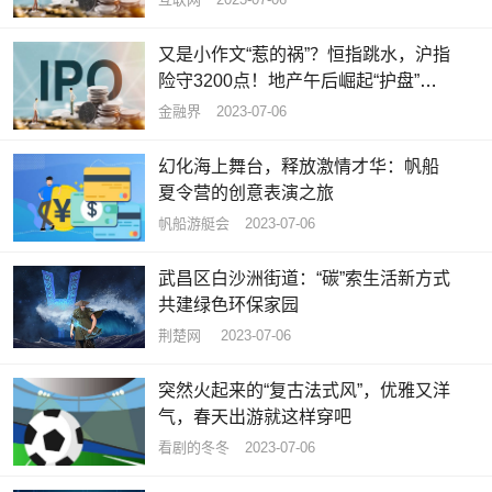
又是小作文“惹的祸”？恒指跳水，沪指
险守3200点！地产午后崛起“护盘”，
地产ETF（159707）逆市涨0.50%
金融界
2023-07-06
幻化海上舞台，释放激情才华：帆船
夏令营的创意表演之旅
帆船游艇会
2023-07-06
武昌区白沙洲街道：“碳”索生活新方式
共建绿色环保家园
荆楚网 ​
2023-07-06
突然火起来的“复古法式风”，优雅又洋
气，春天出游就这样穿吧
看剧的冬冬
2023-07-06