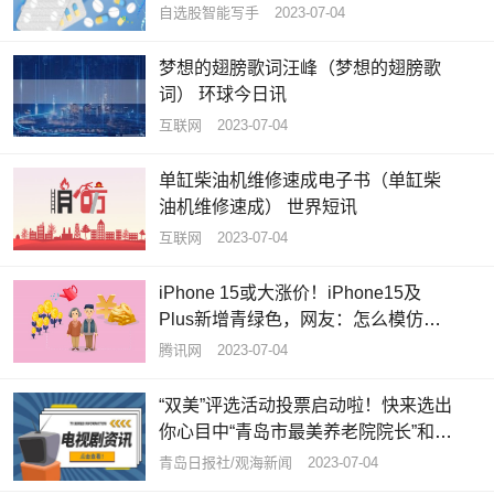
自选股智能写手
2023-07-04
梦想的翅膀歌词汪峰（梦想的翅膀歌
词） 环球今日讯
互联网
2023-07-04
单缸柴油机维修速成电子书（单缸柴
油机维修速成） 世界短讯
互联网
2023-07-04
iPhone 15或大涨价！iPhone15及
Plus新增青绿色，网友：怎么模仿我
的iPhone12呢？ 焦点速读
腾讯网
2023-07-04
“双美”评选活动投票启动啦！快来选出
你心目中“青岛市最美养老院院长”和
“青岛市最美养老护理员”|全球资讯
青岛日报社/观海新闻
2023-07-04